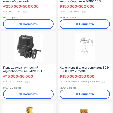
многооборотный
многооборотный БИРС 15.5
₽250 000-500 000
₽150 000-300 000
ООО НПП "ТЭК"
ООО "СПД "БИРС"
🇷🇺
🇷🇺
МОЗ: 1 piece
МОЗ: 2 pieces
💬 Написать
💬 Написать
Привод электрический
Колонковый электропривод 822-
однооборотный БИРС 12.1
КЭ-0 1,32 кВт/380В
₽15 000-30 000
₽150 000-250 000
ООО "СПД "БИРС"
АО «Энергомаш (Чехов) – ЧЗЭМ»
🇷🇺
🇷🇺
МОЗ: 20 pieces
МОЗ: 2 pieces
💬 Написать
💬 Написать