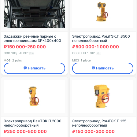
Задвижки реечные парные с
Электропривод РэмТЭК.П.8500
электроприводом ЗР-400х400
неполнооборотный
₽150 000-250 000
₽500 000-1 000 000
ООО "КСД АГРО"
ООО НПП "ТЭК"
🇷🇺
🇷🇺
МОЗ: 2 pairs
МОЗ: 1 piece
💬 Написать
💬 Написать
Электропривод РэмТЭК.П.2000
Электропривод РэмТЭК.П.125
неполнооборотный
неполнооборотный
₽250 000-500 000
₽150 000-300 000