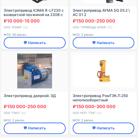
Электропривод КЭМА R-LF230 с
Электропривод АУМА SQ 05.2 \
возвратной пружиной на 230В с
AC 01.2
крутящим моментом 5Нм, для
₽10 000-15 000
₽150 000-250 000
воздушных заслонок систем
вентиляции.
ООО "КЭМА"
ООО "ПРИВОДЫ АУМА"
🇷🇺
🇷🇺
МОЗ: 50 pieces
МОЗ: 2 pieces
💬 Написать
💬 Написать
Электропривод дверной. ЭД
Электропривод РэмТЭК.П.250
неполнооборотный
₽150 000-250 000
₽150 000-300 000
ООО "ПМЗ"
ООО НПП "ТЭК"
🇷🇺
🇷🇺
МОЗ: 2 pieces
МОЗ: 2 pieces
💬 Написать
💬 Написать