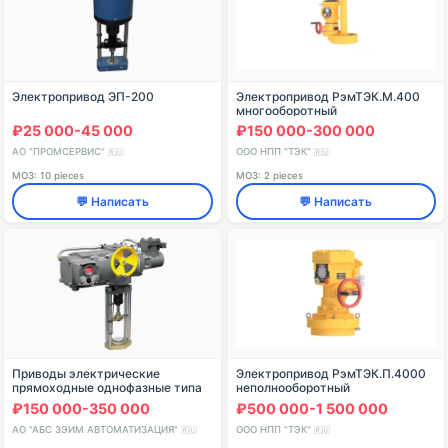
Электропривод ЭП-200
Электропривод РэмТЭК.М.400
многооборотный
₽25 000-45 000
₽150 000-300 000
АО "ПРОМСЕРВИС"
ООО НПП "ТЭК"
🇷🇺
🇷🇺
МОЗ: 10 pieces
МОЗ: 2 pieces
💬 Написать
💬 Написать
Приводы электрические
Электропривод РэмТЭК.П.4000
прямоходные однофазные типа
неполнооборотный
ПЭП-6300, ПЭП-М6000, ПЭП-
₽150 000-350 000
₽500 000-1 500 000
М10000, ПЭП-М12500, ПЭП-
М16000, ПЭП-М20000, ПЭП-
АО "АБС ЗЭИМ АВТОМАТИЗАЦИЯ"
ООО НПП "ТЭК"
🇷🇺
🇷🇺
М2500