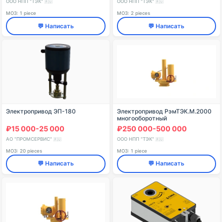
ООО НПП "ТЭК"
ООО НПП "ТЭК"
🇷🇺
🇷🇺
МОЗ: 1 piece
МОЗ: 2 pieces
💬 Написать
💬 Написать
Электропривод ЭП-180
Электропривод РэмТЭК.М.2000
многооборотный
₽15 000-25 000
₽250 000-500 000
АО "ПРОМСЕРВИС"
ООО НПП "ТЭК"
🇷🇺
🇷🇺
МОЗ: 20 pieces
МОЗ: 1 piece
💬 Написать
💬 Написать