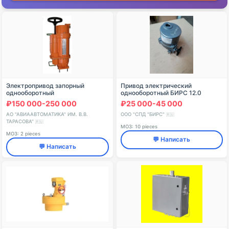
Электропривод запорный
Привод электрический
однооборотный
однооборотный БИРС 12.0
взрывозащищенный МБОВ-(40-
₽150 000-250 000
₽25 000-45 000
125) со встроенным блоком
управления
АО "АВИААВТОМАТИКА" ИМ. В.В.
ООО "СПД "БИРС"
🇷🇺
ТАРАСОВА"
🇷🇺
МОЗ: 10 pieces
МОЗ: 2 pieces
💬 Написать
💬 Написать