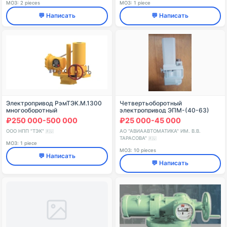
МОЗ: 2 pieces
МОЗ: 1 piece
💬 Написать
💬 Написать
Электропривод РэмТЭК.М.1300
Четвертьоборотный
многооборотный
электропривод ЭПМ-(40-63)
₽250 000-500 000
₽25 000-45 000
ООО НПП "ТЭК"
АО "АВИААВТОМАТИКА" ИМ. В.В.
🇷🇺
ТАРАСОВА"
🇷🇺
МОЗ: 1 piece
МОЗ: 10 pieces
💬 Написать
💬 Написать