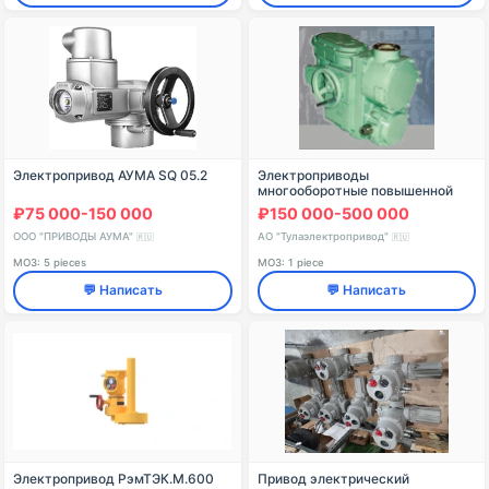
Электропривод АУМА SQ 05.2
Электроприводы
многооборотные повышенной
безопасности для атомных
₽75 000-150 000
₽150 000-500 000
станций
ООО "ПРИВОДЫ АУМА"
АО "Тулаэлектропривод"
🇷🇺
🇷🇺
МОЗ: 5 pieces
МОЗ: 1 piece
💬 Написать
💬 Написать
Электропривод РэмТЭК.М.600
Привод электрический