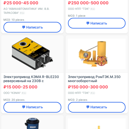
₽25 000-45 000
₽250 000-500 000
АО "АВИААВТОМАТИКА" ИМ. В.В.
ООО НПП "ТЭК"
🇷🇺
ТАРАСОВА"
🇷🇺
МОЗ: 1 piece
МОЗ: 10 pieces
💬 Написать
💬 Написать
Электропривод КЭМА R-BLE230
Электропривод РэмТЭК.М.350
реверсивный на 230В с
многооборотный
крутящим моментом 15Нм, для
₽15 000-25 000
₽150 000-300 000
заслонок клапанов
дымоудоления
ООО "КЭМА"
ООО НПП "ТЭК"
🇷🇺
🇷🇺
противопожарных сис
МОЗ: 20 pieces
МОЗ: 2 pieces
💬 Написать
💬 Написать