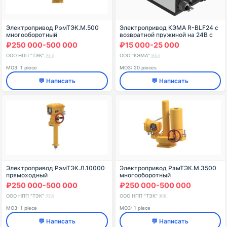
Электропривод РэмТЭК.М.500
Электропривод КЭМА R-BLF24 с
многооборотный
возвратной пружиной на 24В с
крутящим моментом 5Нм, для
₽250 000-500 000
₽15 000-25 000
заслонок огнезадерживающих
клапанов противо
ООО НПП "ТЭК"
ООО "КЭМА"
🇷🇺
🇷🇺
МОЗ: 1 piece
МОЗ: 20 pieces
💬 Написать
💬 Написать
Электропривод РэмТЭК.Л.10000
Электропривод РэмТЭК.М.3500
прямоходный
многооборотный
₽250 000-500 000
₽250 000-500 000
ООО НПП "ТЭК"
ООО НПП "ТЭК"
🇷🇺
🇷🇺
МОЗ: 1 piece
МОЗ: 1 piece
💬 Написать
💬 Написать