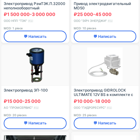
Электропривод РэмТЭК.П.32000
Привод электродвигательный
неполнооборотный
MD50
₽1 500 000-3 000 000
₽25 000-45 000
ООО НПП "ТЭК"
ООО "ЭЙЧ ЭНЕРДЖИ"
🇷🇺
🇷🇺
МОЗ: 1 piece
МОЗ: 10 pieces
💬 Написать
💬 Написать
Электропривод ЭП-100
Электропривод GIDROLOCK
ULTIMATE 12V BS в комплекте с
шаровым краном (DN 15-25)
₽15 000-25 000
₽10 000-18 000
АО "ПРОМСЕРВИС"
ООО "ГИДРОРЕСУРС"
🇷🇺
🇷🇺
МОЗ: 20 pieces
МОЗ: 25 pieces
💬 Написать
💬 Написать