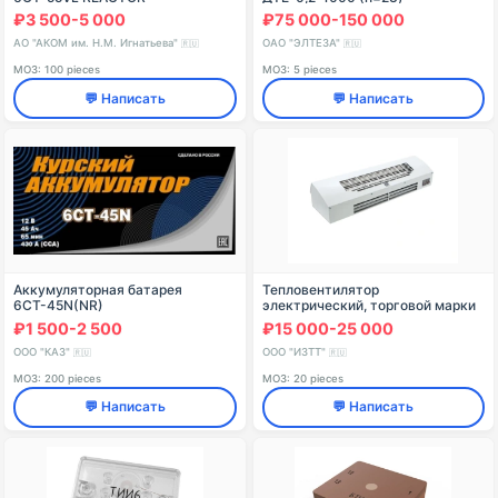
₽3 500-5 000
₽75 000-150 000
АО "АКОМ им. Н.М. Игнатьева"
ОАО "ЭЛТЕЗА"
🇷🇺
🇷🇺
МОЗ: 100 pieces
МОЗ: 5 pieces
💬 Написать
💬 Написать
Аккумуляторная батарея
Тепловентилятор
6СТ-45N(NR)
электрический, торговой марки
«Сибртех», модель ТС-3000
₽1 500-2 500
₽15 000-25 000
ООО "КАЗ"
ООО "ИЗТТ"
🇷🇺
🇷🇺
МОЗ: 200 pieces
МОЗ: 20 pieces
💬 Написать
💬 Написать