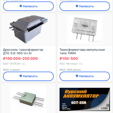
💬 Написать
💬 Написать
Дроссель-трансформатор
Трансформаторы импульсные
ДТЕ-0,6-500 (n=3)
типа ТИИ4
₽150 000-250 000
₽150-500
ОАО "ЭЛТЕЗА"
ПАО "Мстатор"
🇷🇺
🇷🇺
МОЗ: 2 pieces
МОЗ: 1000 pieces
💬 Написать
💬 Написать