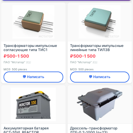
Трансформаторы импульсные
Трансформаторы импульсные
согласующие типа ТИС1
линейные типа ТИЛ3В
₽500-1 500
₽500-1 500
ПАО "Мстатор"
ПАО "Мстатор"
🇷🇺
🇷🇺
МОЗ: 500 pieces
МОЗ: 500 pieces
💬 Написать
💬 Написать
Аккумуляторная батарея
Дроссель-трансформатор
6СТ-55VL REACTOR
ДТЕ-0,2-1000 (n=23)