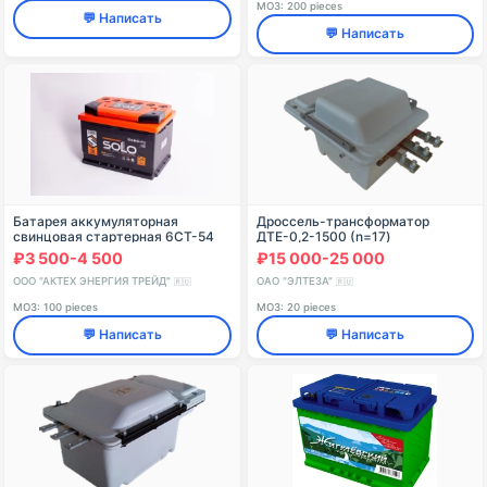
МОЗ: 200 pieces
💬 Написать
💬 Написать
Батарея аккумуляторная
Дроссель-трансформатор
свинцовая стартерная 6СТ-54
ДТЕ-0,2-1500 (n=17)
NC(N), L, LY, VL, EFB
₽3 500-4 500
₽15 000-25 000
ООО "АКТЕХ ЭНЕРГИЯ ТРЕЙД"
ОАО "ЭЛТЕЗА"
🇷🇺
🇷🇺
МОЗ: 100 pieces
МОЗ: 20 pieces
💬 Написать
💬 Написать