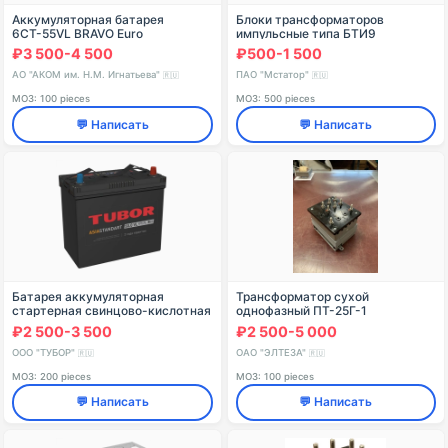
Аккумуляторная батарея
Блоки трансформаторов
6СТ-55VL BRAVO Euro
импульсные типа БТИ9
₽3 500-4 500
₽500-1 500
АО "АКОМ им. Н.М. Игнатьева"
ПАО "Мстатор"
🇷🇺
🇷🇺
МОЗ: 100 pieces
МОЗ: 500 pieces
💬 Написать
💬 Написать
Батарея аккумуляторная
Трансформатор сухой
стартерная свинцово-кислотная
однофазный ПТ-25Г-1
TUBOR ASIA STANDART
₽2 500-3 500
₽2 500-5 000
6СТ-50.1(0) VL В00
ООО "ТУБОР"
ОАО "ЭЛТЕЗА"
🇷🇺
🇷🇺
МОЗ: 200 pieces
МОЗ: 100 pieces
💬 Написать
💬 Написать