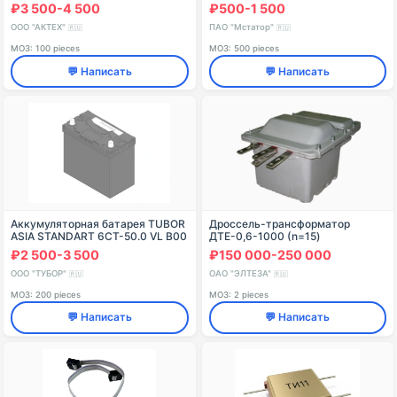
6СТ-54NC(N), L, LY, VL, EFB
₽3 500-4 500
₽500-1 500
ООО "АКТЕХ"
ПАО "Мстатор"
🇷🇺
🇷🇺
МОЗ: 100 pieces
МОЗ: 500 pieces
💬 Написать
💬 Написать
Аккумуляторная батарея TUBOR
Дроссель-трансформатор
ASIA STANDART 6СТ-50.0 VL B00
ДТЕ-0,6-1000 (n=15)
₽2 500-3 500
₽150 000-250 000
ООО "ТУБОР"
ОАО "ЭЛТЕЗА"
🇷🇺
🇷🇺
МОЗ: 200 pieces
МОЗ: 2 pieces
💬 Написать
💬 Написать