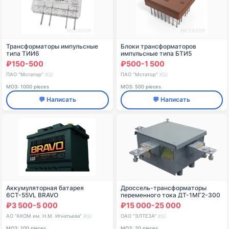
Трансформаторы импульсные
Блоки трансформаторов
типа ТИИ6
импульсные типа БТИ5
₽150-500
₽500-1 500
ПАО "Мстатор"
ПАО "Мстатор"
🇷🇺
🇷🇺
МОЗ: 1000 pieces
МОЗ: 500 pieces
💬 Написать
💬 Написать
Аккумуляторная батарея
Дроссель-трансформаторы
6СТ-55VL BRAVO
переменного тока ДТ-1МГ2-300
₽3 500-5 000
₽15 000-25 000
АО "АКОМ им. Н.М. Игнатьева"
ОАО "ЭЛТЕЗА"
🇷🇺
🇷🇺
МОЗ: 100 pieces
МОЗ: 20 pieces