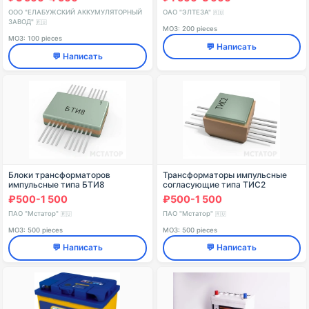
ООО "ЕЛАБУЖСКИЙ АККУМУЛЯТОРНЫЙ
ОАО "ЭЛТЕЗА"
🇷🇺
ЗАВОД"
🇷🇺
МОЗ: 200 pieces
МОЗ: 100 pieces
💬 Написать
💬 Написать
Блоки трансформаторов
Трансформаторы импульсные
импульсные типа БТИ8
согласующие типа ТИС2
₽500-1 500
₽500-1 500
ПАО "Мстатор"
ПАО "Мстатор"
🇷🇺
🇷🇺
МОЗ: 500 pieces
МОЗ: 500 pieces
💬 Написать
💬 Написать