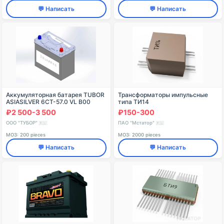
💬 Написать
💬 Написать
Аккумуляторная батарея TUBOR
Трансформаторы импульсные
ASIASILVER 6СТ-57.0 VL В00
типа ТИ14
₽2 500-3 500
₽150-300
ООО "ТУБОР"
ПАО "Мстатор"
🇷🇺
🇷🇺
МОЗ: 200 pieces
МОЗ: 2000 pieces
💬 Написать
💬 Написать