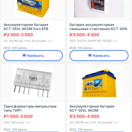
Аккумуляторная батарея
Батарея аккумуляторная
6СТ-55VL АКОМ Euro EFB
свинцовая стартерная 6СТ-40N,
L, LY, VL
₽2 500-3 500
₽3 500-4 500
АО "АКОМ им. Н.М. Игнатьева"
ООО "АКТЕХ ЭНЕРГИЯ ТРЕЙД"
🇷🇺
🇷🇺
МОЗ: 200 pieces
МОЗ: 100 pieces
💬 Написать
💬 Написать
Трансформаторы импульсные
Аккумуляторная батарея
типа ТИР1
6СТ-55VL АКОМ
₽1 500-3 000
₽3 500-4 500
ПАО "Мстатор"
АО "АКОМ им. Н.М. Игнатьева"
🇷🇺
🇷🇺
МОЗ: 200 pieces
МОЗ: 100 pieces