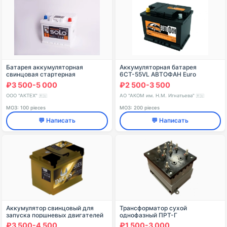
Батарея аккумуляторная
Аккумуляторная батарея
свинцовая стартерная
6СТ-55VL АВТОФАН Euro
6СТ-50NC(N), L, LY, VL, EFB
₽3 500-5 000
₽2 500-3 500
ООО "АКТЕХ"
АО "АКОМ им. Н.М. Игнатьева"
🇷🇺
🇷🇺
МОЗ: 100 pieces
МОЗ: 200 pieces
💬 Написать
💬 Написать
Аккумулятор свинцовый для
Трансформатор сухой
запуска поршневых двигателей
однофазный ПРТ-Г
6СТ-56 "DECUS"
₽3 500-4 500
₽1 500-3 000