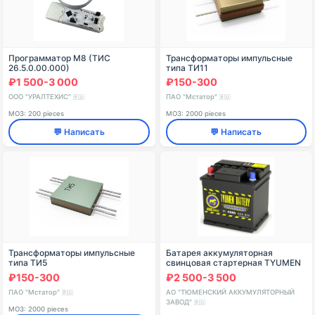
Программатор М8 (ТИС
Трансформаторы импульсные
26.5.0.00.000)
типа ТИ11
₽1 500-3 000
₽150-300
ООО "УРАЛТЕХИС"
ПАО "Мстатор"
🇷🇺
🇷🇺
МОЗ: 200 pieces
МОЗ: 2000 pieces
💬 Написать
💬 Написать
Трансформаторы импульсные
Батарея аккумуляторная
типа ТИ5
свинцовая стартерная TYUMEN
BATTERY 6СТ-44L STANDARD
₽150-300
₽2 500-3 500
ПАО "Мстатор"
АО "ТЮМЕНСКИЙ АККУМУЛЯТОРНЫЙ
🇷🇺
ЗАВОД"
🇷🇺
МОЗ: 2000 pieces