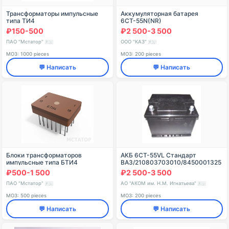
Трансформаторы импульсные
Аккумуляторная батарея
типа ТИ4
6СТ-55N(NR)
₽150-500
₽2 500-3 500
ПАО "Мстатор"
ООО "КАЗ"
🇷🇺
🇷🇺
МОЗ: 1000 pieces
МОЗ: 200 pieces
💬 Написать
💬 Написать
Блоки трансформаторов
АКБ 6СТ-55VL Стандарт
импульсные типа БТИ4
ВАЗ/210803703010/8450001325
₽500-1 500
₽2 500-3 500
ПАО "Мстатор"
АО "АКОМ им. Н.М. Игнатьева"
🇷🇺
🇷🇺
МОЗ: 500 pieces
МОЗ: 200 pieces
💬 Написать
💬 Написать