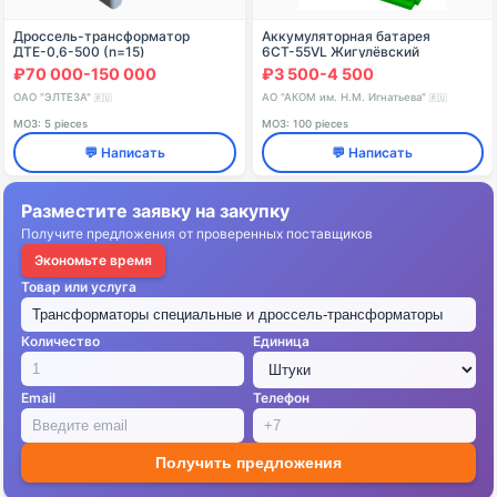
Дроссель-трансформатор
Аккумуляторная батарея
ДТЕ-0,6-500 (n=15)
6СТ-55VL Жигулёвский
аккумулятор
₽70 000-150 000
₽3 500-4 500
ОАО "ЭЛТЕЗА"
АО "АКОМ им. Н.М. Игнатьева"
🇷🇺
🇷🇺
МОЗ: 5 pieces
МОЗ: 100 pieces
💬 Написать
💬 Написать
Разместите заявку на закупку
Получите предложения от проверенных поставщиков
Экономьте время
Товар или услуга
Количество
Единица
Email
Телефон
Получить предложения