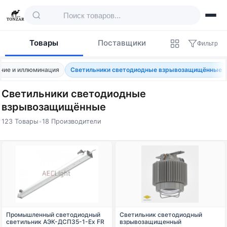
Товары
Поставщики
Фильтр
ние и иллюминация
Светильники светодиодные взрывозащищённые
Светильники светодиодные
взрывозащищённые
123 Товары
•
18 Производители
Товары — Светильники светодиодные 
Промышленный светодиодный
Светильник светодиодный
светильник АЭК-ДСП35-1-Ex FR
взрывозащищенный