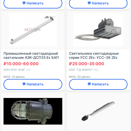
💬 Написать
💬 Написать
Промышленный светодиодный
Светильники светодиодные
светильник АЭК-ДСП35 Ex БАП
серии УСС 2Ex: УСС-36 2Ех
₽15 000-60 000
₽25 000-35 000
ООО НПО "АЭК"
ООО "ТД ФОКУС"
🇷🇺
🇷🇺
МОЗ: 10 pieces
МОЗ: 20 pieces
💬 Написать
💬 Написать