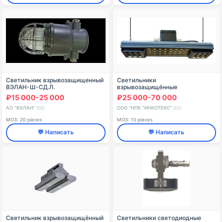
Светильник взрывозащищенный
Светильники
ВЭЛАН-Ш-СД.Л.
взрывозащищённые
светодиодные стационарные
₽15 000-25 000
₽25 000-70 000
общего назначения для
освещения промышленных
АО "ВЭЛАН"
ООО "НПК "ИНКОТЕКС"
🇷🇺
🇷🇺
предприятий, серия INDUSTRY.
МОЗ: 20 pieces
МОЗ: 10 pieces
💬 Написать
💬 Написать
Светильник взрывозащищённый
Светильники светодиодные