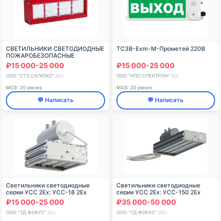
СВЕТИЛЬНИКИ СВЕТОДИОДНЫЕ
ТСЗВ-Exm-М-Прометей 220В
ПОЖАРОБЕЗОПАСНЫЕ
ПРОМЫШЛЕННОГО
₽15 000-25 000
₽15 000-25 000
НАЗНАЧЕНИЯ ССдПб 01-040-
002 IP65 “Бриз 40 Пб”
ООО "СТЗ САЛЮКС"
ООО "НПО СПЕКТРОН"
🇷🇺
🇷🇺
МОЗ: 20 pieces
МОЗ: 20 pieces
💬 Написать
💬 Написать
Светильники светодиодные
Светильники светодиодные
серии УСС 2Ex: УСС-18 2Ех
серии УСС 2Ex: УСС-150 2Ех
низковольтный
₽15 000-25 000
₽35 000-50 000
ООО "ТД ФОКУС"
ООО "ТД ФОКУС"
🇷🇺
🇷🇺