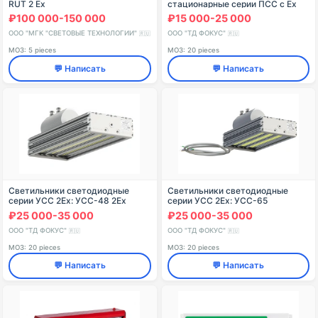
RUT 2 Ex
стационарные серии ПСС с Ex
маркировкой ПСС-8 1Ex
₽100 000-150 000
₽15 000-25 000
ООО "МГК "СВЕТОВЫЕ ТЕХНОЛОГИИ"
ООО "ТД ФОКУС"
🇷🇺
🇷🇺
МОЗ: 5 pieces
МОЗ: 20 pieces
💬 Написать
💬 Написать
Светильники светодиодные
Светильники светодиодные
серии УСС 2Ex: УСС-48 2Ех
серии УСС 2Ex: УСС-65
низковольтный
Магистраль 2Ех
₽25 000-35 000
₽25 000-35 000
ООО "ТД ФОКУС"
ООО "ТД ФОКУС"
🇷🇺
🇷🇺
МОЗ: 20 pieces
МОЗ: 20 pieces
💬 Написать
💬 Написать