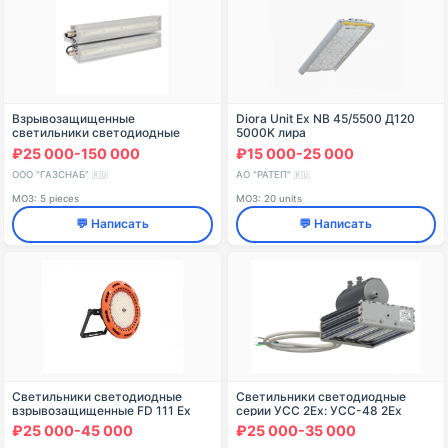
Взрывозащищенные
Diora Unit Ex NB 45/5500 Д120
светильники светодиодные
5000K лира
серии ВЭСС-ГЗС-СД.Л 2Ex
₽25 000-150 000
₽15 000-25 000
ООО "ГАЗСНАБ"
АО "РАТЕП"
🇷🇺
🇷🇺
МОЗ: 5 pieces
МОЗ: 20 units
💬 Написать
💬 Написать
Светильники светодиодные
Светильники светодиодные
взрывозащищенные FD 111 Ex
серии УСС 2Ex: УСС-48 2Ех
₽25 000-45 000
₽25 000-35 000