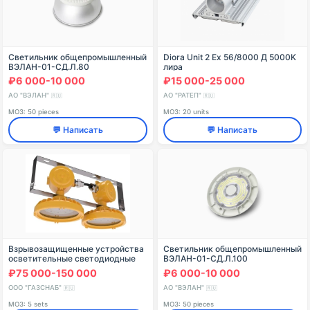
Светильник общепромышленный
Diora Unit 2 Ex 56/8000 Д 5000K
ВЭЛАН-01-СД.Л.80
лира
₽6 000-10 000
₽15 000-25 000
АО "ВЭЛАН"
АО "РАТЕП"
🇷🇺
🇷🇺
МОЗ: 50 pieces
МОЗ: 20 units
💬 Написать
💬 Написать
Взрывозащищенные устройства
Светильник общепромышленный
осветительные светодиодные
ВЭЛАН-01-СД.Л.100
серии ДСП02 М
₽75 000-150 000
₽6 000-10 000
ООО "ГАЗСНАБ"
АО "ВЭЛАН"
🇷🇺
🇷🇺
МОЗ: 5 sets
МОЗ: 50 pieces