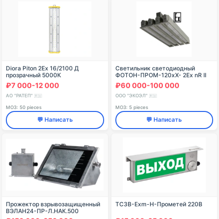
Diora Piton 2Ex 16/2100 Д
Светильник светодиодный
прозрачный 5000К
ФОТОН-ПРОМ-120хХ- 2Ex nR II
T6 Gb / Ex tc IIIC T67C Dc Х
₽7 000-12 000
₽60 000-100 000
АО "РАТЕП"
ООО "ЭКОЭЛ"
🇷🇺
🇷🇺
МОЗ: 50 pieces
МОЗ: 5 pieces
💬 Написать
💬 Написать
Прожектор взрывозащищенный
ТСЗВ-Exm-Н-Прометей 220В
ВЭЛАН24-ПР-Л.НАК.500