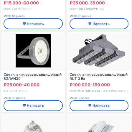
БАП
В3Г-200АМС-СД-50-60-П21/
₽15 000-60 000
₽25 000-35 000
П22
ООО НПО "АЭК"
ООО "ЭЛЕКТРОЛУЧ"
🇷🇺
🇷🇺
МОЗ: 10 pieces
МОЗ: 20 pieces
💬 Написать
💬 Написать
Светильник взрывозащищенный
Светильник взрывозащищённый
ВЭЛАН30
RUT 3 Ex
₽25 000-40 000
₽100 000-150 000
АО "ВЭЛАН"
ООО "МГК "СВЕТОВЫЕ ТЕХНОЛОГИИ"
🇷🇺
🇷🇺
МОЗ: 20 pieces
МОЗ: 5 pieces
💬 Написать
💬 Написать