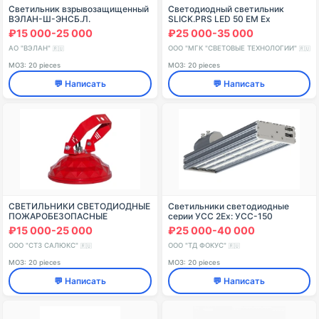
Светильник взрывозащищенный
Светодиодный светильник
ВЭЛАН-Ш-ЭНСБ.Л.
SLICK.PRS LED 50 EM Ex
₽15 000-25 000
₽25 000-35 000
АО "ВЭЛАН"
ООО "МГК "СВЕТОВЫЕ ТЕХНОЛОГИИ"
🇷🇺
🇷🇺
МОЗ: 20 pieces
МОЗ: 20 pieces
💬 Написать
💬 Написать
СВЕТИЛЬНИКИ СВЕТОДИОДНЫЕ
Светильники светодиодные
ПОЖАРОБЕЗОПАСНЫЕ
серии УСС 2Ex: УСС-150
ПРОМЫШЛЕННОГО
Магистраль 2Ех
₽15 000-25 000
₽25 000-40 000
НАЗНАЧЕНИЯ ССдПб 02-040-
004 IP65 “Алмаз 40 Пб”
ООО "СТЗ САЛЮКС"
ООО "ТД ФОКУС"
🇷🇺
🇷🇺
МОЗ: 20 pieces
МОЗ: 20 pieces
💬 Написать
💬 Написать