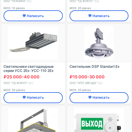
ООО "ТЕХНИКА"
ООО "ТД ФОКУС"
🇷🇺
🇷🇺
МОЗ: 10 pieces
МОЗ: 20 pieces
💬 Написать
💬 Написать
Светильники светодиодные
Светильник DSP Standart Ex
серии УСС 2Ex: УСС-110 2Ех
₽25 000-40 000
₽15 000-30 000
ООО "ТД ФОКУС"
ООО "НПО ЗВЕЗДА"
🇷🇺
🇷🇺
МОЗ: 20 pieces
МОЗ: 20 pieces
💬 Написать
💬 Написать