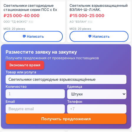
Светильники светодиодные
Светильник взрывозащищенный
стационарные серии ПСС с Ex
ВЭЛАН-Ш-Л.НАК.
маркировкой ПСС-60 1Ex
₽25 000-40 000
₽15 000-25 000
ООО "ТД ФОКУС"
АО "ВЭЛАН"
🇷🇺
🇷🇺
МОЗ: 20 pieces
МОЗ: 20 pieces
💬 Написать
💬 Написать
Разместите заявку на закупку
Получите предложения от проверенных поставщиков
Экономьте время
Товар или услуга
Количество
Единица
Email
Телефон
Получить предложения