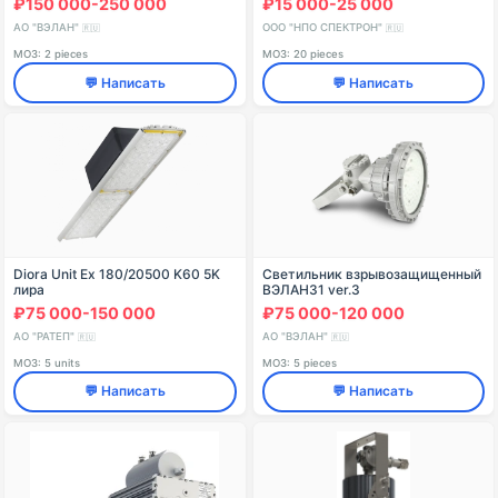
₽150 000-250 000
₽15 000-25 000
АО "ВЭЛАН"
ООО "НПО СПЕКТРОН"
🇷🇺
🇷🇺
МОЗ: 2 pieces
МОЗ: 20 pieces
💬 Написать
💬 Написать
Diora Unit Ex 180/20500 K60 5K
Светильник взрывозащищенный
лира
ВЭЛАН31 ver.3
₽75 000-150 000
₽75 000-120 000
АО "РАТЕП"
АО "ВЭЛАН"
🇷🇺
🇷🇺
МОЗ: 5 units
МОЗ: 5 pieces
💬 Написать
💬 Написать