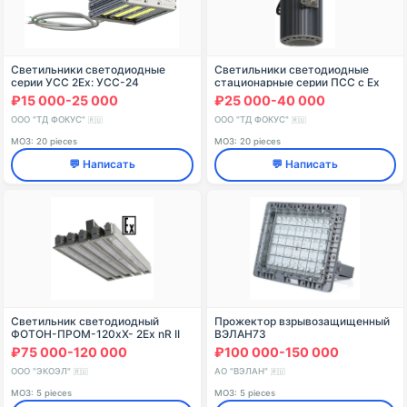
Светильники светодиодные
Светильники светодиодные
серии УСС 2Ex: УСС-24
стационарные серии ПСС с Ex
Магистраль 2Ех
маркировкой ПСС-70 1Ex
₽15 000-25 000
₽25 000-40 000
ООО "ТД ФОКУС"
ООО "ТД ФОКУС"
🇷🇺
🇷🇺
МОЗ: 20 pieces
МОЗ: 20 pieces
💬 Написать
💬 Написать
Светильник светодиодный
Прожектор взрывозащищенный
ФОТОН-ПРОМ-120хХ- 2Ex nR II
ВЭЛАН73
T6 Gb / Ex tc IIIC T67C Dc Х
₽75 000-120 000
₽100 000-150 000
ООО "ЭКОЭЛ"
АО "ВЭЛАН"
🇷🇺
🇷🇺
МОЗ: 5 pieces
МОЗ: 5 pieces