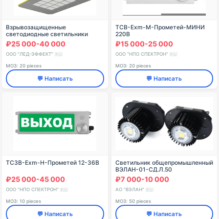
Взрывозащищенные
ТСВ-Exm-М-Прометей-МИНИ
светодиодные светильники
220В
серии KEDR LE-СБУ-32-200-
₽25 000-40 000
₽15 000-25 000
ххххЕх-67Х
ООО "ЛЕД-ЭФФЕКТ"
ООО "НПО СПЕКТРОН"
🇷🇺
🇷🇺
МОЗ: 20 pieces
МОЗ: 20 pieces
💬 Написать
💬 Написать
ТСЗВ-Exm-Н-Прометей 12-36В
Светильник общепромышленный
ВЭЛАН-01-СД.Л.50
₽25 000-45 000
₽7 000-10 000
ООО "НПО СПЕКТРОН"
АО "ВЭЛАН"
🇷🇺
🇷🇺
МОЗ: 10 pieces
МОЗ: 50 pieces
💬 Написать
💬 Написать