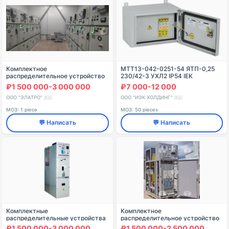
Комплектное
MTT13-042-0251-54 ЯТП-0,25
распределительное устройство
230/42-3 УХЛ2 IP54 IEK
₽1 500 000-3 000 000
₽7 000-12 000
ООО "ЭЛАТРО"
ООО "ИЭК ХОЛДИНГ"
🇷🇺
🇷🇺
МОЗ: 1 piece
МОЗ: 50 pieces
💬 Написать
💬 Написать
Комплектные
Комплектное
распределительные устройства
распределительное устройство
КРУ - 20 кВ "Техно"
КРУ К-104 ЕС-102-10-20/1250-
₽1 500 000-3 000 000
₽1 500 000-2 500 000