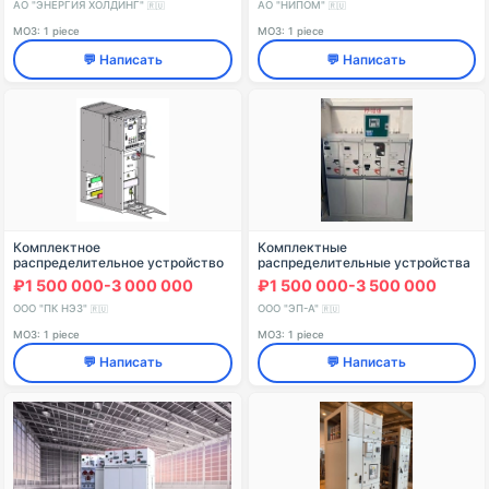
АО "ЭНЕРГИЯ ХОЛДИНГ"
АО "НИПОМ"
🇷🇺
🇷🇺
МОЗ: 1 piece
МОЗ: 1 piece
💬 Написать
💬 Написать
Комплектное
Комплектные
распределительное устройство
распределительные устройства
серии КРУ-К63С
с элегазовой изоляцией серии
₽1 500 000-3 000 000
₽1 500 000-3 500 000
КРУЭ ЭПА на номинальное
напряжение 6 (10);20 и 35 кВ,
ООО "ПК НЭЗ"
ООО "ЭП-А"
🇷🇺
🇷🇺
номи
МОЗ: 1 piece
МОЗ: 1 piece
💬 Написать
💬 Написать