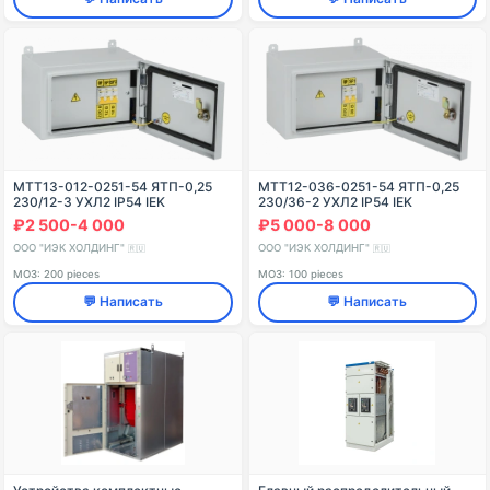
MTT13-012-0251-54 ЯТП-0,25
MTT12-036-0251-54 ЯТП-0,25
230/12-3 УХЛ2 IP54 IEK
230/36-2 УХЛ2 IP54 IEK
₽2 500-4 000
₽5 000-8 000
ООО "ИЭК ХОЛДИНГ"
ООО "ИЭК ХОЛДИНГ"
🇷🇺
🇷🇺
МОЗ: 200 pieces
МОЗ: 100 pieces
💬 Написать
💬 Написать