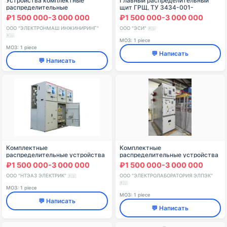
Устройства комплектные
Главный распределительный
распределительные
щит ГРЩ, ТУ 3434-001-
номинальным напряжением
89497111-2016
₽1 500 000-3 000 000
₽1 500 000-3 000 000
35кВ "Элтима+"
ООО "ЭЛЕКТРОНМАШ ИНЖИНИРИНГ"
ООО "ЭСИ"
🇷🇺
🇷🇺
МОЗ: 1 piece
МОЗ: 1 piece
💬 Написать
💬 Написать
Комплектные
Комплектные
распределительные устройства
распределительные устройства
серии КУ-10Ц
КРУ-6, 10, 20, 35 У3
₽1 500 000-3 000 000
₽1 500 000-3 000 000
ООО "НТЭАЗ ЭЛЕКТРИК"
ООО "ЭЛЕКТРОЛАБОРАТОРИЯ ЭЛПЭК"
🇷🇺
🇷🇺
МОЗ: 1 piece
МОЗ: 1 piece
💬 Написать
💬 Написать