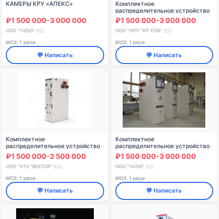
КАМЕРЫ КРУ «АПЕКС»
Комплектное
распределительное устройство
КРУИТ "Спарта"
₽1 500 000-3 000 000
₽1 500 000-3 000 000
ООО "ЧЗЭО"
ООО "НПП "ИТ СПБ"
🇷🇺
🇷🇺
МОЗ: 1 piece
МОЗ: 1 piece
💬 Написать
💬 Написать
Комплектное
Комплектное
распределительное устройство
распределительное устройство
«Классика» серии D-12РТ
КРУ 2-15Р
₽1 500 000-2 500 000
₽1 500 000-3 000 000
ООО "ЭТЗ "ВЕКТОР"
ООО "ЧЗЭО"
🇷🇺
🇷🇺
МОЗ: 1 piece
МОЗ: 1 piece
💬 Написать
💬 Написать