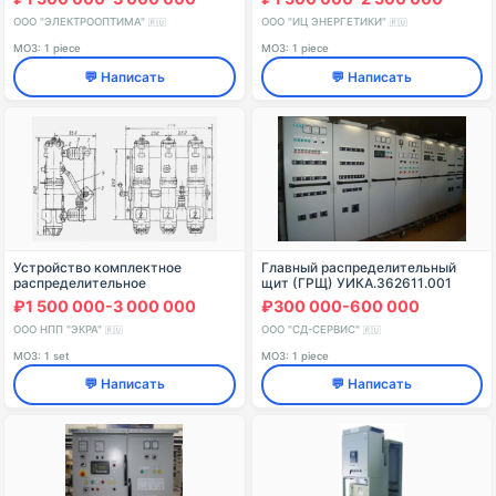
У3
ООО "ЭЛЕКТРООПТИМА"
ООО "ИЦ ЭНЕРГЕТИКИ"
🇷🇺
🇷🇺
МОЗ: 1 piece
МОЗ: 1 piece
💬 Написать
💬 Написать
Устройство комплектное
Главный распределительный
распределительное
щит (ГРЩ) УИКА.362611.001
собственных нужд «ЭКРА-10КC»
₽1 500 000-3 000 000
₽300 000-600 000
ООО НПП "ЭКРА"
ООО "СД-СЕРВИС"
🇷🇺
🇷🇺
МОЗ: 1 set
МОЗ: 1 piece
💬 Написать
💬 Написать