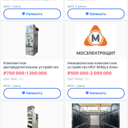
МОЗ: 1 piece
МОЗ: 2 pieces
💬 Написать
💬 Написать
Комплектное
Низковольтное комплектное
распределительное устройство
устройство НКУ-МЭЩ в блок-
КРУ-М-6(10) кВ
боксе наружной установки
₽700 000-1 200 000
₽500 000-2 000 000
(питательный пункт)
ООО "БНК"
ООО "МЭЩ"
🇷🇺
🇷🇺
МОЗ: 1 piece
МОЗ: 1 piece
💬 Написать
💬 Написать