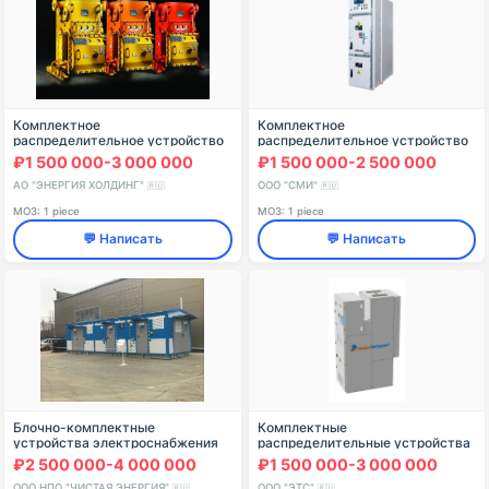
Комплектное
Комплектное
распределительное устройство
распределительное устройство
КРУВ-6/10М-УХЛ5-ВВ
среднего напряжения GUDIRA-
₽1 500 000-3 000 000
₽1 500 000-2 500 000
5110
АО "ЭНЕРГИЯ ХОЛДИНГ"
ООО "СМИ"
🇷🇺
🇷🇺
МОЗ: 1 piece
МОЗ: 1 piece
💬 Написать
💬 Написать
Блочно-комплектные
Комплектные
устройства электроснабжения
распределительные устройства
типа БКЭС-ЧЭ мощностью не
КРУ 6-10 кВ
₽2 500 000-4 000 000
₽1 500 000-3 000 000
более 75 кВА, исполнения 400
ООО НПО "ЧИСТАЯ ЭНЕРГИЯ"
ООО "ЭТС"
🇷🇺
🇷🇺