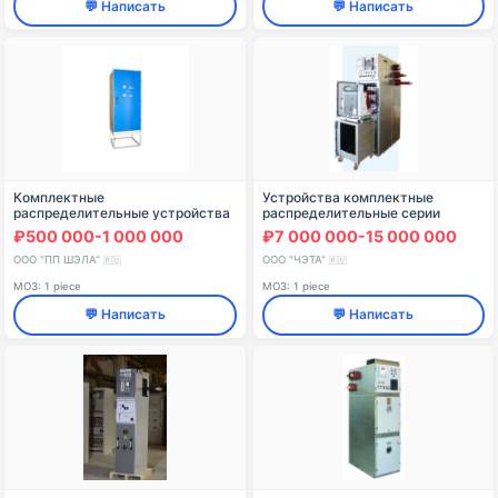
💬 Написать
💬 Написать
Комплектные
Устройства комплектные
распределительные устройства
распределительные серии
типа КРУ-РН-6-ВК (с
РСН-35
₽500 000-1 000 000
₽7 000 000-15 000 000
применением вакуумных
контакторов)
ООО "ПП ШЭЛА"
ООО "ЧЭТА"
🇷🇺
🇷🇺
МОЗ: 1 piece
МОЗ: 1 piece
💬 Написать
💬 Написать