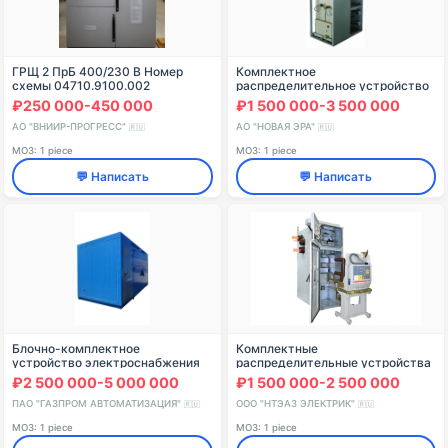
ГРЩ 2 ПрБ 400/230 В Номер
Комплектное
схемы 04710.9100.002
распределительное устройство
6(10)кВ серии К-304 НЭ
₽250 000-450 000
₽1 500 000-3 500 000
АО "ВНИИР-ПРОГРЕСС"
АО "НОВАЯ ЭРА"
🇷🇺
🇷🇺
МОЗ: 1 piece
МОЗ: 1 piece
💬 Написать
💬 Написать
Блочно-комплектное
Комплектные
устройство электроснабжения
распределительные устройства
БКЭС-СГА-/-/-/1-УХЛ1
рудничного нормального
₽2 500 000-5 000 000
₽1 500 000-2 500 000
исполнения серии КУ-10С РН
ПАО "ГАЗПРОМ АВТОМАТИЗАЦИЯ"
ООО "НТЭАЗ ЭЛЕКТРИК"
🇷🇺
🇷🇺
МОЗ: 1 piece
МОЗ: 1 piece