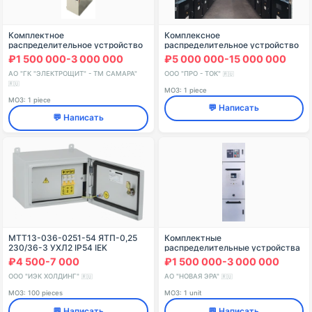
Комплектное
Комплексное
распределительное устройство
распределительное устройство
напряжением до 10 кВ СЭЩ-80
напряжением 6-35 кВ (КРУ)
₽1 500 000-3 000 000
₽5 000 000-15 000 000
Про-Ток (Pro-Tok Voltage Panel)
АО "ГК "ЭЛЕКТРОЩИТ" - ТМ САМАРА"
ООО "ПРО - ТОК"
🇷🇺
🇷🇺
МОЗ: 1 piece
МОЗ: 1 piece
💬 Написать
💬 Написать
MTT13-036-0251-54 ЯТП-0,25
Комплектные
230/36-3 УХЛ2 IP54 IEK
распределительные устройства
серии К-319 НЭ 6(10) кВ
₽4 500-7 000
₽1 500 000-3 000 000
ООО "ИЭК ХОЛДИНГ"
АО "НОВАЯ ЭРА"
🇷🇺
🇷🇺
МОЗ: 100 pieces
МОЗ: 1 unit
💬 Написать
💬 Написать