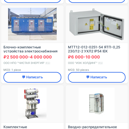
Блочно-комплектные
MTT12-012-0251-54 ЯТП-0,25
устройства электроснабжения
230/12-2 УХЛ2 IP54 IEK
типа БКЭС-ЧЭ мощностью не
₽2 500 000-4 000 000
₽6 000-10 000
более 375 кВА, исполнения 200
ООО НПО "ЧИСТАЯ ЭНЕРГИЯ"
ООО "ИЭК ХОЛДИНГ"
🇷🇺
🇷🇺
МОЗ: 1 piece
МОЗ: 50 pieces
💬 Написать
💬 Написать
Комплектные
Вводно-распределительное