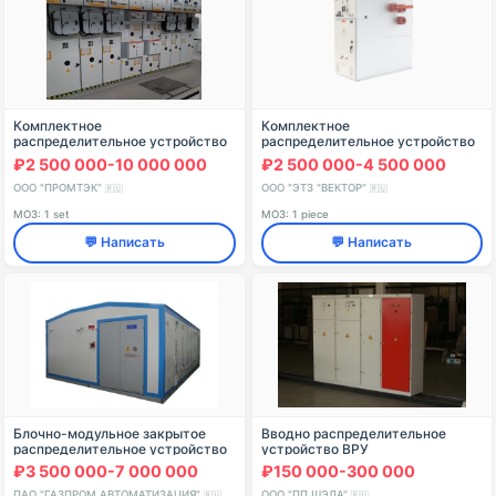
Комплектное
Комплектное
распределительное устройство
распределительное устройство
среднего напряжения
"Классика" серии D-40P
₽2 500 000-10 000 000
₽2 500 000-4 500 000
"ROTOBLOK"
ООО "ПРОМТЭК"
ООО "ЭТЗ "ВЕКТОР"
🇷🇺
🇷🇺
МОЗ: 1 set
МОЗ: 1 piece
💬 Написать
💬 Написать
Блочно-модульное закрытое
Вводно распределительное
распределительное устройство
устройство ВРУ
2БМЗРУ-СГА/28/10/1250-ХЛ1
₽3 500 000-7 000 000
₽150 000-300 000
ПАО "ГАЗПРОМ АВТОМАТИЗАЦИЯ"
ООО "ПП ШЭЛА"
🇷🇺
🇷🇺