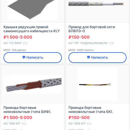
Крышка редукции правой
Провод для бортовой сети
самонесущего кабельроста KLY
БПВЛЭ-О
000x00 P, с габаритными
₽1 500-5 000
₽150-500
размерами от 300x200 мм до
1000x800 мм, с толщиной м
АО "СЗ ЭМИ"
АО "НП "ПОДОЛЬСККАБЕЛЬ"
🇷🇺
🇷🇺
МОЗ: 100 pieces
МОЗ: 1000 meters
💬 Написать
💬 Написать
Провода бортовые
Провода бортовые
низковольтные (типа БИФ),
низковольтные (типа БК),
произведенные АО «ОКБ КП» по
произведенные АО «ОКБ КП» по
₽1 500-5 000
₽150-500
ТУ 16-505.945-76
ДКЮГ.358300.014ТУ
АО "ОКБ КП"
АО "ОКБ КП"
🇷🇺
🇷🇺