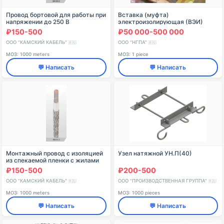
Провод бортовой для работы при
Вставка (муфта)
напряжении до 250 В
электроизолирующая (ВЭИ)
переменного тока частоты до
₽150-500
₽50 000-500 000
6000 Гц (350 В постоянного
тока) при атмосферном
ООО "КАМСКИЙ КАБЕЛЬ"
ООО "НГПА"
🇷🇺
🇷🇺
МОЗ: 1000 meters
МОЗ: 1 piece
💬 Написать
💬 Написать
Монтажный провод с изоляцией
Узел натяжной УН.П(40)
из спекаемой пленки с жилами
нормальной прочности для
₽150-500
₽200-500
работы на номинальном
переменном напряжении 5
ООО "КАМСКИЙ КАБЕЛЬ"
ООО "ПРОИЗВОДСТВЕННАЯ ГРУППА"
🇷🇺
🇷🇺
МОЗ: 1000 meters
МОЗ: 1000 pieces
💬 Написать
💬 Написать