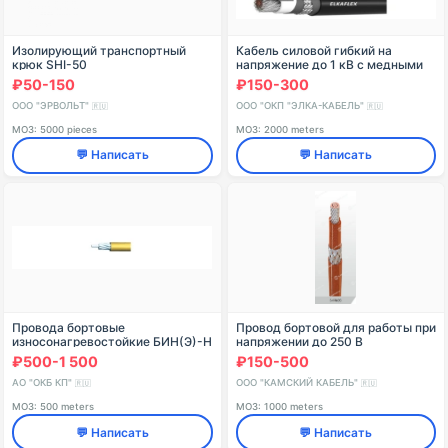
Изолирующий транспортный
Кабель силовой гибкий на
крюк SHI-50
напряжение до 1 кВ с медными
жилами ELKAFLEX SERVO
₽50-150
₽150-300
КГНнг(А)
ООО "ЭРВОЛЬТ"
ООО "ОКП "ЭЛКА-КАБЕЛЬ"
🇷🇺
🇷🇺
МОЗ: 5000 pieces
МОЗ: 2000 meters
💬 Написать
💬 Написать
Провода бортовые
Провод бортовой для работы при
износонагревостойкие БИН(Э)-Н
напряжении до 250 В
переменного тока частоты до
₽500-1 500
₽150-500
6000 Гц (350 В постоянного
тока) при атмосферном
АО "ОКБ КП"
ООО "КАМСКИЙ КАБЕЛЬ"
🇷🇺
🇷🇺
МОЗ: 500 meters
МОЗ: 1000 meters
💬 Написать
💬 Написать