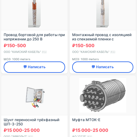
Провод бортовой для работы при
Монтажный провод с изоляцией
напряжении до 250 В
из спекаемой пленки с
переменного тока частоты до
высокопрочными жилами для
₽150-500
₽150-500
6000 Гц (350 В постоянного
работы на номинальном
тока) при атмосферном
переменном напряжении 250 В ч
ООО "КАМСКИЙ КАБЕЛЬ"
ООО "КАМСКИЙ КАБЕЛЬ"
🇷🇺
🇷🇺
МОЗ: 1000 meters
МОЗ: 1000 meters
💬 Написать
💬 Написать
Шунт переносной трёхфазный
Муфта МТОК-Е
ШП-3-250
₽15 000-25 000
₽15 000-25 000
ООО "ЭРВОЛЬТ"
АО "ССД"
🇷🇺
🇷🇺