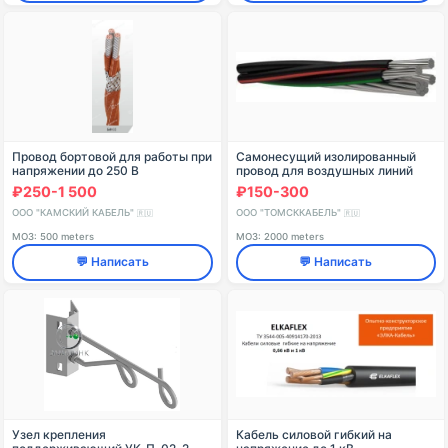
Провод бортовой для работы при
Самонесущий изолированный
напряжении до 250 В
провод для воздушных линий
переменного тока частоты до
электропередачи на
₽250-1 500
₽150-300
6000 Гц (350 В постоянного
номинальное напряжение до
тока) при атмосферном
0,6/1 кВ включительно, номинал
ООО "КАМСКИЙ КАБЕЛЬ"
ООО "ТОМСККАБЕЛЬ"
🇷🇺
🇷🇺
МОЗ: 500 meters
МОЗ: 2000 meters
💬 Написать
💬 Написать
Узел крепления
Кабель силовой гибкий на