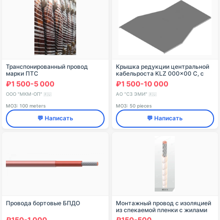
Транспонированный провод
Крышка редукции центральной
марки ПТС
кабельроста KLZ 000x00 С, с
габаритными размерами от
₽1 500-5 000
₽1 500-10 000
300x200 мм до 1000x800 мм, с
толщиной металла
ООО "МКМ-ОП"
АО "СЗ ЭМИ"
🇷🇺
🇷🇺
МОЗ: 100 meters
МОЗ: 50 pieces
💬 Написать
💬 Написать
Провода бортовые БПДО
Монтажный провод с изоляцией
из спекаемой пленки с жилами
нормальной прочности для
₽150-1 000
₽150-500