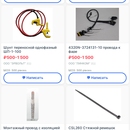
Шунт переносной однофазный
4320N-3724131-10 провода к
ШП-1-100
фаре
₽500-1 500
₽500-1 500
ООО "ЭРВОЛЬТ"
ООО "ЛИНКОМ"
🇷🇺
🇷🇺
МОЗ: 500 pieces
МОЗ: 500 pieces
💬 Написать
💬 Написать
Монтажный провод с изоляцией
CSL260 Стяжной ремешок