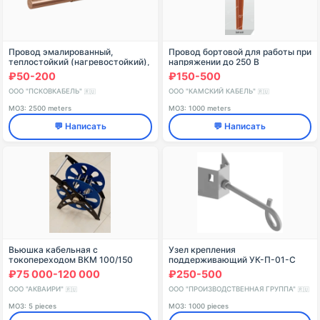
Провод эмалированный,
Провод бортовой для работы при
теплостойкий (нагревостойкий),
напряжении до 250 В
покрытый слоем высокопрочной
переменного тока частоты до
₽50-200
₽150-500
эмали нормальной толщины (тип
6000 Гц (350 В постоянного
2), марки ПЭТВ-2
тока) при атмосферном
ООО "ПСКОВКАБЕЛЬ"
ООО "КАМСКИЙ КАБЕЛЬ"
🇷🇺
🇷🇺
МОЗ: 2500 meters
МОЗ: 1000 meters
💬 Написать
💬 Написать
Вьюшка кабельная с
Узел крепления
токопереходом ВКМ 100/150
поддерживающий УК-П-01-С
АКВАТ морского исполнения
₽75 000-120 000
₽250-500
ООО "АКВАИРИ"
ООО "ПРОИЗВОДСТВЕННАЯ ГРУППА"
🇷🇺
🇷🇺
МОЗ: 5 pieces
МОЗ: 1000 pieces