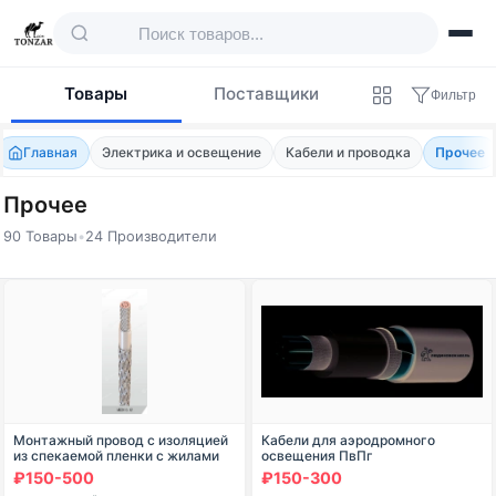
Товары
Поставщики
Фильтр
Главная
Электрика и освещение
Кабели и проводка
Прочее
Прочее
90 Товары
•
24 Производители
Товары — Прочее
Монтажный провод с изоляцией
Кабели для аэродромного
из спекаемой пленки с жилами
освещения ПвПг
нормальной прочности для
₽150-500
₽150-300
работы на номинальном