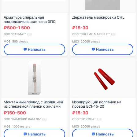
Арматура спиральная
Держатель маркировки CHL
поддерживающая типа ЗПС
₽500-1 500
₽15-30
ООО "САРМАТ"
ООО "ЭЛЕГИР-МАРКИНГ"
🇷🇺
🇷🇺
МОЗ: 500 pieces
МОЗ: 20000 pieces
💬 Написать
💬 Написать
Монтажный провод с изоляцией
Изолирующий колпачок на
из спекаемой пленки с жилами
провод ECI-15-20
нормальной прочности для
₽150-500
₽15-30
работы на номинальном
переменном напряжении 2
ООО "КАМСКИЙ КАБЕЛЬ"
ООО "ЭРВОЛЬТ"
🇷🇺
🇷🇺
МОЗ: 1000 meters
МОЗ: 20000 pieces
💬 Написать
💬 Написать