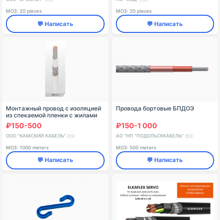
МОЗ: 20 pieces
МОЗ: 20 pieces
💬 Написать
💬 Написать
Монтажный провод с изоляцией
Провода бортовые БПДОЭ
из спекаемой пленки с жилами
нормальной прочности для
₽150-500
₽150-1 000
работы на номинальном
переменном напряжении 5
ООО "КАМСКИЙ КАБЕЛЬ"
АО "НП "ПОДОЛЬСККАБЕЛЬ"
🇷🇺
🇷🇺
МОЗ: 1000 meters
МОЗ: 500 meters
💬 Написать
💬 Написать