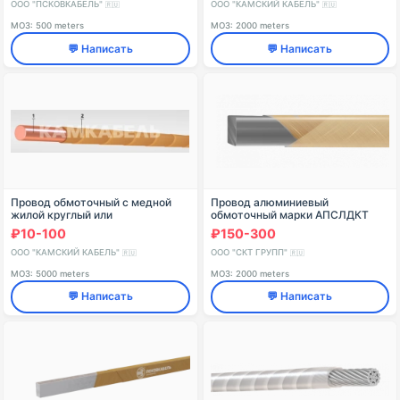
подклейкой и пропиткой кр
ООО "ПСКОВКАБЕЛЬ"
ООО "КАМСКИЙ КАБЕЛЬ"
🇷🇺
🇷🇺
МОЗ: 500 meters
МОЗ: 2000 meters
💬 Написать
💬 Написать
Провод обмоточный с медной
Провод алюминиевый
жилой круглый или
обмоточный марки АПСЛДКТ
прямоугольный с бумажной
₽10-100
₽150-300
изоляцией марки ПБ
ООО "КАМСКИЙ КАБЕЛЬ"
ООО "СКТ ГРУПП"
🇷🇺
🇷🇺
МОЗ: 5000 meters
МОЗ: 2000 meters
💬 Написать
💬 Написать