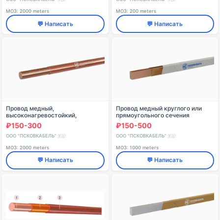
ПЭТМ-155
МОЗ: 2000 meters
МОЗ: 200 meters
💬 Написать
💬 Написать
Провод медный,
Провод медный круглого или
высоконагревостойкий,
прямоугольного сечения
покрытый эмалевой
изолированный теплостойкой
₽150-300
₽150-500
полиимидной изоляцией (тип 1),
эмалью и двумя слоями обмотки
марки ПЭТ-имид, с номинальным
из стеклянных нитей с
ООО "ПСКОВКАБЕЛЬ"
ООО "ПСКОВКАБЕЛЬ"
🇷🇺
🇷🇺
диаметром пр
МОЗ: 2000 meters
МОЗ: 1000 meters
💬 Написать
💬 Написать