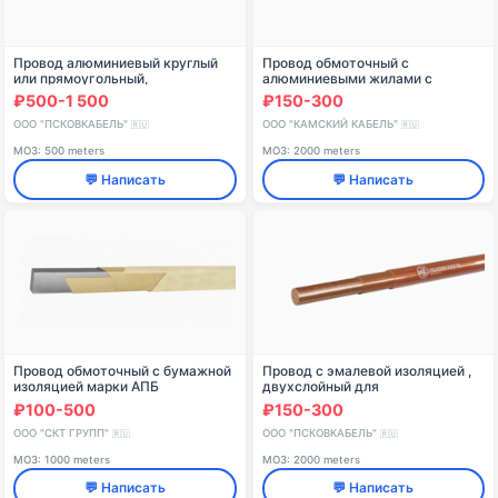
Провод алюминиевый круглый
Провод обмоточный с
или прямоугольный,
алюминиевыми жилами с
изолированный двумя слоями
изоляцией из
₽500-1 500
₽150-300
обмотки из стеклянных нитей с
полиэтилентерефталатных лент
подклейкой и пропиткой гл
марки АЛВТ
ООО "ПСКОВКАБЕЛЬ"
ООО "КАМСКИЙ КАБЕЛЬ"
🇷🇺
🇷🇺
МОЗ: 500 meters
МОЗ: 2000 meters
💬 Написать
💬 Написать
Провод обмоточный с бумажной
Провод с эмалевой изоляцией ,
изоляцией марки АПБ
двухслойный для
механизированной намотки, с
₽100-500
₽150-300
температурным индексом 180,
марки ПЭТД-180
ООО "СКТ ГРУПП"
ООО "ПСКОВКАБЕЛЬ"
🇷🇺
🇷🇺
МОЗ: 1000 meters
МОЗ: 2000 meters
💬 Написать
💬 Написать