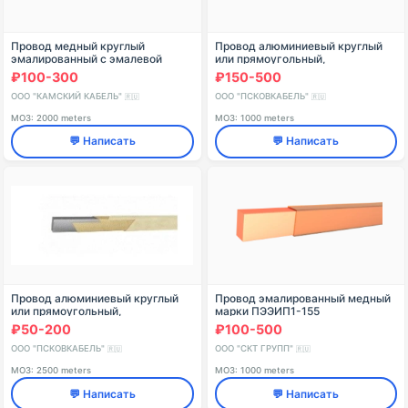
Провод медный круглый
Провод алюминиевый круглый
эмалированный с эмалевой
или прямоугольный,
изоляцией на основе
изолированный двумя слоями
₽100-300
₽150-500
полиэфиримидов, с
обмотки из стеклянных нитей с
дополнительным клеящим
подклейкой и пропиткой гл
ООО "КАМСКИЙ КАБЕЛЬ"
ООО "ПСКОВКАБЕЛЬ"
🇷🇺
🇷🇺
слоем на основе аром
МОЗ: 2000 meters
МОЗ: 1000 meters
💬 Написать
💬 Написать
Провод алюминиевый круглый
Провод эмалированный медный
или прямоугольный,
марки ПЭЭИП1-155
изолированный лентами
прямоугольный на
₽50-200
₽100-500
кабельной и/или телефонной
полиэфиримидной основе с
бумаги, марки АПБ
температурным индексом 155
ООО "ПСКОВКАБЕЛЬ"
ООО "СКТ ГРУПП"
🇷🇺
🇷🇺
МОЗ: 2500 meters
МОЗ: 1000 meters
💬 Написать
💬 Написать