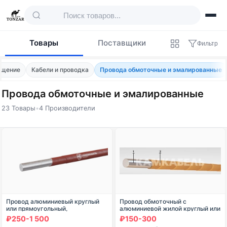
Товары
Поставщики
Фильтр
ещение
Кабели и проводка
Провода обмоточные и эмалированные
Провода обмоточные и эмалированные
23 Товары
•
4 Производители
Товары — Провода обмоточные и эмали
Провод алюминиевый круглый
Провод обмоточный с
или прямоугольный,
алюминиевой жилой круглый или
изолированный двумя слоями
прямоугольный с бумажной
₽250-1 500
₽150-300
обмотки из стеклянных нитей с
изоляцией марки АПБ