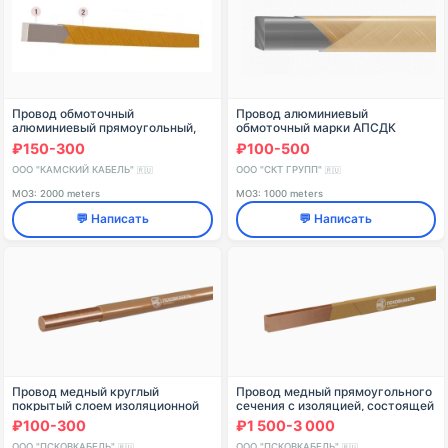
Провод обмоточный
Провод алюминиевый
алюминиевый прямоугольный,
обмоточный марки АПСДК
со стекловолокнистой и
₽150-300
₽100-500
стеклополиэфирной изоляцией,
АПСДКТ
ООО "КАМСКИЙ КАБЕЛЬ"
ООО "СКТ ГРУПП"
🇷🇺
🇷🇺
МОЗ: 2000 meters
МОЗ: 1000 meters
💬 Написать
💬 Написать
Провод медный круглый
Провод медный прямоугольного
покрытый слоем изоляционной
сечения с изоляцией, состоящей
эмали на
из полиимидно-фторопластовой
₽100-300
₽1 500-3 000
полиэфирциануратимидной
пленки и двух слоев стеклянных
основе, теплостойкий марки
нитей, п
ООО "ПСКОВКАБЕЛЬ"
ООО "ПСКОВКАБЕЛЬ"
🇷🇺
🇷🇺