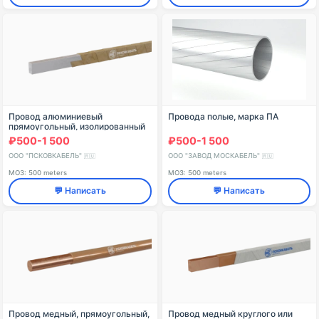
Провод алюминиевый
Провода полые, марка ПА
прямоугольный, изолированный
лентами трансформаторной
₽500-1 500
₽500-1 500
высоковольтной уплотненной
бумаги, марки АПБУ
ООО "ПСКОВКАБЕЛЬ"
ООО "ЗАВОД МОСКАБЕЛЬ"
🇷🇺
🇷🇺
МОЗ: 500 meters
МОЗ: 500 meters
💬 Написать
💬 Написать
Провод медный, прямоугольный,
Провод медный круглого или