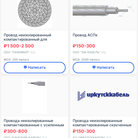
Провод неизолированный
Провод АСПк
компактированный для
высоковольтных воздушных
₽1 500-2 500
₽150-300
линий электропередачи марки
AAAC-Z 504-2Z
ООО "ЛАМИФИЛ"
ООО "ЭМ-КАБЕЛЬ"
🇷🇺
🇷🇺
МОЗ: 200 meters
МОЗ: 2000 meters
💬 Написать
💬 Написать
Провода неизолированные
Провода неизолированные
компактированные с усиленным
компактированные скрученные
сердечником повышенной
из фасонных алюминиевых
₽300-800
₽150-300
прочности
проволок, со стальным
сердечником для воздушных лин
ООО "КАМСКИЙ КАБЕЛЬ"
АО "ИРКУТСККАБЕЛЬ"
🇷🇺
🇷🇺