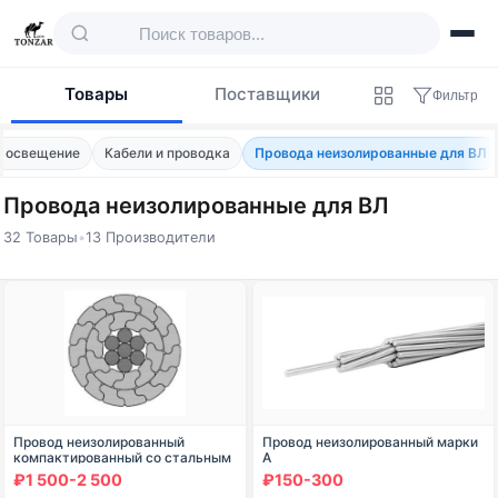
Товары
Поставщики
Фильтр
и освещение
Кабели и проводка
Провода неизолированные для ВЛ
Провода неизолированные для ВЛ
32 Товары
•
13 Производители
Товары — Провода неизолированные для
Провод неизолированный
Провод неизолированный марки
компактированный со стальным
А
сердечником для
₽1 500-2 500
₽150-300
высоковольтных воздушных