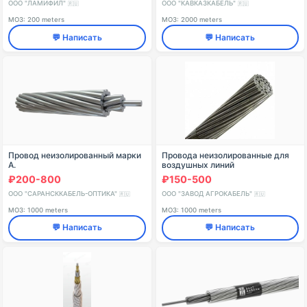
линий электропередачи марки
ООО "ЛАМИФИЛ"
ООО "КАВКАЗКАБЕЛЬ"
🇷🇺
🇷🇺
AACSRZ
МОЗ: 200 meters
МОЗ: 2000 meters
💬 Написать
💬 Написать
Провод неизолированный марки
Провода неизолированные для
А.
воздушных линий
электропередачи, на
₽200-800
₽150-500
номинальное переменное
напряжение от 50 до 1000 В,
ООО "САРАНСККАБЕЛЬ-ОПТИКА"
ООО "ЗАВОД АГРОКАБЕЛЬ"
🇷🇺
🇷🇺
марки: А – ал
МОЗ: 1000 meters
МОЗ: 1000 meters
💬 Написать
💬 Написать