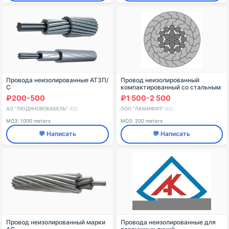
Провода неизолированные АТ3П/
Провод неизолированный
С
компактированный со стальным
сердечником для
₽200-500
₽1 500-2 500
высоковольтных воздушных
линий электропередачи марки
АО "ЛЮДИНОВОКАБЕЛЬ"
ООО "ЛАМИФИЛ"
🇷🇺
🇷🇺
AACSRZ
МОЗ: 1000 meters
МОЗ: 200 meters
💬 Написать
💬 Написать
Провод неизолированный марки
Провода неизолированные для