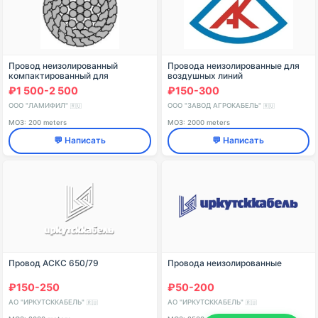
Провод неизолированный
Провода неизолированные для
компактированный для
воздушных линий
высоковольтных воздушных
электропередачи, марки: АСКП -
₽1 500-2 500
₽150-300
линий электропередачи марки
185/29 мм2
AAAC-Z 707-2Z
ООО "ЛАМИФИЛ"
ООО "ЗАВОД АГРОКАБЕЛЬ"
🇷🇺
🇷🇺
МОЗ: 200 meters
МОЗ: 2000 meters
💬 Написать
💬 Написать
Провод АСКС 650/79
Провода неизолированные
₽150-250
₽50-200
АО "ИРКУТСККАБЕЛЬ"
АО "ИРКУТСККАБЕЛЬ"
🇷🇺
🇷🇺