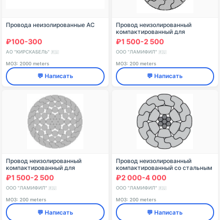
Провода неизолированные АС
Провод неизолированный
компактированный для
высоковольтных воздушных
₽100-300
₽1 500-2 500
линий электропередачи марки
AAAC-Z 148-1Z
АО "КИРСКАБЕЛЬ"
ООО "ЛАМИФИЛ"
🇷🇺
🇷🇺
МОЗ: 2000 meters
МОЗ: 200 meters
💬 Написать
💬 Написать
Провод неизолированный
Провод неизолированный
компактированный для
компактированный со стальным
высоковольтных воздушных
сердечником для
₽1 500-2 500
₽2 000-4 000
линий электропередачи марки
высоковольтных воздушных
AAAC-Z 635-1Z
линий электропередачи марки
ООО "ЛАМИФИЛ"
ООО "ЛАМИФИЛ"
🇷🇺
🇷🇺
AACSRZ
МОЗ: 200 meters
МОЗ: 200 meters
💬 Написать
💬 Написать