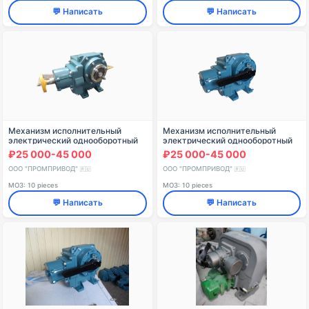
💬 Написать
💬 Написать
Механизм исполнительный
Механизм исполнительный
электрический однооборотный
электрический однооборотный
МЭО(Ф)-250
МЭО(Ф)-100
₽25 000-45 000
₽25 000-45 000
ООО "ПРОМПРИВОД"
ООО "ПРОМПРИВОД"
🇷🇺
🇷🇺
МОЗ: 10 pieces
МОЗ: 10 pieces
💬 Написать
💬 Написать