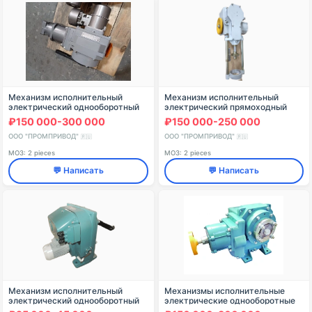
Механизм исполнительный
Механизм исполнительный
электрический однооборотный
электрический прямоходный
взрывозащищенный
кривошипный МЭПК-6300
₽150 000-300 000
₽150 000-250 000
трехфазного исполнения с
асинхронным двигателем МЭО
ООО "ПРОМПРИВОД"
ООО "ПРОМПРИВОД"
🇷🇺
🇷🇺
МОЗ: 2 pieces
МОЗ: 2 pieces
💬 Написать
💬 Написать
Механизм исполнительный
Механизмы исполнительные
электрический однооборотный
электрические однооборотные
взрывозащищенный
фланцевые трехфазного