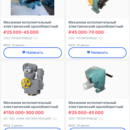
Механизм исполнительный
Механизм исполнительный
электрический однооборотный
электрический однооборотный
трехфазного исполнения с
МЭО(Ф)-10000
₽25 000-45 000
₽45 000-70 000
асинхронным двигателем МЭО
ООО "ПРОМПРИВОД"
ООО "ПРОМПРИВОД"
🇷🇺
🇷🇺
МОЗ: 10 pieces
МОЗ: 10 pieces
💬 Написать
💬 Написать
Механизм исполнительный
Механизм исполнительный
электрический однооборотный
электрический однооборотный
взрывозащищенный
взрывозащищенный
₽150 000-300 000
₽25 000-45 000
трехфазного исполнения МЭО
МЭО(Ф)-2500
АО "АБС ЗЭИМ АВТОМАТИЗАЦИЯ"
ООО "ПРОМПРИВОД"
🇷🇺
🇷🇺
МОЗ: 2 pieces
МОЗ: 10 pieces