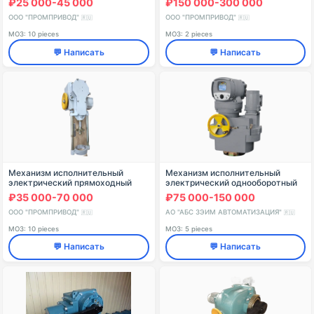
₽25 000-45 000
₽150 000-300 000
МЭО(Ф)-630
исполнения типа МЭОФ
ООО "ПРОМПРИВОД"
ООО "ПРОМПРИВОД"
🇷🇺
🇷🇺
МОЗ: 10 pieces
МОЗ: 2 pieces
💬 Написать
💬 Написать
Механизм исполнительный
Механизм исполнительный
электрический прямоходный
электрический однооборотный
кривошипный МЭПК-1600
(фланцевый) однофазного
₽35 000-70 000
₽75 000-150 000
исполнения МЭО(Ф)
ООО "ПРОМПРИВОД"
АО "АБС ЗЭИМ АВТОМАТИЗАЦИЯ"
🇷🇺
🇷🇺
МОЗ: 10 pieces
МОЗ: 5 pieces
💬 Написать
💬 Написать