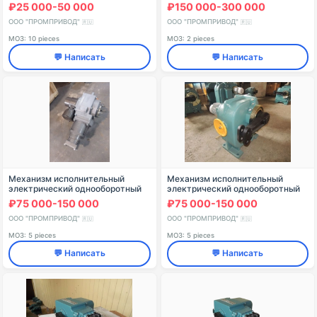
взрывозащищенный фланцевый
₽25 000-50 000
₽150 000-300 000
трехфазного исполнения с
асинхронным двигателем М
ООО "ПРОМПРИВОД"
ООО "ПРОМПРИВОД"
🇷🇺
🇷🇺
МОЗ: 10 pieces
МОЗ: 2 pieces
💬 Написать
💬 Написать
Механизм исполнительный
Механизм исполнительный
электрический однооборотный
электрический однооборотный
взрывозащищенный
взрывозащищенный
₽75 000-150 000
₽75 000-150 000
однофазного исполнения МЭО
МЭО(Ф)-4000
ООО "ПРОМПРИВОД"
ООО "ПРОМПРИВОД"
🇷🇺
🇷🇺
МОЗ: 5 pieces
МОЗ: 5 pieces
💬 Написать
💬 Написать