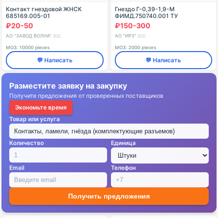
Контакт гнездовой ЖНСК
Гнездо Г-0,39-1,9-М
685169.005-01
ФИМД.750740.001 ТУ
₽20-50
₽150-300
АО "ЗАВОД ВОЛНА"
АО "ИРЗ"
🇷🇺
🇷🇺
МОЗ: 10000 pieces
МОЗ: 2000 pieces
💬 Написать
💬 Написать
Разместите заявку на закупку
Получите предложения от проверенных поставщиков
Экономьте время
Товар или услуга
Количество
Единица
Email
Телефон
Получить предложения