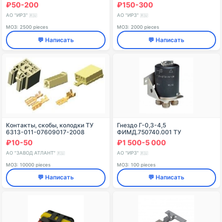
₽50-200
₽150-300
АО "ИРЗ"
АО "ИРЗ"
🇷🇺
🇷🇺
МОЗ: 2500 pieces
МОЗ: 2000 pieces
💬 Написать
💬 Написать
Контакты, скобы, колодки ТУ
Гнездо Г-0,3-4,5
6313-011-07609017-2008
ФИМД.750740.001 ТУ
₽10-50
₽1 500-5 000
АО "ЗАВОД АТЛАНТ"
АО "ИРЗ"
🇷🇺
🇷🇺
МОЗ: 10000 pieces
МОЗ: 100 pieces
💬 Написать
💬 Написать