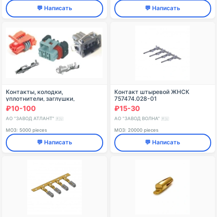
💬 Написать
💬 Написать
Контакты, колодки,
Контакт штыревой ЖНСК
уплотнители, заглушки,
757474.028-01
прокладки, колпаки, замки ТУ
₽10-100
₽15-30
6313-007-07609017-02
АО "ЗАВОД АТЛАНТ"
АО "ЗАВОД ВОЛНА"
🇷🇺
🇷🇺
МОЗ: 5000 pieces
МОЗ: 20000 pieces
💬 Написать
💬 Написать