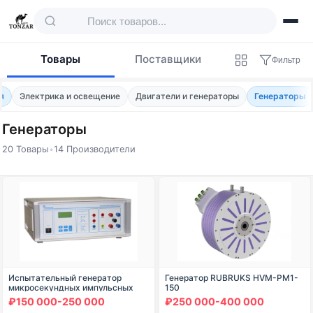
Товары
Поставщики
Фильтр
я
Электрика и освещение
Двигатели и генераторы
Генераторы
Генераторы
20 Товары
•
14 Производители
Товары — Генераторы
Испытательный генератор
Генератор RUBRUKS HVM-PM1-
микросекундных импульсных
150
помех большой энергии ИГМ 4.2
₽150 000-250 000
₽250 000-400 000