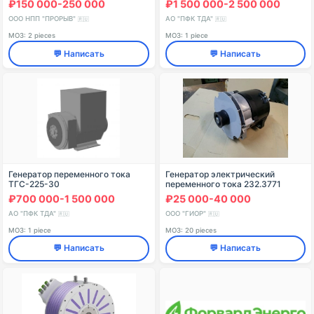
₽150 000-250 000
₽1 500 000-2 500 000
ООО НПП "ПРОРЫВ"
АО "ПФК ТДА"
🇷🇺
🇷🇺
МОЗ: 2 pieces
МОЗ: 1 piece
💬 Написать
💬 Написать
Генератор переменного тока
Генератор электрический
ТГС-225-30
переменного тока 232.3771
₽700 000-1 500 000
₽25 000-40 000
АО "ПФК ТДА"
ООО "ГИОР"
🇷🇺
🇷🇺
МОЗ: 1 piece
МОЗ: 20 pieces
💬 Написать
💬 Написать