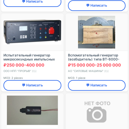
💬 Написать
💬 Написать
Испытательный генератор
Вспомогательный генератор
микросекундных импульсных
(возбудитель) типа ВТ-6000-
помех ИГМ 4.1
2У3 «Сургутской ГРЭС-2»
₽250 000-400 000
₽15 000 000-25 000 000
ООО НПП "ПРОРЫВ"
АО "СИЛОВЫЕ МАШИНЫ"
🇷🇺
🇷🇺
МОЗ: 2 pieces
МОЗ: 1 piece
💬 Написать
💬 Написать