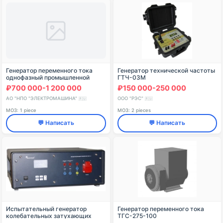
Генератор переменного тока
Генератор технической частоты
однофазный промышленной
ГТЧ-03М
частоты 10КВТ 50ГЦ 220В ГОСТ
₽700 000-1 200 000
₽150 000-250 000
22407-85 АО "НПО
"ЭЛЕКТРОМАШИНА" Россия
АО "НПО "ЭЛЕКТРОМАШИНА"
ООО "РЭС"
🇷🇺
🇷🇺
МОЗ: 1 piece
МОЗ: 2 pieces
💬 Написать
💬 Написать
Испытательный генератор
Генератор переменного тока
колебательных затухающих
ТГС-275-100
помех ИГС 1.1