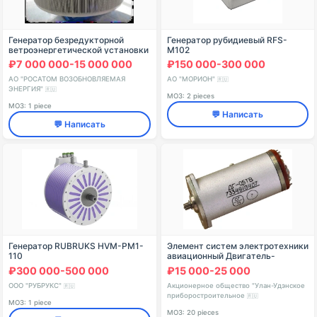
Генератор безредукторной
Генератор рубидиевый RFS-
ветроэнергетической установки
M102
₽7 000 000-15 000 000
₽150 000-300 000
АО "РОСАТОМ ВОЗОБНОВЛЯЕМАЯ
АО "МОРИОН"
🇷🇺
ЭНЕРГИЯ"
🇷🇺
МОЗ: 2 pieces
МОЗ: 1 piece
💬 Написать
💬 Написать
Генератор RUBRUKS HVM-PM1-
Элемент систем электротехники
110
авиационный Двигатель-
генератор ДГ-0,5ТВ 9ЯО.312.012
₽300 000-500 000
₽15 000-25 000
ТУ ОАО "У-У ППО" Россия
ООО "РУБРУКС"
Акционерное общество "Улан-Удэнское
🇷🇺
приборостроительное
🇷🇺
МОЗ: 1 piece
МОЗ: 20 pieces