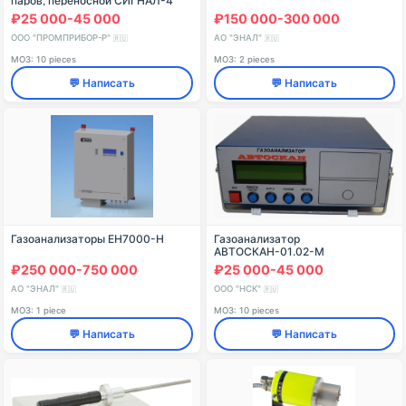
паров, переносной СИГНАЛ-4
₽25 000-45 000
₽150 000-300 000
ООО "ПРОМПРИБОР-Р"
АО "ЭНАЛ"
🇷🇺
🇷🇺
МОЗ: 10 pieces
МОЗ: 2 pieces
💬 Написать
💬 Написать
Газоанализаторы ЕН7000-Н
Газоанализатор
АВТОСКАН-01.02-М
₽250 000-750 000
₽25 000-45 000
АО "ЭНАЛ"
ООО "НСК"
🇷🇺
🇷🇺
МОЗ: 1 piece
МОЗ: 10 pieces
💬 Написать
💬 Написать