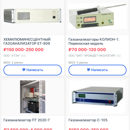
ХЕМИЛЮМИНЕСЦЕНТНЫЙ
Газоанализаторы КОЛИОН-1.
ГАЗОАНАЛИЗАТОР ЕТ-909
Переносная модель
КОЛИОН-1В-23
₽150 000-250 000
₽70 000-120 000
ООО "ЭТЭК"
ООО "БАП "ХРОМДЕТ-ЭКОЛОГИЯ"
🇷🇺
🇷🇺
МОЗ: 2 pieces
МОЗ: 5 pieces
💬 Написать
💬 Написать
Газоанализатор ПТ 2020-Г
Газоанализатор С-105
₽2 500 000-4 000 000
₽150 000-250 000