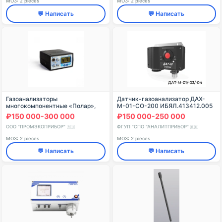
МОЗ: 2 pieces
МОЗ: 2 pieces
💬 Написать
💬 Написать
Газоанализаторы
Датчик-газоанализатор ДАХ-
многокомпонентные «Полар»,
М-01-CO-200 ИБЯЛ.413412.005
модели «Полар Универсал»,
₽150 000-300 000
₽150 000-250 000
модификации «Полар Универсал
Ex T»
ООО "ПРОМЭКОПРИБОР"
ФГУП "СПО "АНАЛИТПРИБОР"
🇷🇺
🇷🇺
МОЗ: 2 pieces
МОЗ: 2 pieces
💬 Написать
💬 Написать