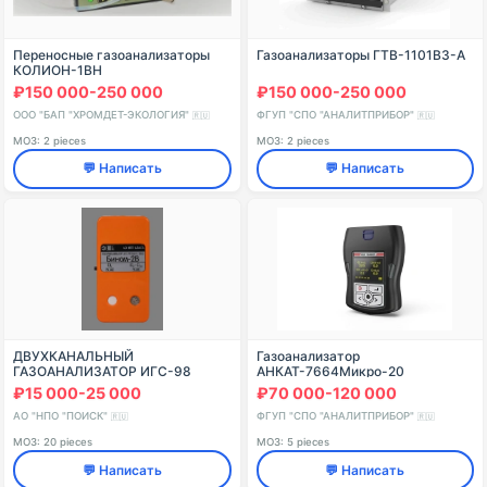
Переносные газоанализаторы
Газоанализаторы ГТВ-1101ВЗ-А
КОЛИОН-1ВН
₽150 000-250 000
₽150 000-250 000
ООО "БАП "ХРОМДЕТ-ЭКОЛОГИЯ"
ФГУП "СПО "АНАЛИТПРИБОР"
🇷🇺
🇷🇺
МОЗ: 2 pieces
МОЗ: 2 pieces
💬 Написать
💬 Написать
ДВУХКАНАЛЬНЫЙ
Газоанализатор
ГАЗОАНАЛИЗАТОР ИГС-98
АНКАТ-7664Микро-20
БИНОМ-2В ИСПОЛНЕНИЕ 004
ИБЯЛ.413411.053-20
₽15 000-25 000
₽70 000-120 000
АО "НПО "ПОИСК"
ФГУП "СПО "АНАЛИТПРИБОР"
🇷🇺
🇷🇺
МОЗ: 20 pieces
МОЗ: 5 pieces
💬 Написать
💬 Написать