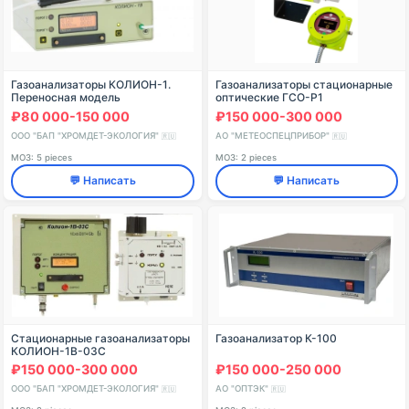
Газоанализаторы КОЛИОН-1.
Газоанализаторы стационарные
Переносная модель
оптические ГСО-Р1
КОЛИОН-1В-27
₽80 000-150 000
₽150 000-300 000
ООО "БАП "ХРОМДЕТ-ЭКОЛОГИЯ"
АО "МЕТЕОСПЕЦПРИБОР"
🇷🇺
🇷🇺
МОЗ: 5 pieces
МОЗ: 2 pieces
💬 Написать
💬 Написать
Стационарные газоанализаторы
Газоанализатор К-100
КОЛИОН-1В-03С
₽150 000-300 000
₽150 000-250 000
ООО "БАП "ХРОМДЕТ-ЭКОЛОГИЯ"
АО "ОПТЭК"
🇷🇺
🇷🇺