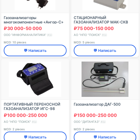
Газоанализаторы
СТАЦИОНАРНЫЙ
многокомпонентные «Ангор-С»
ГАЗОАНАЛИЗАТОР МАК-СКВ
ИСПОЛНЕНИЕ 009
₽30 000-50 000
₽75 000-150 000
ООО "ИНФОРМАНАЛИТИКА"
АО "НПО "ПОИСК"
🇷🇺
🇷🇺
МОЗ: 10 pieces
МОЗ: 5 pieces
💬 Написать
💬 Написать
ПОРТАТИВНЫЙ ПЕРЕНОСНОЙ
Газоанализатор ДАГ-500
ГАЗОАНАЛИЗАТОР ИГС-98
КОМЕТА-М
₽100 000-250 000
₽150 000-250 000
АО "НПО "ПОИСК"
ООО "ДИТАНГАЗ"
🇷🇺
🇷🇺
МОЗ: 2 pieces
МОЗ: 2 pieces
💬 Написать
💬 Написать