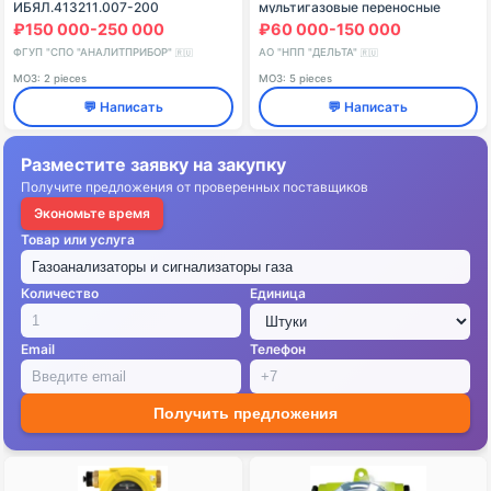
ИБЯЛ.413211.007-200
мультигазовые переносные
серии ИГС-98 "Комета-М"
₽150 000-250 000
₽60 000-150 000
ФГУП "СПО "АНАЛИТПРИБОР"
АО "НПП "ДЕЛЬТА"
🇷🇺
🇷🇺
МОЗ: 2 pieces
МОЗ: 5 pieces
💬 Написать
💬 Написать
Разместите заявку на закупку
Получите предложения от проверенных поставщиков
Экономьте время
Товар или услуга
Количество
Единица
Email
Телефон
Получить предложения