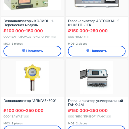
Газоанализаторы КОЛИОН-1.
Газоанализатор АВТОСКАН-2-
Переносная модель
01.03ТП-ЛТК
КОЛИОН-1В-22
₽100 000-150 000
₽150 000-250 000
ООО "БАП "ХРОМДЕТ-ЭКОЛОГИЯ"
ООО "НСК"
🇷🇺
🇷🇺
МОЗ: 5 pieces
МОЗ: 2 pieces
💬 Написать
💬 Написать
Газоанализатор "ЭЛЬГАЗ-500"
Газоанализатор универсальный
ГАНК-4М
₽100 000-250 000
₽150 000-250 000
ООО "ЭЛЬГАЗ"
ООО "НПО "ПРИБОР" ГАНК"
🇷🇺
🇷🇺
МОЗ: 2 pieces
МОЗ: 2 pieces