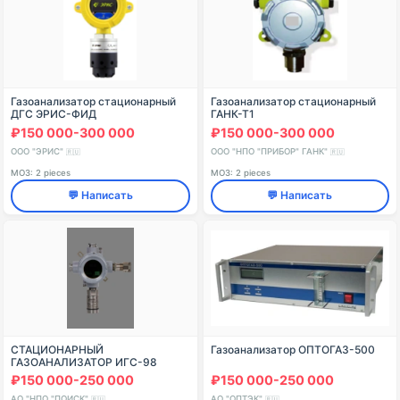
Газоанализатор стационарный
Газоанализатор стационарный
ДГС ЭРИС-ФИД
ГАНК-Т1
₽150 000-300 000
₽150 000-300 000
ООО "ЭРИС"
ООО "НПО "ПРИБОР" ГАНК"
🇷🇺
🇷🇺
МОЗ: 2 pieces
МОЗ: 2 pieces
💬 Написать
💬 Написать
СТАЦИОНАРНЫЙ
Газоанализатор ОПТОГАЗ-500
ГАЗОАНАЛИЗАТОР ИГС-98
МОДИФИКАЦИЯ «СВ»
₽150 000-250 000
₽150 000-250 000
ИСПОЛНЕНИЕ 023
АО "НПО "ПОИСК"
АО "ОПТЭК"
🇷🇺
🇷🇺