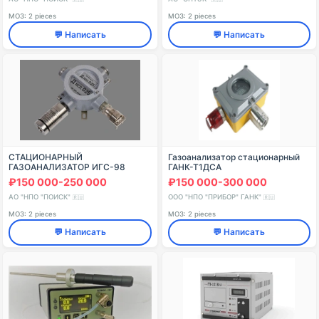
МОЗ: 2 pieces
МОЗ: 2 pieces
💬 Написать
💬 Написать
СТАЦИОНАРНЫЙ
Газоанализатор стационарный
ГАЗОАНАЛИЗАТОР ИГС-98
ГАНК-Т1ДСА
ИСПОЛНЕНИЕ 025
₽150 000-250 000
₽150 000-300 000
АО "НПО "ПОИСК"
ООО "НПО "ПРИБОР" ГАНК"
🇷🇺
🇷🇺
МОЗ: 2 pieces
МОЗ: 2 pieces
💬 Написать
💬 Написать