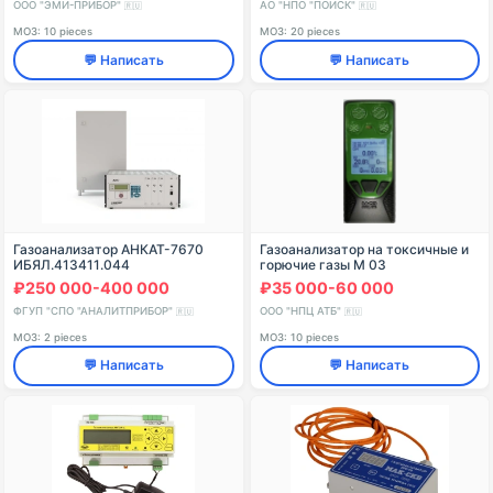
ООО "ЭМИ-ПРИБОР"
АО "НПО "ПОИСК"
🇷🇺
🇷🇺
МОЗ: 10 pieces
МОЗ: 20 pieces
💬 Написать
💬 Написать
Газоанализатор АНКАТ-7670
Газоанализатор на токсичные и
ИБЯЛ.413411.044
горючие газы М 03
₽250 000-400 000
₽35 000-60 000
ФГУП "СПО "АНАЛИТПРИБОР"
ООО "НПЦ АТБ"
🇷🇺
🇷🇺
МОЗ: 2 pieces
МОЗ: 10 pieces
💬 Написать
💬 Написать