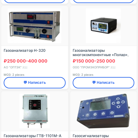
Газоанализатор Н-320
Газоанализаторы
многокомпонентные «Полар»,
модели «Полар», модификации
₽250 000-400 000
₽150 000-250 000
«Полар Т»
АО "ОПТЭК"
ООО "ПРОМЭКОПРИБОР"
🇷🇺
🇷🇺
МОЗ: 2 pieces
МОЗ: 2 pieces
💬 Написать
💬 Написать
Газоанализаторы ГТВ-1101М-А
Газосигнализаторы