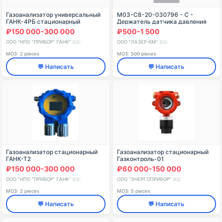
Газоанализатор универсальный
M03-C8-20-030796 - C -
ГАНК-4РБ стационарный
Держатель датчика давления
₽150 000-300 000
₽500-1 500
ООО "НПО "ПРИБОР" ГАНК"
ООО "ЛАЗЕР-КМ"
🇷🇺
🇷🇺
МОЗ: 2 pieces
МОЗ: 500 pieces
💬 Написать
💬 Написать
Газоанализатор стационарный
Газоанализатор стационарный
ГАНК-Т2
Газконтроль-01
₽150 000-300 000
₽60 000-150 000
ООО "НПО "ПРИБОР" ГАНК"
ООО "ЭНЕРГОПРИБОР"
🇷🇺
🇷🇺
МОЗ: 2 pieces
МОЗ: 5 pieces
💬 Написать
💬 Написать