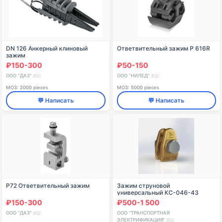
DN 126 Анкерный клиновый
Ответвительный зажим P 616R
зажим
₽150-300
₽50-150
ООО "ДАЗ"
ООО "НИЛЕД"
🇷🇺
🇷🇺
МОЗ: 2000 pieces
МОЗ: 5000 pieces
💬 Написать
💬 Написать
Р72 Ответвительный зажим
Зажим струновой
универсальный КС-046-43
₽150-300
₽500-1 500
ООО "ДАЗ"
ООО "ТРАНСПОРТНАЯ
🇷🇺
ЭЛЕКТРИФИКАЦИЯ"
🇷🇺