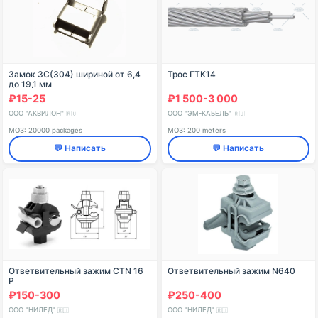
Замок ЗС(304) шириной от 6,4
Трос ГТК14
до 19,1 мм
₽15-25
₽1 500-3 000
ООО "АКВИЛОН"
ООО "ЭМ-КАБЕЛЬ"
🇷🇺
🇷🇺
МОЗ: 20000 packages
МОЗ: 200 meters
💬 Написать
💬 Написать
Ответвительный зажим CTN 16
Ответвительный зажим N640
P
₽150-300
₽250-400
ООО "НИЛЕД"
ООО "НИЛЕД"
🇷🇺
🇷🇺