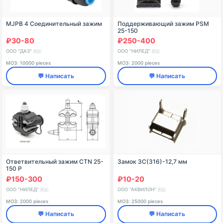
MJРВ 4 Соединительный зажим
Поддерживающий зажим PSM
25-150
₽30-80
₽250-400
ООО "ДАЗ"
ООО "НИЛЕД"
🇷🇺
🇷🇺
МОЗ: 10000 pieces
МОЗ: 2000 pieces
💬 Написать
💬 Написать
Ответвительный зажим CTN 25-
Замок ЗС(316)-12,7 мм
150 P
₽150-300
₽10-20
ООО "НИЛЕД"
ООО "АКВИЛОН"
🇷🇺
🇷🇺
МОЗ: 2000 pieces
МОЗ: 25000 pieces
💬 Написать
💬 Написать