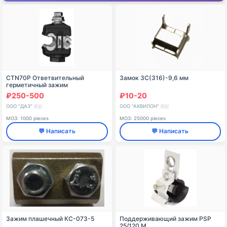
СТN70Р Ответвительный
Замок ЗС(316)-9,6 мм
герметичный зажим
₽250-500
₽10-20
ООО "ДАЗ"
ООО "АКВИЛОН"
🇷🇺
🇷🇺
МОЗ: 1000 pieces
МОЗ: 25000 pieces
💬 Написать
💬 Написать
Зажим плашечный КС-073-5
Поддерживающий зажим PSP
25/120.M