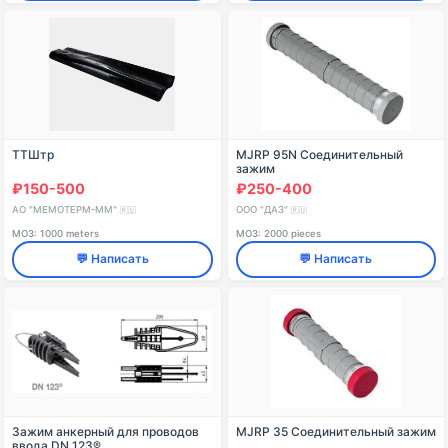
ТТШтр
MJRP 95N Соединительный
зажим
₽150-500
₽250-400
АО "МЕМОТЕРМ-ММ"
ООО "ДАЗ"
🇷🇺
🇷🇺
МОЗ: 1000 meters
МОЗ: 2000 pieces
💬 Написать
💬 Написать
Зажим анкерный для проводов
MJRP 35 Соединительный зажим
ввода DN 123®