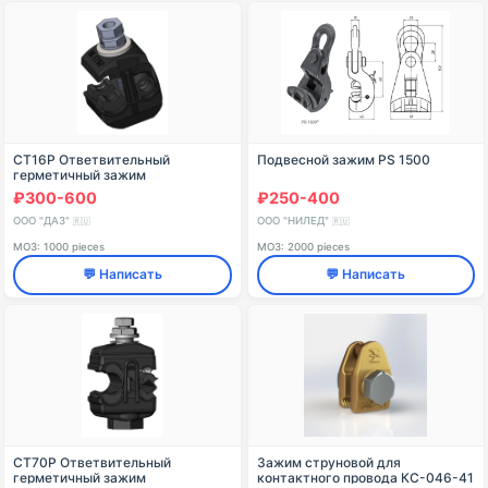
СТ16Р Ответвительный
Подвесной зажим PS 1500
герметичный зажим
₽300-600
₽250-400
ООО "ДАЗ"
ООО "НИЛЕД"
🇷🇺
🇷🇺
МОЗ: 1000 pieces
МОЗ: 2000 pieces
💬 Написать
💬 Написать
СТ70Р Ответвительный
Зажим струновой для
герметичный зажим
контактного провода КС-046-41