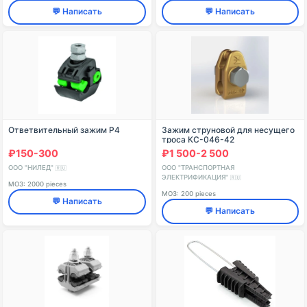
💬 Написать
💬 Написать
Ответвительный зажим P4
Зажим струновой для несущего
троса КС-046-42
₽150-300
₽1 500-2 500
ООО "НИЛЕД"
ООО "ТРАНСПОРТНАЯ
🇷🇺
ЭЛЕКТРИФИКАЦИЯ"
🇷🇺
МОЗ: 2000 pieces
МОЗ: 200 pieces
💬 Написать
💬 Написать