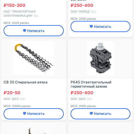
₽150-300
₽250-400
ООО "ТРАНСПОРТНАЯ
ООО "НИЛЕД"
🇷🇺
ЭЛЕКТРИФИКАЦИЯ"
🇷🇺
МОЗ: 2000 pieces
МОЗ: 2000 pieces
💬 Написать
💬 Написать
СВ 35 Спиральная вязка
Р645 Ответвительный
герметичный зажим
₽20-50
₽250-400
ООО "ДАЗ"
ООО "ДАЗ"
🇷🇺
🇷🇺
МОЗ: 10000 pieces
МОЗ: 2000 pieces
💬 Написать
💬 Написать