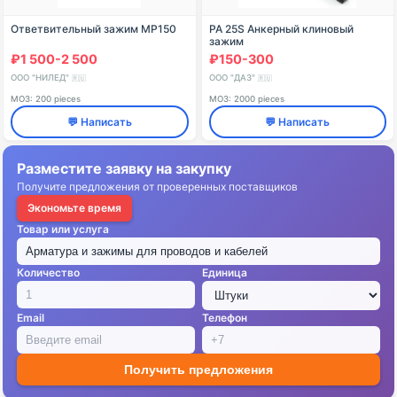
Ответвительный зажим MP150
РА 25S Анкерный клиновый
зажим
₽1 500-2 500
₽150-300
ООО "НИЛЕД"
ООО "ДАЗ"
🇷🇺
🇷🇺
МОЗ: 200 pieces
МОЗ: 2000 pieces
💬 Написать
💬 Написать
Разместите заявку на закупку
Получите предложения от проверенных поставщиков
Экономьте время
Товар или услуга
Количество
Единица
Email
Телефон
Получить предложения