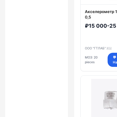
Акселерометр 
0,5
₽15 000-25
ООО "ГТЛАБ"
🇷🇺
МОЗ: 20
💬
pieces
На