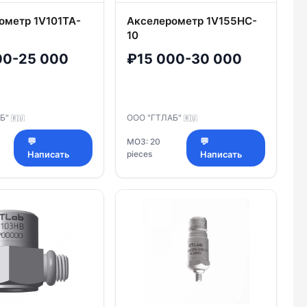
ометр 1V101TA-
Акселерометр 1V155HC-
10
00-25 000
₽15 000-30 000
АБ"
ООО "ГТЛАБ"
🇷🇺
🇷🇺
💬
МОЗ: 20
💬
pieces
Написать
Написать