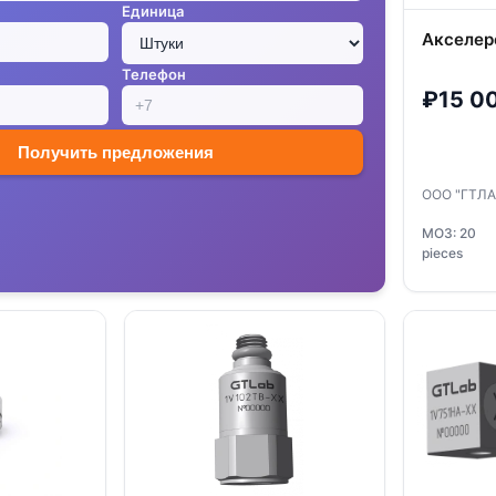
Единица
Акселер
Телефон
₽15 0
Получить предложения
ООО "ГТЛ
МОЗ: 20
pieces