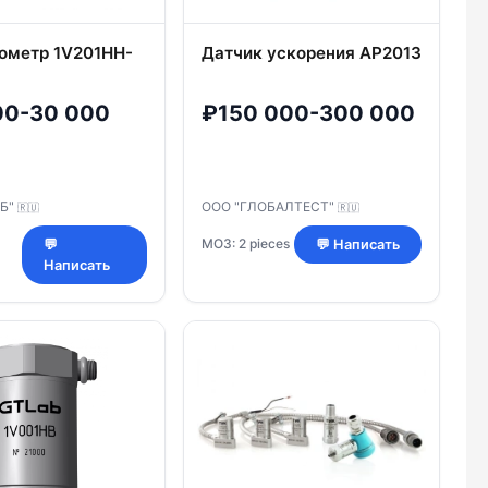
ометр 1V201HH-
Датчик ускорения АР2013
00-30 000
₽150 000-300 000
АБ"
ООО "ГЛОБАЛТЕСТ"
🇷🇺
🇷🇺
МОЗ: 2 pieces
💬
💬 Написать
Написать