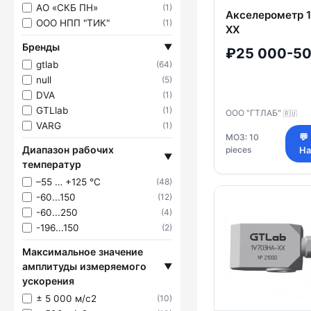
АО «СКБ ПН»
(1)
Акселерометр 
ООО НПП "ТИК"
(1)
XX
Бренды
▼
₽25 000-50
gtlab
(64)
null
(5)
DVA
(1)
GTLlab
(1)
ООО "ГТЛАБ"
🇷🇺
VARG
(1)
МОЗ: 10
💬
Диапазон рабочих
pieces
На
▼
температур
–55 … +125 °С
(48)
-60...150
(12)
-60...250
(4)
-196...150
(2)
Максимальное значение
амплитуды измеряемого
▼
ускорения
± 5 000 м/с2
(10)