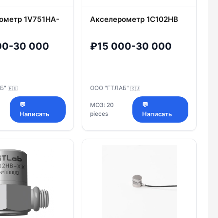
ометр 1V751HA-
Акселерометр 1C102HB
00-30 000
₽15 000-30 000
АБ"
ООО "ГТЛАБ"
🇷🇺
🇷🇺
💬
МОЗ: 20
💬
pieces
Написать
Написать