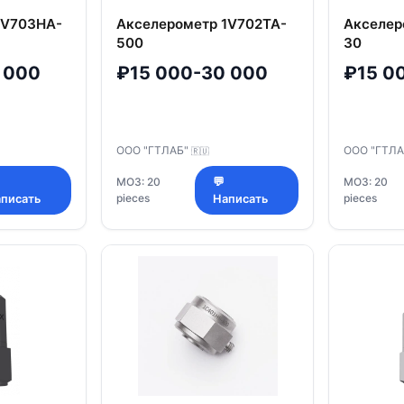
1V703HA-
Акселерометр 1V702TA-
Акселер
500
30
 000
₽15 000-30 000
₽15 0
ООО "ГТЛАБ"
ООО "ГТЛ
🇷🇺
МОЗ: 20
💬
МОЗ: 20
pieces
pieces
писать
Написать