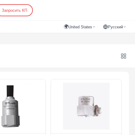
Запросить КП
🌍
United States
Русский
рации