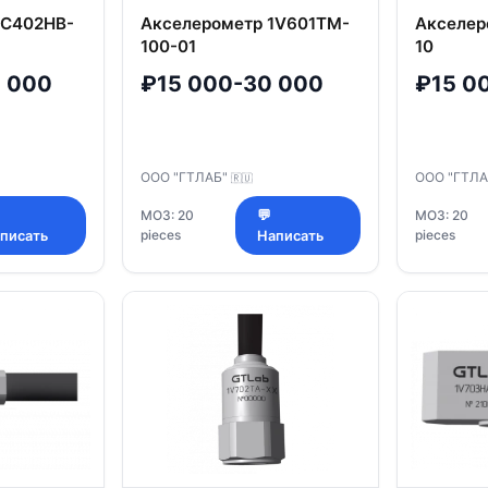
1C402HB-
Акселерометр 1V601TM-
Акселер
100-01
10
 000
₽15 000-30 000
₽15 0
ООО "ГТЛАБ"
ООО "ГТЛ
🇷🇺
МОЗ: 20
💬
МОЗ: 20
pieces
pieces
писать
Написать