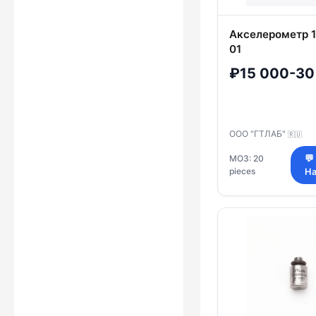
Акселерометр 
01
₽15 000-30
ООО "ГТЛАБ"
🇷🇺
МОЗ: 20
💬
pieces
На