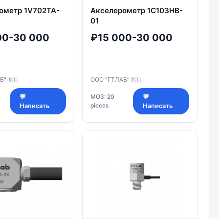
ометр 1V702TA-
Акселерометр 1C103HB-
01
00-30 000
₽15 000-30 000
АБ"
ООО "ГТЛАБ"
🇷🇺
🇷🇺
💬
МОЗ: 20
💬
pieces
Написать
Написать