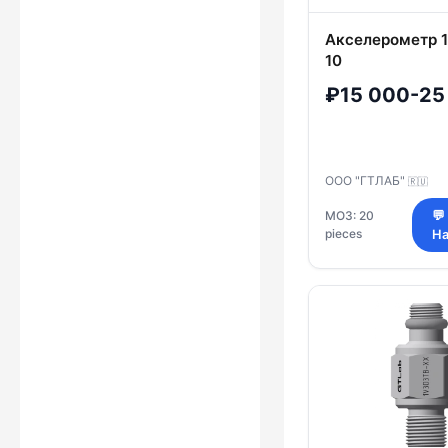
Акселерометр 
10
₽15 000-25
ООО "ГТЛАБ"
🇷🇺
МОЗ: 20
💬
pieces
На