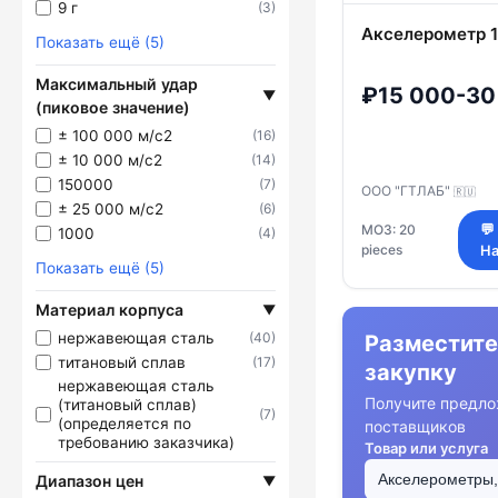
9 г
(3)
Акселерометр 
Показать ещё (5)
Максимальный удар
₽15 000-30
▼
(пиковое значение)
± 100 000 м/с2
(16)
± 10 000 м/с2
(14)
150000
(7)
ООО "ГТЛАБ"
🇷🇺
± 25 000 м/с2
(6)
МОЗ: 20
💬
1000
(4)
pieces
На
Показать ещё (5)
Материал корпуса
▼
нержавеющая сталь
(40)
Разместите
титановый сплав
(17)
закупку
нержавеющая сталь
Получите предло
(титановый сплав)
(7)
(определяется по
поставщиков
требованию заказчика)
Товар или услуга
Диапазон цен
▼