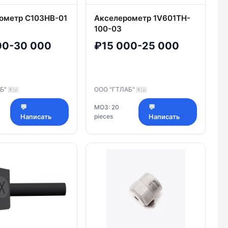
ометр C103HB-01
Акселерометр 1V601TH-
100-03
00-30 000
₽15 000-25 000
АБ"
ООО "ГТЛАБ"
🇷🇺
🇷🇺
💬
МОЗ: 20
💬
pieces
Написать
Написать