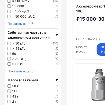
± 500 м/с2
(10)
Акселерометр 
100000
(7)
100
± 100 м/с2
(7)
± 50 000 м/с2
(6)
₽15 000-30
Показать ещё (5)
Собственная частота в
▼
закрепленном состоянии
ООО "ГТЛАБ"
🇷🇺
> 50 кГц
(10)
МОЗ: 20
💬
> 45 кГц
(9)
pieces
На
50
(6)
> 30 кГц
(6)
> 36 кГц
(5)
Показать ещё (5)
Масса (без кабеля)
▼
50 г
(6)
11 г
(5)
42 г
(5)
2 г
(4)