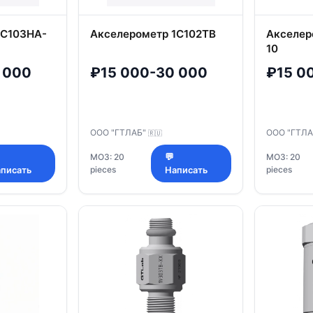
1C103HA-
Акселерометр 1C102TB
Акселер
10
 000
₽15 000-30 000
₽15 0
ООО "ГТЛАБ"
ООО "ГТЛ
🇷🇺
МОЗ: 20
💬
МОЗ: 20
pieces
pieces
писать
Написать