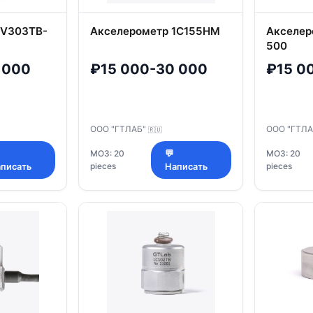
1V303TB-
Акселерометр 1C155НM
Акселер
500
 000
₽15 000-30 000
₽15 0
ООО "ГТЛАБ"
ООО "ГТЛ
🇷🇺
МОЗ: 20
💬
МОЗ: 20
pieces
pieces
писать
Написать