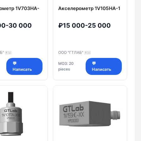
ометр 1V703HA-
Акселерометр 1V105HA-1
00-30 000
₽15 000-25 000
АБ"
ООО "ГТЛАБ"
🇷🇺
🇷🇺
💬
МОЗ: 20
💬
pieces
Написать
Написать