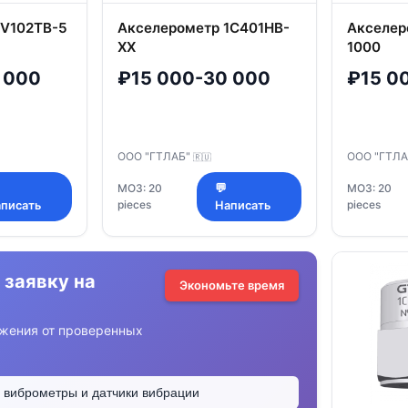
1V102TB-5
Акселерометр 1C401HB-
Акселер
XX
1000
 000
₽15 000-30 000
₽15 0
ООО "ГТЛАБ"
ООО "ГТЛ
🇷🇺
МОЗ: 20
💬
МОЗ: 20
pieces
pieces
писать
Написать
 заявку на
Экономьте время
жения от проверенных