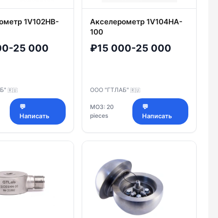
ометр 1V102HB-
Акселерометр 1V104HA-
100
00-25 000
₽15 000-25 000
АБ"
ООО "ГТЛАБ"
🇷🇺
🇷🇺
💬
МОЗ: 20
💬
pieces
Написать
Написать