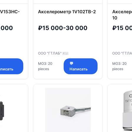
1V153HC-
Акселерометр 1V102TB-2
Акселер
10
 000
₽15 000-30 000
₽15 0
ООО "ГТЛАБ"
ООО "ГТЛ
🇷🇺
МОЗ: 20
💬
МОЗ: 20
pieces
pieces
писать
Написать