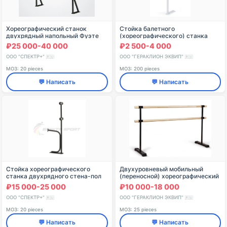
Хореографический станок
Стойка балетного
двухрядный напольный Фуэте
(хореографического) станка
Блэк
двухуровневого (Белый) Модель
₽25 000-40 000
₽2 500-4 000
№4
ООО "СПЕКТР+"
ООО "ГЕРАКЛИОН ЭКВИП"
🇷🇺
🇷🇺
МОЗ: 20 pieces
МОЗ: 200 pieces
💬 Написать
💬 Написать
Стойка хореографического
Двухуровневый мобильный
станка двухрядного стена-пол
(переносной) хореографический
Батман
станок
₽15 000-25 000
₽10 000-18 000
ООО "СПЕКТР+"
ООО "ГЕРАКЛИОН ЭКВИП"
🇷🇺
🇷🇺
МОЗ: 20 pieces
МОЗ: 25 pieces
💬 Написать
💬 Написать