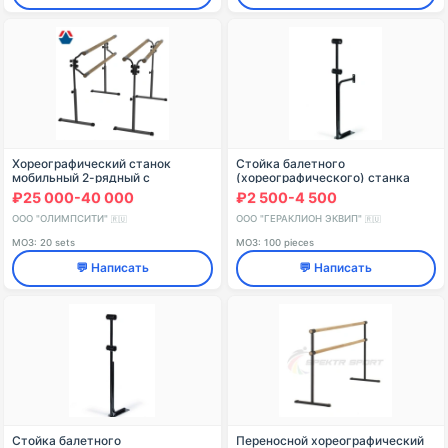
Хореографический станок
Стойка балетного
мобильный 2-рядный с
(хореографического) станка
переставным держателем
двухуровневого Модель №4
₽25 000-40 000
₽2 500-4 500
поручня (комплект)
ООО "ОЛИМПСИТИ"
ООО "ГЕРАКЛИОН ЭКВИП"
🇷🇺
🇷🇺
МОЗ: 20 sets
МОЗ: 100 pieces
💬 Написать
💬 Написать
Стойка балетного
Переносной хореографический