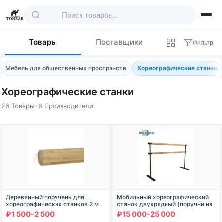
Товары
Поставщики
Фильтр
Мебель для общественных пространств
Хореографические станки
Хореографические станки
26 Товары
•
6 Производители
Товары — Хореографические станки
Деревянный поручень для
Мобильный хореографический
хореографических станков 2 м
станок двухрядный (поручни из
сосна
сосны / бука / дуба)
₽1 500-2 500
₽15 000-25 000