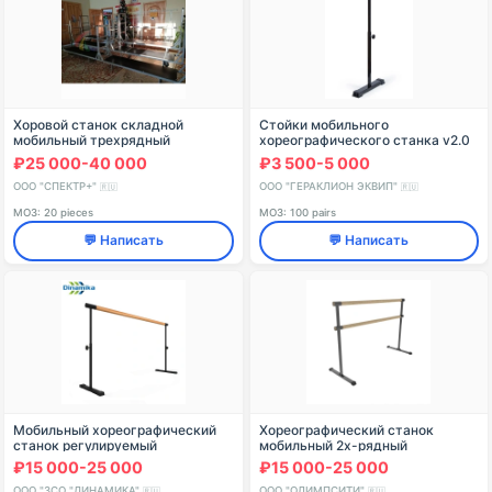
Хоровой станок складной
Стойки мобильного
мобильный трехрядный
хореографического станка v2.0
(пара)
₽25 000-40 000
₽3 500-5 000
ООО "СПЕКТР+"
ООО "ГЕРАКЛИОН ЭКВИП"
🇷🇺
🇷🇺
МОЗ: 20 pieces
МОЗ: 100 pairs
💬 Написать
💬 Написать
Мобильный хореографический
Хореографический станок
станок регулируемый
мобильный 2х-рядный
однорядный (поручни из сосны /
разборный Евро в сборе
₽15 000-25 000
₽15 000-25 000
бука / дуба)
ООО "ЗСО "ДИНАМИКА"
ООО "ОЛИМПСИТИ"
🇷🇺
🇷🇺