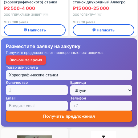
(хореографического) станка
станок двухрядный Аллегро
двухуровневого Модель №1
₽2 500-4 000
₽15 000-25 000
ООО "ГЕРАКЛИОН ЭКВИП"
ООО "СПЕКТР+"
🇷🇺
🇷🇺
МОЗ: 200 pieces
МОЗ: 20 pieces
💬 Написать
💬 Написать
Разместите заявку на закупку
Получите предложения от проверенных поставщиков
Экономьте время
Товар или услуга
Количество
Единица
Email
Телефон
Получить предложения