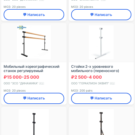
МОЗ: 20 pieces
МОЗ: 20 pieces
💬 Написать
💬 Написать
Мобильный хореографический
Стойки 2-х уровневого
станок регулируемый
мобильного (переносного)
двухрядный (поручни из сосны /
хореографического станка
₽15 000-25 000
₽2 500-4 000
бука / дуба)
«Eco» (пара) (Белый)
ООО "ЗСО "ДИНАМИКА"
ООО "ГЕРАКЛИОН ЭКВИП"
🇷🇺
🇷🇺
МОЗ: 20 pieces
МОЗ: 200 pairs
💬 Написать
💬 Написать