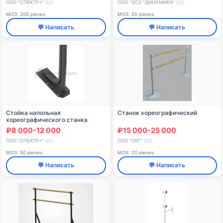
ООО "СПЕКТР+"
ООО "ЗСО "ДИНАМИКА"
🇷🇺
🇷🇺
МОЗ: 200 pieces
МОЗ: 20 pieces
💬 Написать
💬 Написать
Стойка напольная
Станок хореографический
хореографического станка
двухрядного Батман
₽8 000-12 000
₽15 000-25 000
ООО "СПЕКТР+"
ООО "СКГ"
🇷🇺
🇷🇺
МОЗ: 50 pieces
МОЗ: 20 pieces
💬 Написать
💬 Написать