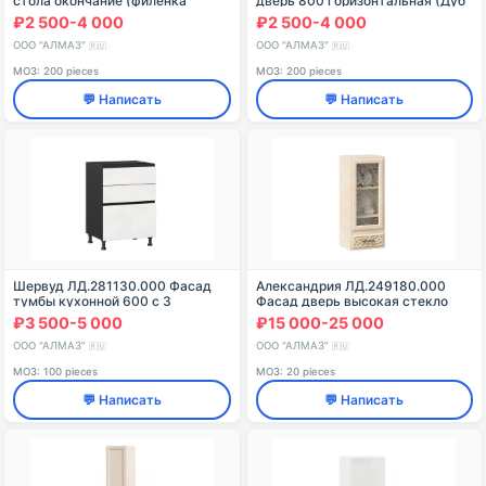
стола окончание (филенка
дверь 800 горизонтальная (Дуб
фрезерованная)
фактурный белый )
₽2 500-4 000
₽2 500-4 000
ООО "АЛМАЗ"
ООО "АЛМАЗ"
🇷🇺
🇷🇺
МОЗ: 200 pieces
МОЗ: 200 pieces
💬 Написать
💬 Написать
Шервуд ЛД.281130.000 Фасад
Александрия ЛД.249180.000
тумбы кухонной 600 с 3
Фасад дверь высокая стекло
ящиками ЛЮКС (4) (Белый
400 (Кожа Ленто)
₽3 500-5 000
₽15 000-25 000
глянец/Чёрный )
ООО "АЛМАЗ"
ООО "АЛМАЗ"
🇷🇺
🇷🇺
МОЗ: 100 pieces
МОЗ: 20 pieces
💬 Написать
💬 Написать