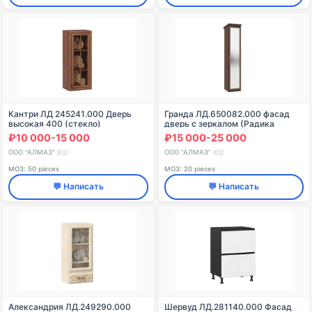
Кантри ЛД 245241.000 Дверь
Гранда ЛД.650082.000 фасад
высокая 400 (стекло)
дверь с зеркалом (Радика
Нефертари )
₽10 000-15 000
₽15 000-25 000
ООО "АЛМАЗ"
ООО "АЛМАЗ"
🇷🇺
🇷🇺
МОЗ: 50 pieces
МОЗ: 20 pieces
💬 Написать
💬 Написать
Александрия ЛД.249290.000
Шервуд ЛД.281140.000 Фасад