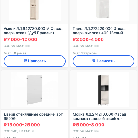
Амели ЛД.642730.000 М Фасад
Герда ЛД.272420.000 Фасад
дверь левая (Дуб Прованс)
дверь высокая 400 (Белый
глянец )
₽7 000-12 000
₽2 500-4 500
ООО "АЛМАЗ"
ООО "АЛМАЗ"
🇷🇺
🇷🇺
МОЗ: 50 pieces
МОЗ: 100 pieces
💬 Написать
💬 Написать
Двери стеклянные средние, арт.
Мокка ЛД.274210.000 Фасад
9520G
комплект дверей шкаф для
посуды 600 без духовки
₽15 000-25 000
₽5 000-8 000
(Кашмир )
ООО "МОДЕР ОМ"
ООО "АЛМАЗ"
🇷🇺
🇷🇺