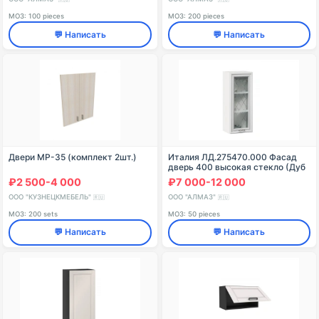
МОЗ: 100 pieces
МОЗ: 200 pieces
💬 Написать
💬 Написать
Двери МР-35 (комплект 2шт.)
Италия ЛД.275470.000 Фасад
дверь 400 высокая стекло (Дуб
светлый )
₽2 500-4 000
₽7 000-12 000
ООО "КУЗНЕЦКМЕБЕЛЬ"
ООО "АЛМАЗ"
🇷🇺
🇷🇺
МОЗ: 200 sets
МОЗ: 50 pieces
💬 Написать
💬 Написать