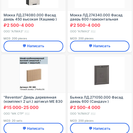
Мокка ЛД.274080.000 Фасад
Мокка ЛД.274340.000 Фасад
дверь 450 высокая (Кашмир )
дверь 600 горизонтальная
(Кашмир )
₽2 500-4 000
₽2 500-4 000
ООО "АЛМАЗ"
ООО "АЛМАЗ"
🇷🇺
🇷🇺
МОЗ: 200 pieces
МОЗ: 200 pieces
💬 Написать
💬 Написать
"Reventon" Дверь деревянная
Бьянка ЛД.271050.000 Фасад
(комплект 2 шт.) артикул МЕ 830
дверь 600 (Сандаун )
₽15 000-25 000
₽2 500-4 000
ООО "МК СТР"
ООО "АЛМАЗ"
🇷🇺
🇷🇺
МОЗ: 20 sets
МОЗ: 200 pieces
💬 Написать
💬 Написать