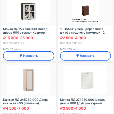
Мокка ЛД.274740.000 Фасад
"COSMO" Дверь деревянная
дверь 600 стекло (Кашмир )
шкафа среднего (комплект 2
шт.) артикул КС 831
₽15 000-25 000
₽2 500-4 000
ООО "АЛМАЗ"
ООО "МК СТР"
🇷🇺
🇷🇺
МОЗ: 20 pieces
МОЗ: 200 sets
💬 Написать
💬 Написать
Кантри ЛД 245230.000 Дверь
Мокка ЛД.274050.000 Фасад
высокая 400 (филенка)
дверь 600 (Дуб фактурный
белый )
₽4 500-7 000
₽2 500-4 000
ООО "АЛМАЗ"
ООО "АЛМАЗ"
🇷🇺
🇷🇺