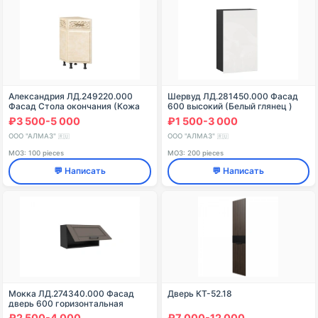
Александрия ЛД.249220.000
Шервуд ЛД.281450.000 Фасад
Фасад Стола окончания (Кожа
600 высокий (Белый глянец )
Ленто)
₽3 500-5 000
₽1 500-3 000
ООО "АЛМАЗ"
ООО "АЛМАЗ"
🇷🇺
🇷🇺
МОЗ: 100 pieces
МОЗ: 200 pieces
💬 Написать
💬 Написать
Мокка ЛД.274340.000 Фасад
Дверь КТ-52.18
дверь 600 горизонтальная
(Сандаун )
₽2 500-4 000
₽7 000-12 000