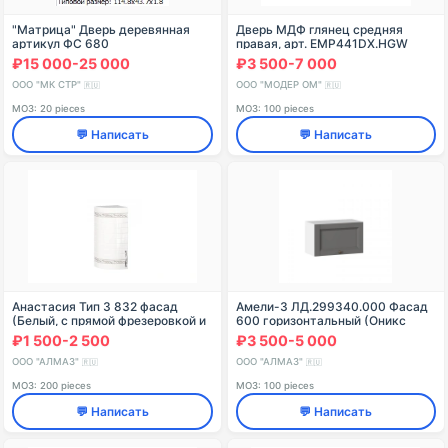
"Матрица" Дверь деревянная
Дверь МДФ глянец средняя
артикул ФС 680
правая, арт. EMP441DX.HGW
₽15 000-25 000
₽3 500-7 000
ООО "МК СТР"
ООО "МОДЕР ОМ"
🇷🇺
🇷🇺
МОЗ: 20 pieces
МОЗ: 100 pieces
💬 Написать
💬 Написать
Анастасия Тип 3 832 фасад
Амели-3 ЛД.299340.000 Фасад
(Белый, с прямой фрезеровкой и
600 горизонтальный (Оникс
рисунком, ручка в комплекте )
Серый)
₽1 500-2 500
₽3 500-5 000
ООО "АЛМАЗ"
ООО "АЛМАЗ"
🇷🇺
🇷🇺
МОЗ: 200 pieces
МОЗ: 100 pieces
💬 Написать
💬 Написать