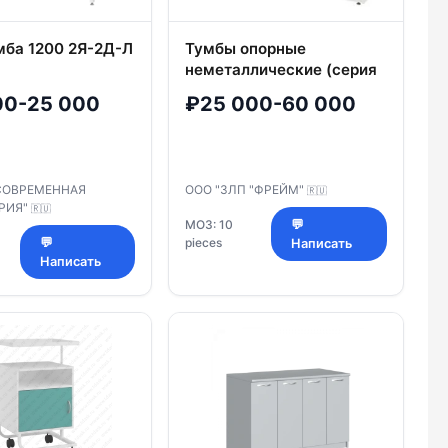
мба 1200 2Я-2Д-Л
Тумбы опорные
неметаллические (серия
ЛАБ-М)
00-25 000
₽25 000-60 000
"СОВРЕМЕННАЯ
ООО "ЗЛП "ФРЕЙМ"
🇷🇺
РИЯ"
🇷🇺
МОЗ: 10
💬
💬
pieces
Написать
Написать