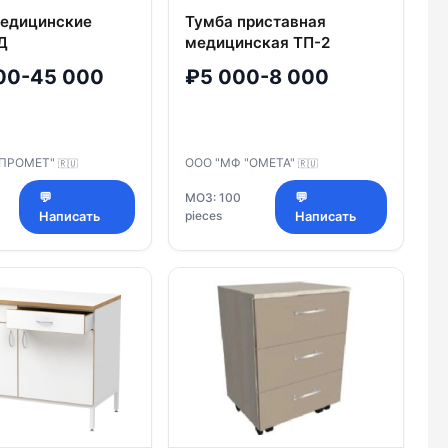
едицинские
Тумба приставная
Д
медицинская ТП-2
00-45 000
₽5 000-8 000
 ПРОМЕТ"
ООО "МФ "ОМЕТА"
🇷🇺
🇷🇺
💬
МОЗ: 100
💬
pieces
Написать
Написать