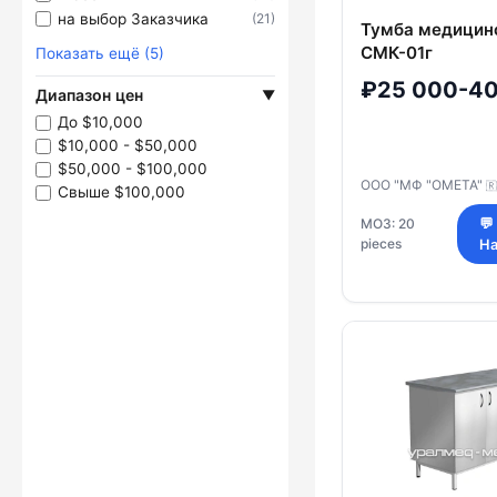
на выбор Заказчика
(21)
Тумба медицин
СМК-01г
Показать ещё (5)
₽25 000-40
Диапазон цен
▼
До $10,000
$10,000 - $50,000
$50,000 - $100,000
ООО "МФ "ОМЕТА"
🇷
Свыше $100,000
МОЗ: 20
💬
pieces
На