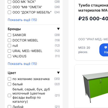
ООО МК "АСК"
(28)
Тумба стациона
ООО "МФ "ОМЕТА"
(26)
материалов МА
ООО "ДОКТОР МЕБЕЛЬ"
(24)
₽25 000-40
Показать ещё (15)
Бренды
▼
SANKOR
(29)
ООО "УРАЛ МЕД.-М
DOCTOR MEBEL
(19)
null
(12)
МОЗ: 20
💬
URAL MED.-MEBEL
(12)
pieces
На
VALIDUS
(11)
Показать ещё (15)
Цвет
▼
по желанию заказчика
(35)
белый
(22)
белый, серый, бук, дуб
молочный (цветные
(21)
фасады выбор по
каталогу)
Любой
(21)