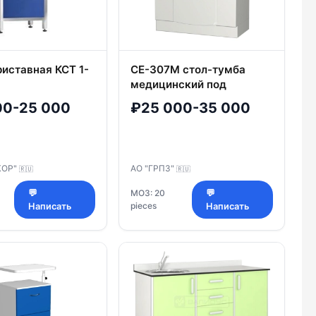
риставная КСТ 1-
СЕ-307М стол-тумба
медицинский под
раковину и
00-25 000
₽25 000-35 000
мусоросборник прямого
исполнения
КОР"
АО "ГРПЗ"
🇷🇺
🇷🇺
💬
МОЗ: 20
💬
pieces
Написать
Написать