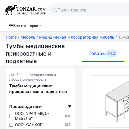
Все категории
Home
/
Мебель
/
Медицинская и лабораторная мебель
/ Тумб
Тумбы медицинские
прикроватные и
Товары
412
подкатные
/
Мебель
›
Медицинская и
Товары — Ту
лабораторная мебель
›
Тумбы медицинские
прикроватные и подкатные
Производители
▼
ООО "УРАЛ МЕД.-
(60)
МЕБЕЛЬ"
ООО "САНКОР"
(36)