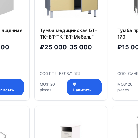
я ящичная
Тумба медицинская БТ-
Тумба п
ТК+БТ-ТК "БТ-Мебель"
17Э
000
₽25 000-35 000
₽15 0
ООО ПТК "БЕЛВА"
ООО "САН

🇷🇺
МОЗ: 20
💬
МОЗ: 20
pieces
pieces
писать
Написать