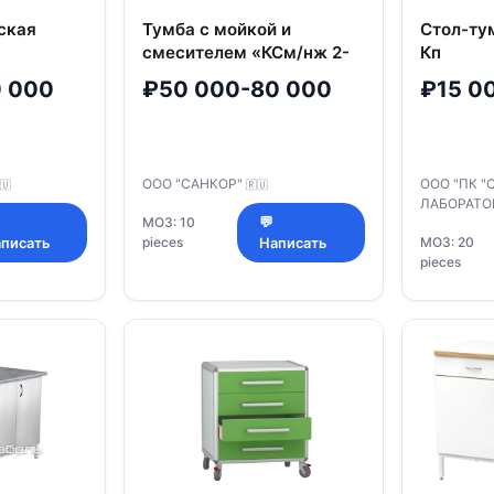
ская
Тумба с мойкой и
Стол-ту
смесителем «КСм/нж 2-
Кп
01.1 м-8/с»
 000
₽50 000-80 000
₽15 0
ООО "САНКОР"
ООО "ПК 
🇺
🇷🇺
ЛАБОРАТО
МОЗ: 10
💬
pieces
МОЗ: 20
писать
Написать
pieces