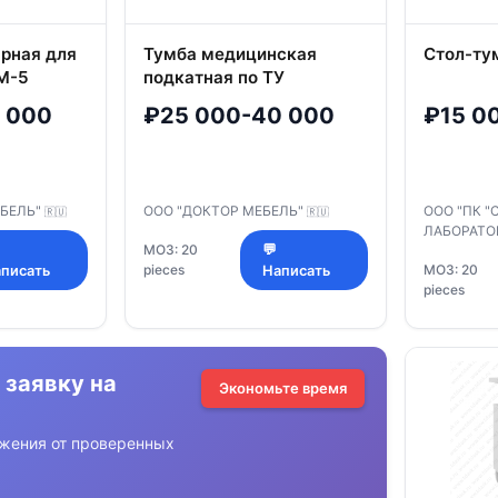
рная для
Тумба медицинская
Стол-ту
М-5
подкатная по ТУ
32.50.30-008-69573749-
 000
₽25 000-40 000
₽15 0
2021, артикул ДМ-1-107-
08.К2.Ф1
ЕБЕЛЬ"
ООО "ДОКТОР МЕБЕЛЬ"
ООО "ПК 
🇷🇺
🇷🇺
ЛАБОРАТО
МОЗ: 20
💬
pieces
МОЗ: 20
писать
Написать
pieces
 заявку на
Экономьте время
жения от проверенных