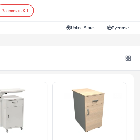
Запросить КП
🌍
United States
Русский
тные