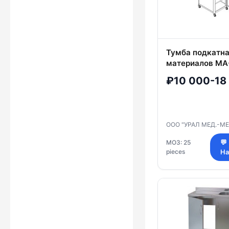
Тумба подкатна
материалов МА
₽10 000-18
ООО "УРАЛ МЕД.-М
МОЗ: 25
💬
pieces
На