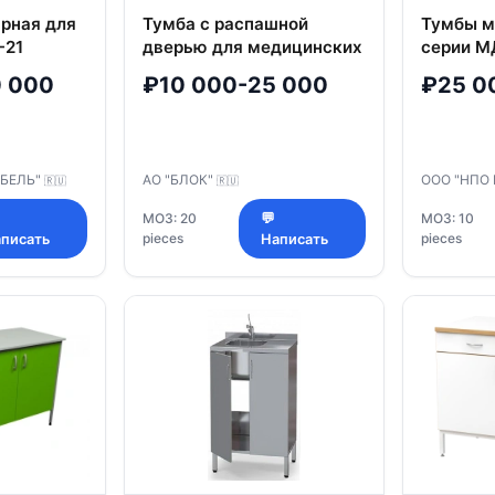
рная для
Тумба с распашной
Тумбы м
-21
дверью для медицинских
серии М
учреждений
 000
₽10 000-25 000
₽25 0
ЕБЕЛЬ"
АО "БЛОК"
ООО "НПО
🇷🇺
🇷🇺
МОЗ: 20
💬
МОЗ: 10
pieces
pieces
писать
Написать