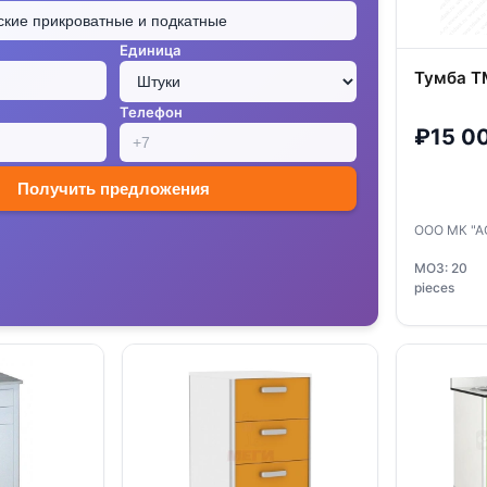
Единица
Тумба ТМ
Телефон
₽15 0
Получить предложения
ООО МК "А
МОЗ: 20
pieces