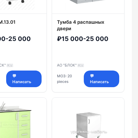
.13.01
Тумба 4 распашных
двери
00-25 000
₽15 000-25 000
СК"
АО "БЛОК"
🇷🇺
🇷🇺
💬
МОЗ: 20
💬
pieces
Написать
Написать