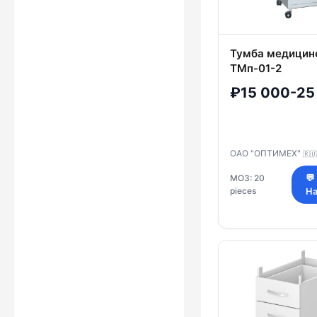
Тумба медицин
ТМп-01-2
₽15 000-25
ОАО "ОПТИМЕХ"
🇷🇺
МОЗ: 20
💬
pieces
На