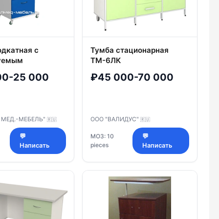
одкатная с
Тумба стационарная
уемым
ТМ-6ЛК
ицей ТПМ-3/1
00-25 000
₽45 000-70 000
 МЕД.-МЕБЕЛЬ"
ООО "ВАЛИДУС"
🇷🇺
🇷🇺
💬
МОЗ: 10
💬
pieces
Написать
Написать