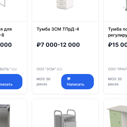
я для
Тумба ЗСМ ТПрД-4
Тумба п
-8
регулир
столешн
 000
₽7 000-12 000
₽15 0
ЕБЕЛЬ"
ООО "ЗСМ"
ООО "УРАЛ
🇷🇺
🇷🇺
МОЗ: 50
💬
МОЗ: 20
pieces
pieces
писать
Написать