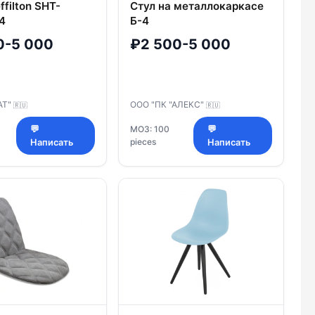
ffilton SHT-
Стул на металлокаркасе
4
Б-4
0-5 000
₽2 500-5 000
АТ"
ООО "ПК "АЛЕКС"
🇷🇺
🇷🇺
💬
МОЗ: 100
💬
pieces
Написать
Написать