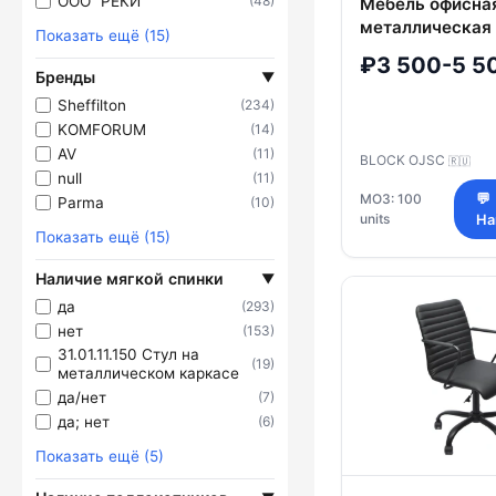
ООО "РЕКИ"
(48)
Мебель офисна
металлическая
Показать ещё (15)
₽3 500-5 5
Бренды
▼
Sheffilton
(234)
KOMFORUM
(14)
AV
(11)
BLOCK OJSC
🇷🇺
null
(11)
МОЗ: 100
💬
Parma
(10)
units
На
Показать ещё (15)
Наличие мягкой спинки
▼
да
(293)
нет
(153)
31.01.11.150 Стул на
(19)
металлическом каркасе
да/нет
(7)
да; нет
(6)
Показать ещё (5)