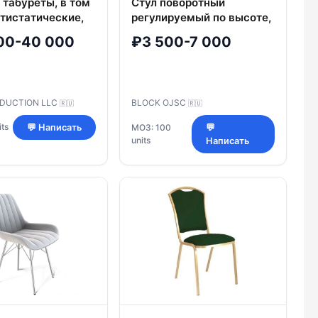
 табуреты, в том
Стул поворотный
нтистатические,
регулируемый по высоте,
Smart кресло ESD,
СПРПВ
00-40 000
₽3 500-7 000
лабораторное
ODUCTION LLC
BLOCK OJSC
🇷🇺
🇷🇺
ts
💬 Написать
МОЗ: 100
💬
units
Написать