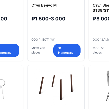
Стул Венус М
Стул She
ST38/S1
000
₽1 500-3 000
₽8 00
ООО "ФЕСТ"
ООО "ЭЛМ
🇷🇺
МОЗ: 200
💬
МОЗ: 50
pieces
pieces
писать
Написать