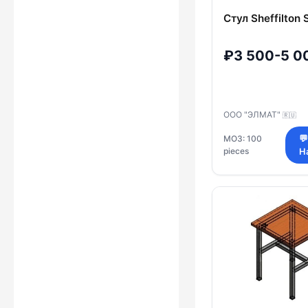
Стул Sheffilton
₽3 500-5 0
ООО "ЭЛМАТ"
🇷🇺
МОЗ: 100
💬
pieces
Н