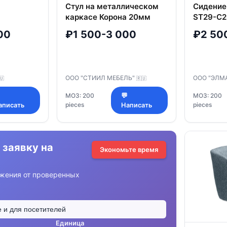
Стул на металлическом
Сидение 
каркасе Корона 20мм
ST29-С2
Симпол
00
₽1 500-3 000
₽2 50
ООО "СТИИЛ МЕБЕЛЬ"
ООО "ЭЛМ
🇺
🇷🇺

МОЗ: 200
💬
МОЗ: 200
pieces
pieces
аписать
Написать
 заявку на
Экономьте время
жения от проверенных
Единица