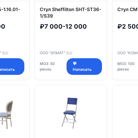
1.16.01-
Стул Sheffilton SHT-ST36-
Стул СМ
1/S39
00
₽7 000-12 000
₽2 50
"
ООО "ЭЛМАТ"
ООО "КОМ
🇷🇺
🇷🇺

МОЗ: 50
💬
МОЗ: 100
pieces
pieces
аписать
Написать