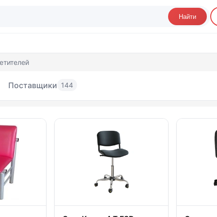
Найти
етителей
Поставщики
144
улья офисные и для посетителей