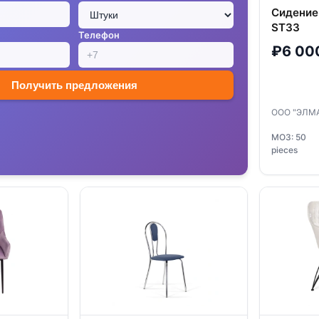
Сидение 
ST33
Телефон
₽6 00
Получить предложения
ООО "ЭЛМ
МОЗ: 50
pieces