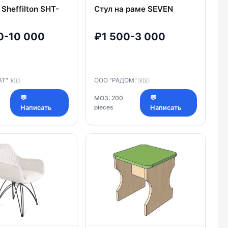
Sheffilton SHT-
Стул на раме SEVEN
0-10 000
₽1 500-3 000
АТ"
ООО "РАДОМ"
🇷🇺
🇷🇺
💬
МОЗ: 200
💬
pieces
Написать
Написать