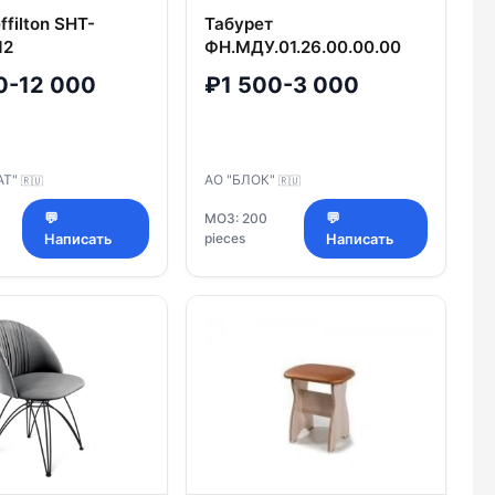
ffilton SHT-
Табурет
12
ФН.МДУ.01.26.00.00.00
0-12 000
₽1 500-3 000
АТ"
АО "БЛОК"
🇷🇺
🇷🇺
💬
МОЗ: 200
💬
pieces
Написать
Написать