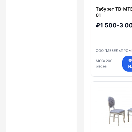
Табурет ТВ-МТБ-
01
₽1 500-3 0
ООО "МЕБЕЛЬПРОМ
МОЗ: 200

pieces
Н