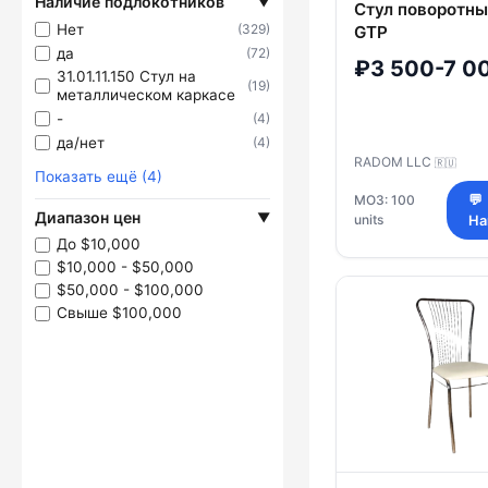
Наличие подлокотников
▼
Стул поворотн
Нет
(329)
GTP
да
(72)
₽3 500-7 0
31.01.11.150 Стул на
(19)
металлическом каркасе
-
(4)
да/нет
(4)
RADOM LLC
🇷🇺
Показать ещё (4)
МОЗ: 100
💬
Диапазон цен
▼
units
На
До $10,000
$10,000 - $50,000
$50,000 - $100,000
Свыше $100,000