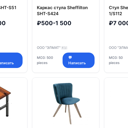
 SHT-S51
Каркас стула Sheffilton
Стул She
SHT-S424
1/S112
00
₽500-1 500
₽7 00
ООО "ЭЛМАТ"
ООО "ЭЛМ
🇷🇺
МОЗ: 500
💬
МОЗ: 50
pieces
pieces
аписать
Написать