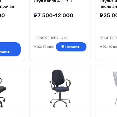
я
Стул Каппа 4 T ESD
Стулья и
 прочая
числе а
Viking: 
00
₽7 500-12 000
₽25 0
кресло 
JASNO GRUPP LLC
DIPOL-PR
🇷🇺
МОЗ: 50 units
МОЗ: 20 uni
💬 Написать
писать