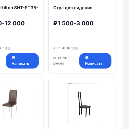
ffilton SHT-ST35-
Стул для сидения
0-12 000
₽1 500-3 000
АТ"
АО "БЛОК"
🇷🇺
🇷🇺
💬
МОЗ: 200
💬
pieces
Написать
Написать