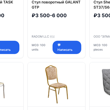
ый TASK
Стул поворотный GALANT
Стул She
GTP
ST37/S6
00
₽3 500-6 000
₽3 50
RADOM LLC
ООО "ЭЛМ
🇷🇺
МОЗ: 100
💬
МОЗ: 100
units
pieces
писать
Написать