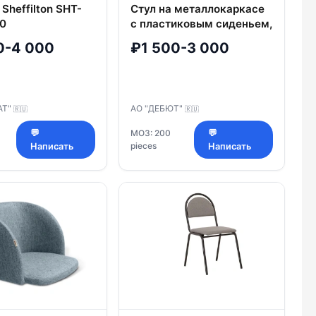
Sheffilton SHT-
Стул на металлокаркасе
0
с пластиковым сиденьем,
модель СП18
0-4 000
₽1 500-3 000
АТ"
АО "ДЕБЮТ"
🇷🇺
🇷🇺
💬
МОЗ: 200
💬
pieces
Написать
Написать