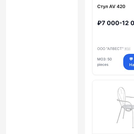
Стул AV 420
₽7 000-12 
ООО "АЛВЕСТ"
🇷🇺
МОЗ: 50
💬
pieces
На