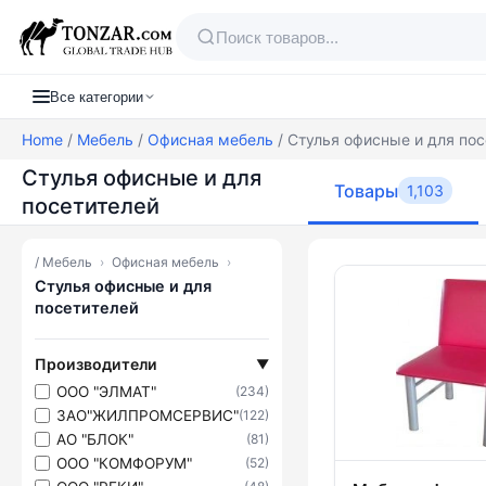
Все категории
Home
/
Мебель
/
Офисная мебель
/ Стулья офисные и для пос
Стулья офисные и для
Товары
1,103
посетителей
/
Мебель
›
Офисная мебель
›
Товары — Ст
Стулья офисные и для
посетителей
Производители
▼
ООО "ЭЛМАТ"
(234)
ЗАО"ЖИЛПРОМСЕРВИС"
(122)
АО "БЛОК"
(81)
ООО "КОМФОРУМ"
(52)