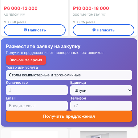
₽6 000-12 000
₽10 000-18 000
АО "БЛОК"
ООО "МФ "ОМЕТА"
🇷🇺
🇷🇺
МОЗ: 50 pieces
МОЗ: 25 pieces
💬 Написать
💬 Написать
Разместите заявку на закупку
Получите предложения от проверенных поставщиков
Экономьте время
Товар или услуга
Количество
Единица
Email
Телефон
Получить предложения