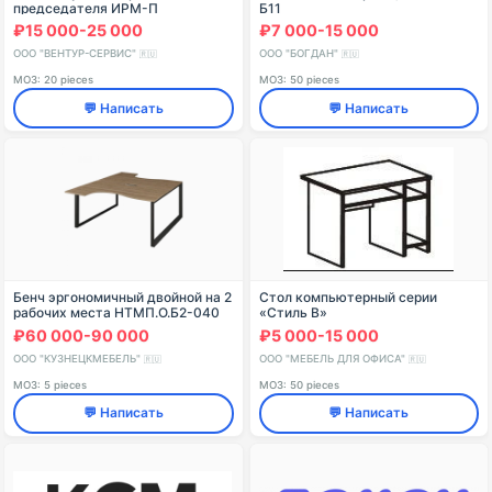
председателя ИРМ-П
Б11
ВАБМ.465287.002-01
₽15 000-25 000
₽7 000-15 000
ООО "ВЕНТУР-СЕРВИС"
ООО "БОГДАН"
🇷🇺
🇷🇺
МОЗ: 20 pieces
МОЗ: 50 pieces
💬 Написать
💬 Написать
Бенч эргономичный двойной на 2
Стол компьютерный серии
рабочих места НТМП.О.Б2-040
«Стиль В»
₽60 000-90 000
₽5 000-15 000
ООО "КУЗНЕЦКМЕБЕЛЬ"
ООО "МЕБЕЛЬ ДЛЯ ОФИСА"
🇷🇺
🇷🇺
МОЗ: 5 pieces
МОЗ: 50 pieces
💬 Написать
💬 Написать