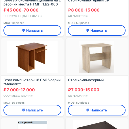
Бенч эргономичный двойной на 2
Стол компьютерный СК
рабочих места НТМП.П.Б2-060
₽45 000-70 000
₽8 000-15 000
ООО "КУЗНЕЦКМЕБЕЛЬ"
АО "БЛОК"
🇷🇺
🇷🇺
МОЗ: 10 pieces
МОЗ: 50 pieces
💬 Написать
💬 Написать
Стол компьютерный СМ15 серии
Стол компьютерный
"Монолит"
₽7 000-12 000
₽7 000-15 000
ООО "МЕБЕЛЬ40"
АО "БЛОК"
🇷🇺
🇷🇺
МОЗ: 50 pieces
МОЗ: 50 pieces
💬 Написать
💬 Написать