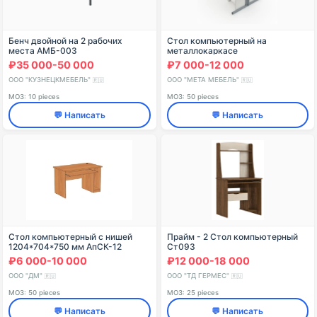
Бенч двойной на 2 рабочих
Стол компьютерный на
места АМБ-003
металлокаркасе
₽35 000-50 000
₽7 000-12 000
ООО "КУЗНЕЦКМЕБЕЛЬ"
ООО "МЕТА МЕБЕЛЬ"
🇷🇺
🇷🇺
МОЗ: 10 pieces
МОЗ: 50 pieces
💬 Написать
💬 Написать
Стол компьютерный с нишей
Прайм - 2 Стол компьютерный
1204*704*750 мм АпСК-12
Ст093
₽6 000-10 000
₽12 000-18 000
ООО "ДМ"
ООО "ТД ГЕРМЕС"
🇷🇺
🇷🇺
МОЗ: 50 pieces
МОЗ: 25 pieces
💬 Написать
💬 Написать