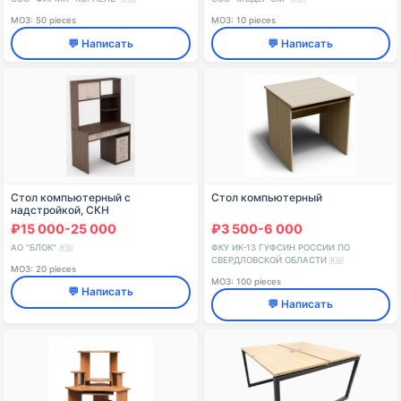
МОЗ: 50 pieces
МОЗ: 10 pieces
💬 Написать
💬 Написать
Стол компьютерный с
Стол компьютерный
надстройкой, СКН
₽15 000-25 000
₽3 500-6 000
АО "БЛОК"
ФКУ ИК-13 ГУФСИН РОССИИ ПО
🇷🇺
СВЕРДЛОВСКОЙ ОБЛАСТИ
🇷🇺
МОЗ: 20 pieces
МОЗ: 100 pieces
💬 Написать
💬 Написать