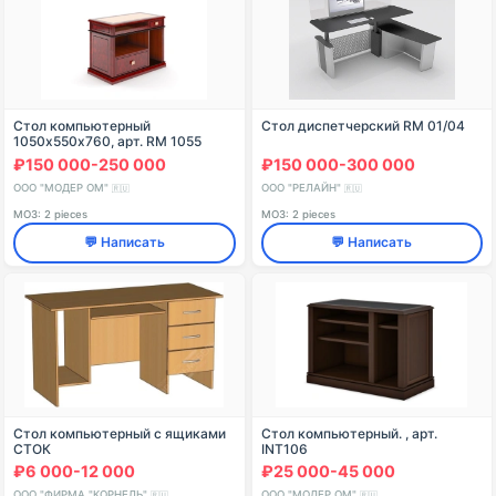
Стол компьютерный
Стол диспетчерский RМ 01/04
1050х550х760, арт. RM 1055
₽150 000-250 000
₽150 000-300 000
ООО "МОДЕР ОМ"
ООО "РЕЛАЙН"
🇷🇺
🇷🇺
МОЗ: 2 pieces
МОЗ: 2 pieces
💬 Написать
💬 Написать
Стол компьютерный с ящиками
Стол компьютерный. , арт.
СТОК
INT106
₽6 000-12 000
₽25 000-45 000
ООО "ФИРМА "КОРНЕЛЬ"
ООО "МОДЕР ОМ"
🇷🇺
🇷🇺