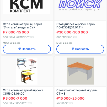
Стол компьютерный, серия
Стол диспетчерский серии
"Учитель", модель СтК
ПОИСК-Е(31.01.11)
₽7 000-15 000
₽30 000-300 000
ООО "КСМ-КОМПЛЕКТ"
ООО "ПОИСК"
🇷🇺
🇷🇺
МОЗ: 50 pieces
МОЗ: 2 pieces
💬 Написать
💬 Написать
Стол компьютерный проект
Стол компьютерный модель
СИ56.08.06.00
СТК-8
₽3 000-7 000
₽15 000-25 000
ООО " ПФ " ПОЛЛЕТ "
АО "БЛОК"
🇷🇺
🇷🇺