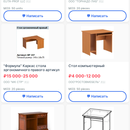
ELITA-PROF LLC
ООО "ТОРНАДО ЛАБ"
🇷🇺
🇷🇺
МОЗ: 50 units
МОЗ: 20 pieces
💬 Написать
💬 Написать
"Формула" Каркас стола
Стол компьютерный
эргономичного правого артикул
ФР 510
₽15 000-25 000
₽4 000-12 000
ООО "МК СТР"
ООО"РОСТОВМЕБЕЛЬ"
🇷🇺
🇷🇺
МОЗ: 20 pieces
МОЗ: 50 pieces
💬 Написать
💬 Написать