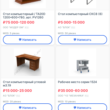
Стол компьютерный / TA20D
Стол компьютерный СКС8 (6)
1200*600*780, арт. PV1260
₽75 000-120 000
₽5 000-15 000
ООО "МОДЕР ОМ"
АО "БЛОК"
🇷🇺
🇷🇺
МОЗ: 5 pieces
МОЗ: 50 pieces
💬 Написать
💬 Написать
Стол компьютерный угловой
Рабочее место серии 1524
м3.19
₽15 000-25 000
₽35 000-60 000
АО "БЛОК"
ООО "ЧЗ "МЕХАНИКА"
🇷🇺
🇷🇺
МОЗ: 20 pieces
МОЗ: 10 pieces
💬 Написать
💬 Написать