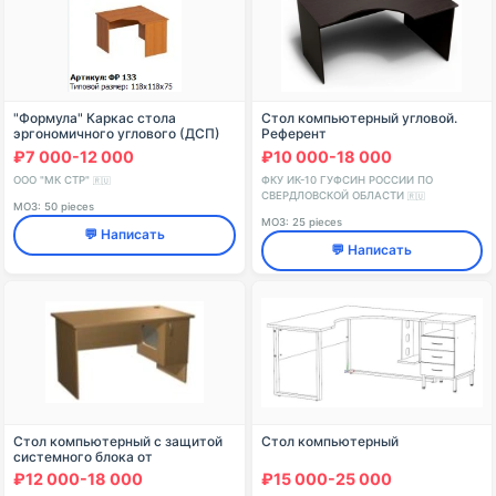
"Формула" Каркас стола
Стол компьютерный угловой.
эргономичного углового (ДСП)
Референт
артикул ФР 427
₽7 000-12 000
₽10 000-18 000
ООО "МК СТР"
ФКУ ИК-10 ГУФСИН РОССИИ ПО
🇷🇺
СВЕРДЛОВСКОЙ ОБЛАСТИ
🇷🇺
МОЗ: 50 pieces
МОЗ: 25 pieces
💬 Написать
💬 Написать
Стол компьютерный с защитой
Стол компьютерный
системного блока от
несанкционированного доступа
₽12 000-18 000
₽15 000-25 000
1200х680х750 мм