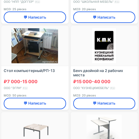
ООО "НПП "ДОГГЕР"
ООО "ШКОЛЬНАЯ МЕБЕЛЬ"
🇷🇺
🇷🇺
МОЗ: 25 pieces
МОЗ: 20 pieces
💬 Написать
💬 Написать
Стол компьютерный/РП-13
Бенч двойной на 2 рабочих
места
₽7 000-15 000
₽15 000-40 000
ООО "ЭГРИ"
ООО "КУЗНЕЦКМЕБЕЛЬ"
🇷🇺
🇷🇺
МОЗ: 50 pieces
МОЗ: 20 pieces
💬 Написать
💬 Написать