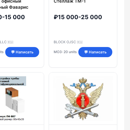
 офисный
Стеллаж ТМ-1
ный Фаварис
 39296
0-15 000
₽15 000-25 000
 LLC
BLOCK OJSC
🇷🇺
🇷🇺
ts
МОЗ: 20 units
💬 Написать
💬 Написать