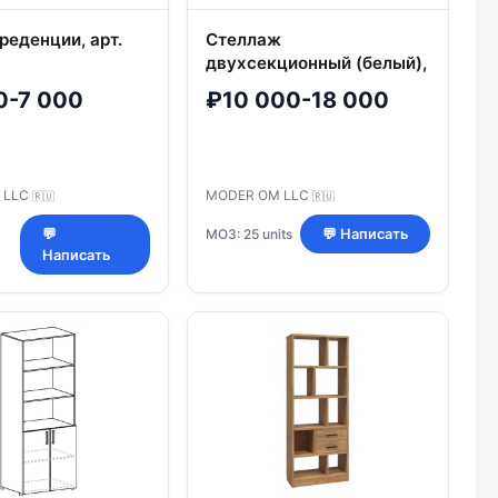
реденции, арт.
Стеллаж
двухсекционный (белый),
арт. EMP432.H
0-7 000
₽10 000-18 000
 LLC
MODER OM LLC
🇷🇺
🇷🇺
МОЗ: 25 units
💬
💬 Написать
Написать