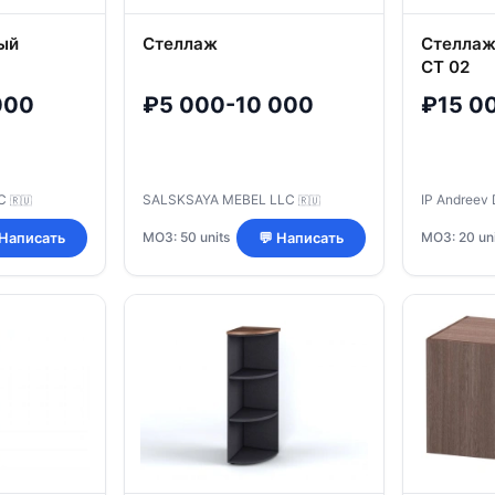
ый
Стеллаж
Стеллаж
СТ 02
000
₽5 000-10 000
₽15 0
LC
SALSKSAYA MEBEL LLC
IP Andreev 
🇷🇺
🇷🇺
МОЗ: 50 units
МОЗ: 20 uni
 Написать
💬 Написать