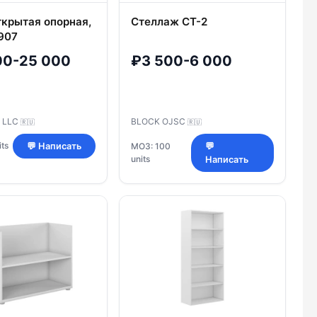
ткрытая опорная,
Стеллаж СТ-2
907
00-25 000
₽3 500-6 000
 LLC
BLOCK OJSC
🇷🇺
🇷🇺
ts
💬 Написать
МОЗ: 100
💬
units
Написать