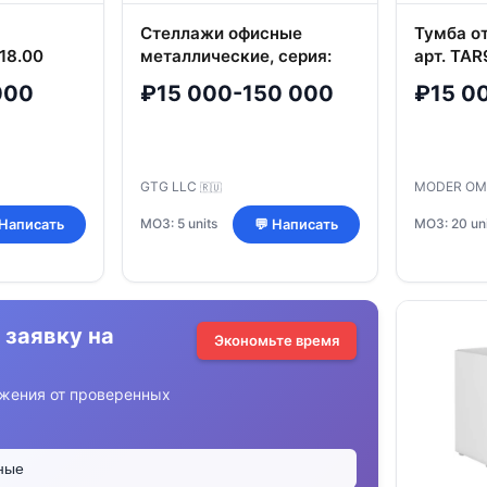
Стеллажи офисные
Тумба о
.18.00
металлические, серия:
арт. TAR
31.01.11.130
000
₽15 000-150 000
₽15 0
GTG LLC
MODER OM
🇷🇺
МОЗ: 5 units
МОЗ: 20 uni
 Написать
💬 Написать
 заявку на
Экономьте время
жения от проверенных