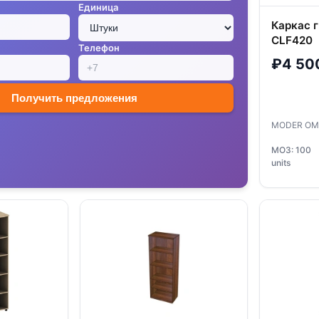
Единица
Каркас г
CLF420
Телефон
₽4 50
Получить предложения
MODER OM
МОЗ: 100
units