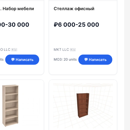
. Набор мебели
Стеллаж офисный
00-30 000
₽6 000-25 000
RO LLC
MKT LLC
🇷🇺
🇷🇺
ts
МОЗ: 20 units
💬 Написать
💬 Написать