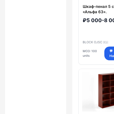
Шкаф-пенал 5 
«Альфа 63».
₽5 000-8 0
BLOCK OJSC
🇷🇺
МОЗ: 100
💬
units
На