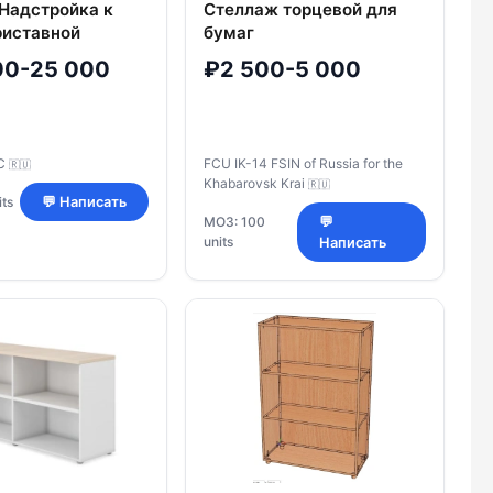
 Надстройка к
Стеллаж торцевой для
риставной
бумаг
нкциональной
00-25 000
₽2 500-5 000
 ПФ 887
LC
FCU IK-14 FSIN of Russia for the
🇷🇺
Khabarovsk Krai
🇷🇺
ts
💬 Написать
МОЗ: 100
💬
units
Написать