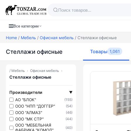
Все категории
Home
/
Мебель
/
Офисная мебель
/ Стеллажи офисные
Стеллажи офисные
Товары
1,061
/
Мебель
›
Офисная мебель
›
Товары — С
Стеллажи офисные
Производители
▼
АО "БЛОК"
(155)
ООО "НПП "ДОГГЕР"
(54)
ООО "АЛМАЗ"
(46)
ООО "МК СТР"
(44)
ООО "МЕБЕЛЬНАЯ
(40)
ФАБРИКА "КОМОД"