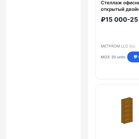
Стеллаж офисн
открытый двой
ФМЛ16
₽15 000-25
METPROM LLC
🇷🇺
МОЗ: 20 units
💬