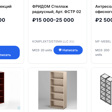
секций
ФРИДОМ Стеллаж
Антресо
радиусный, Арт. ФСТР 02
офисног
Стандар
00
₽15 000-25 000
₽2 50
KOMPLEKTSISTEMA LLC
MF-MEBEL
🇷🇺
МОЗ: 20 units
💬 Написать
МОЗ: 200
units
писать