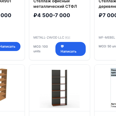
TAR901
Стеллаж офисный
Стеллаж
металлический СТФЛ
деревян
Стеллаж 1064-2.0
артикул
 000
₽4 500-7 000
₽7 00
METALL-ZAVOD LLC
MF-MEBEL
🇷🇺
МОЗ: 50 uni
 Написать
МОЗ: 100
💬
units
Написать