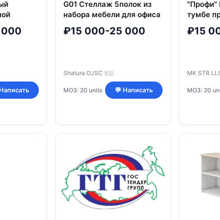
ый
G01 Стеллаж 5полок из
"Профи"
ной
набора мебели для офиса
тумбе п
''Стратегия", выпускается
многофу
 000
₽15 000-25 000
₽15 0
в 2-х текстурах:
артикул
Н.Милано и Серая
Shatura OJSC
MK STR L
🇷🇺
МОЗ: 20 units
МОЗ: 20 uni
 Написать
💬 Написать