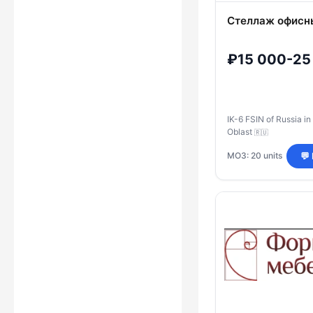
Стеллаж офисн
₽15 000-25
IK-6 FSIN of Russia i
Oblast
🇷🇺
МОЗ: 20 units
💬