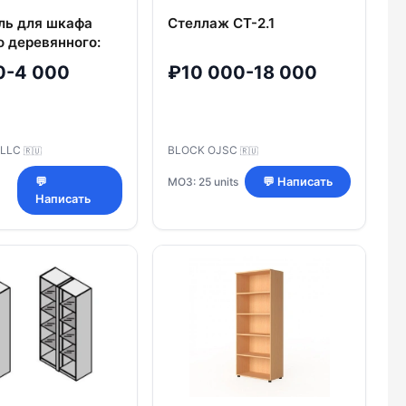
ль для шкафа
Стеллаж СТ-2.1
о деревянного:
т артикул 30488
0-4 000
₽10 000-18 000
 LLC
BLOCK OJSC
🇷🇺
🇷🇺
МОЗ: 25 units
💬
💬 Написать
Написать