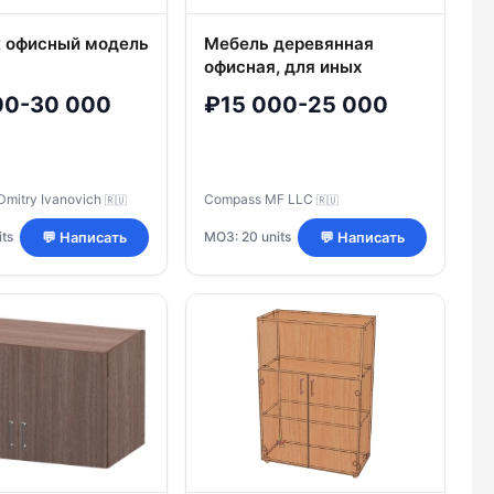
 офисный модель
Мебель деревянная
офисная, для иных
общественных
00-30 000
₽15 000-25 000
помещений: Стеллаж
комбинированный
Dmitry Ivanovich
Compass MF LLC
🇷🇺
🇷🇺
ts
МОЗ: 20 units
💬 Написать
💬 Написать