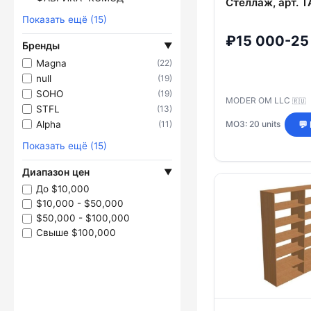
Стеллаж, арт. 
Показать ещё (15)
₽15 000-25
Бренды
▼
Magna
(22)
null
(19)
SOHO
(19)
MODER OM LLC
🇷🇺
STFL
(13)
Alpha
(11)
МОЗ: 20 units
💬
Показать ещё (15)
Диапазон цен
▼
До $10,000
$10,000 - $50,000
$50,000 - $100,000
Свыше $100,000