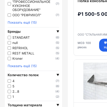
Полка консоль
"ПРОФЕССИОНАЛЬНОЕ
(7)
КУХОННОЕ
ОБОРУДОВАНИЕ"
₽1 500-5 0
ООО "РЕФРИХОЛ"
(7)
Показать ещё (15)
Бренды
▼
ООО "СТАЛЬНАЯ И
STANDART
(6)
null
(5)
МОЗ: 100
💬
pieces
Н
REFRIHOL
(5)
REST METALL
(5)
Kroner
(4)
Показать ещё (15)
Количество полок
▼
4
(7)
5
(6)
2...8
(4)
1
(2)
Толщина материала
▼