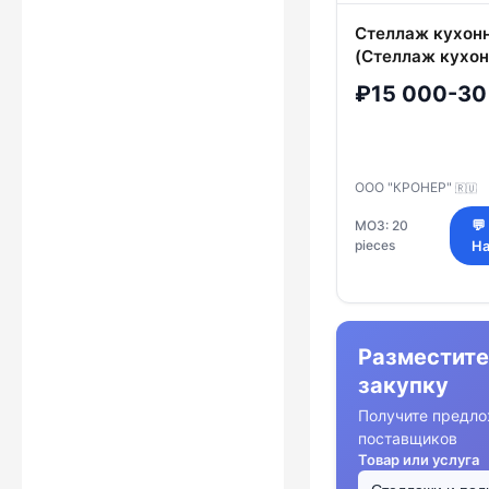
Стеллаж кухон
(Стеллаж кухон
премиум СКП)
₽15 000-30
ООО "КРОНЕР"
🇷🇺
МОЗ: 20
💬
pieces
На
Разместите
закупку
Получите предло
поставщиков
Товар или услуга