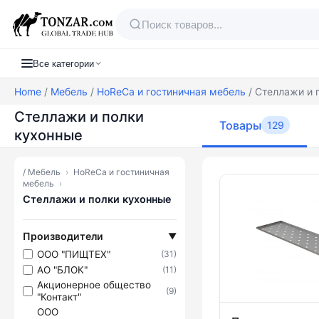
Все категории
Home
/
Мебель
/
HoReCa и гостиничная мебель
/ Стеллажи и 
Стеллажи и полки
Товары
129
кухонные
/
Мебель
›
HoReCa и гостиничная
Товары — Ст
мебель
›
Стеллажи и полки кухонные
Производители
▼
ООО "ПИЩТЕХ"
(31)
АО "БЛОК"
(11)
Акционерное общество
(9)
"Контакт"
ООО