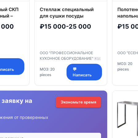
ный СКП
Стеллаж специальный
Полотен
ный –
для сушки посуды
напольн
арт.С.10
 000
₽15 000-25 000
₽15 0
ООО "ПРОФЕССИОНАЛЬНОЕ
ООО "ЕСЕ
КУХОННОЕ ОБОРУДОВАНИЕ"
🇷🇺
МОЗ: 20
МОЗ: 20
💬
pieces
писать
pieces
Написать
 заявку на
Экономьте время
жения от проверенных