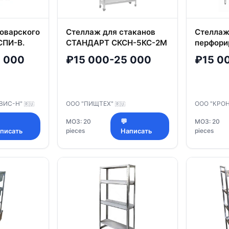
оварского
Стеллаж для стаканов
Стеллаж
СПИ-В.
СТАНДАРТ СКСН-5КС-2М
перфори
(Стелла
 000
₽15 000-25 000
₽15 0
премиум
СКПп)
ВИС-Н"
ООО "ПИЩТЕХ"
ООО "КРО
🇷🇺
🇷🇺
МОЗ: 20
💬
МОЗ: 20
pieces
pieces
писать
Написать