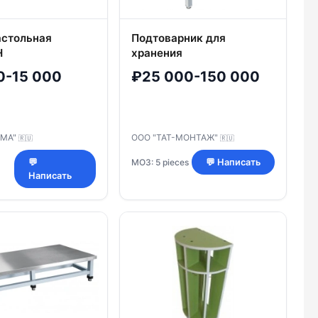
астольная
Подтоварник для
Н
хранения
0-15 000
₽25 000-150 000
РМА"
ООО "ТАТ-МОНТАЖ"
🇷🇺
🇷🇺
МОЗ: 5 pieces
💬
💬 Написать
Написать