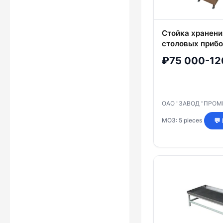
Стойка хранени
столовых прибо
подносов ЛРС-
₽75 000-12
ОАО "ЗАВОД "ПРО
МОЗ: 5 pieces
💬