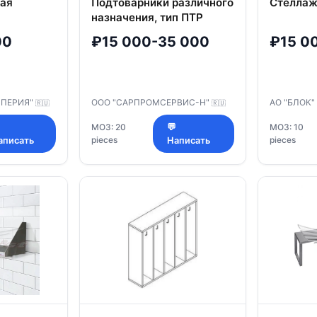
ная
Подтоварники различного
Стеллаж
назначения, тип ПТР
00
₽15 000-35 000
₽15 0
МПЕРИЯ"
ООО "САРПРОМСЕРВИС-Н"
АО "БЛОК"
🇷🇺
🇷🇺
МОЗ: 20
💬
МОЗ: 10
pieces
pieces
аписать
Написать