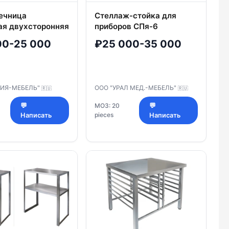
ечница
Стеллаж-стойка для
ая двухсторонняя
приборов СПя-6
.02
00-25 000
₽25 000-35 000
НИЯ-МЕБЕЛЬ"
ООО "УРАЛ МЕД.-МЕБЕЛЬ"
🇷🇺
🇷🇺
💬
МОЗ: 20
💬
pieces
Написать
Написать