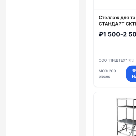
Стеллаж для та
СТАНДАРТ СКТ
₽1 500-2 5
ООО "ПИЩТЕХ"
🇷🇺
МОЗ: 200

pieces
Н