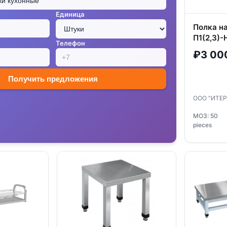
Единица
Полка н
П1(2,3)-
Телефон
₽3 00
Получить предложения
ООО "ИТЕ
МОЗ: 50
pieces