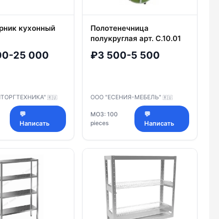
рник кухонный
Полотенечница
полукруглая арт. С.10.01
00-25 000
₽3 500-5 500
ШТОРГТЕХНИКА"
ООО "ЕСЕНИЯ-МЕБЕЛЬ"
🇷🇺
🇷🇺
💬
МОЗ: 100
💬
pieces
Написать
Написать