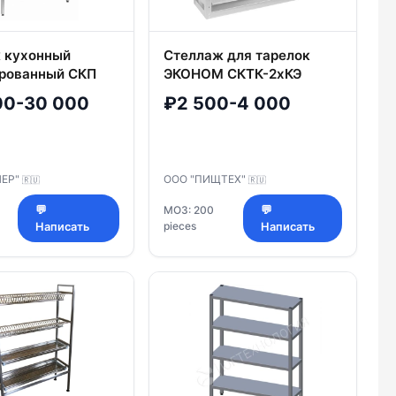
 кухонный
Стеллаж для тарелок
рованный СКП
ЭКОНОМ СКТК-2хКЭ
ж кухонный –
00-30 000
₽2 500-4 000
 с перфорацией
НЕР"
ООО "ПИЩТЕХ"
🇷🇺
🇷🇺
💬
МОЗ: 200
💬
pieces
Написать
Написать