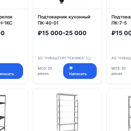
релок
Подтоварник кухонный
Подтова
Н-1КС
ПК-40-01
ПК-7-5
00
₽15 000-25 000
₽15 0
АО "ЧУВАШТОРГТЕХНИКА"
АО "ЧУВА
🇷🇺

МОЗ: 20
💬
МОЗ: 20
pieces
pieces
аписать
Написать