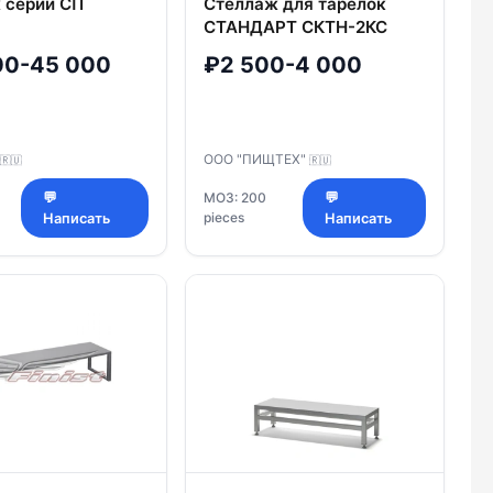
 серии СП
Стеллаж для тарелок
СТАНДАРТ СКТН-2КС
00-45 000
₽2 500-4 000
ООО "ПИЩТЕХ"
🇷🇺
🇷🇺
💬
МОЗ: 200
💬
pieces
Написать
Написать