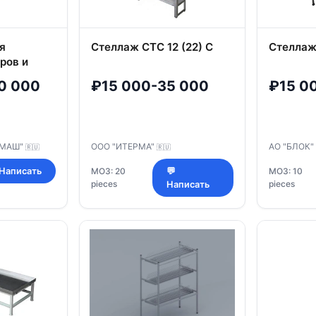
я
Стеллаж СТС 12 (22) С
Стеллаж
ров и
П
0 000
₽15 000-35 000
₽15 0
ММАШ"
ООО "ИТЕРМА"
АО "БЛОК"
🇷🇺
🇷🇺
 Написать
МОЗ: 20
💬
МОЗ: 10
pieces
pieces
Написать