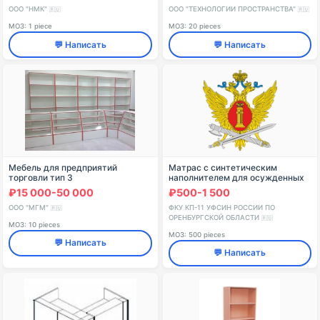
ООО "НМК"
ООО "ТЕХНОЛОГИИ ПРОСТРАНСТВА"
🇷🇺
🇷🇺
МОЗ: 1 piece
МОЗ: 20 pieces
💬 Написать
💬 Написать
Мебель для предприятий
Матрас с синтетическим
торговли тип 3
наполнителем для осужденных
₽15 000-50 000
₽500-1 500
ООО "МГМ"
ФКУ КП-11 УФСИН РОССИИ ПО
🇷🇺
ОРЕНБУРГСКОЙ ОБЛАСТИ
🇷🇺
МОЗ: 10 pieces
МОЗ: 500 pieces
💬 Написать
💬 Написать