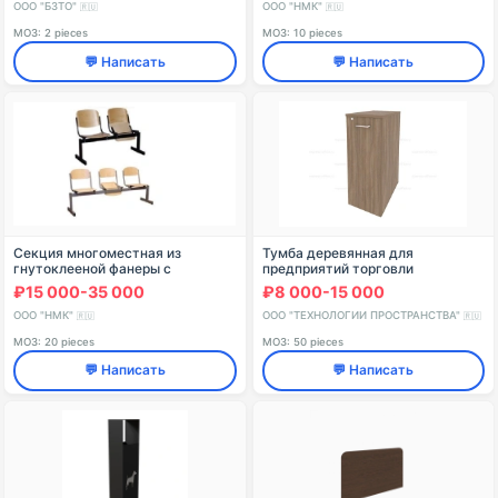
торговой марки "Edelwood"
ООО "БЗТО"
ООО "НМК"
🇷🇺
🇷🇺
МОЗ: 2 pieces
МОЗ: 10 pieces
💬 Написать
💬 Написать
Секция многоместная из
Тумба деревянная для
гнутоклееной фанеры с
предприятий торговли
откидной сидушкой Модель:
350х350х650 мм Арт. Т-3
₽15 000-35 000
₽8 000-15 000
СМО торговой марки "Edelwood"
ООО "НМК"
ООО "ТЕХНОЛОГИИ ПРОСТРАНСТВА"
🇷🇺
🇷🇺
МОЗ: 20 pieces
МОЗ: 50 pieces
💬 Написать
💬 Написать