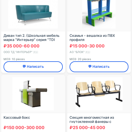
Диван тип 2. (Школьная мебель
Скамья - вешалка из ПВХ
марка "Интерьер" серия "TDI
профиля
School")
₽35 000-60 000
₽15 000-30 000
ООО ТД "ИНТЕРЬЕР"
АО "БЛОК"
🇷🇺
🇷🇺
МОЗ: 10 pieces
МОЗ: 20 pieces
💬 Написать
💬 Написать
Кассовый бокс
Секция многоместная из
гнутоклееной фанеры с
откидной сидушкой и
₽150 000-300 000
₽25 000-45 000
подлокотником Модель: СМОП