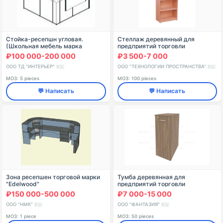
Стойка-ресепшн угловая.
Стеллаж деревянный для
(Школьная мебель марка
предприятий торговли
"Интерьер" серия "TDI School")
600х300х2000 мм Арт. Ст-3
₽100 000-200 000
₽3 500-7 000
ООО ТД "ИНТЕРЬЕР"
ООО "ТЕХНОЛОГИИ ПРОСТРАНСТВА"
🇷🇺
🇷🇺
МОЗ: 5 pieces
МОЗ: 100 pieces
💬 Написать
💬 Написать
Зона ресепшен торговой марки
Тумба деревянная для
"Edelwood"
предприятий торговли
350х350х650 мм Арт. Т-3
₽150 000-500 000
₽7 000-15 000
ООО "НМК"
ООО "ФАНТАЗИЯ"
🇷🇺
🇷🇺
МОЗ: 1 piece
МОЗ: 50 pieces