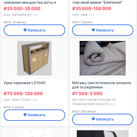
хранения имущества роты и
торговой марки "Edelwood"
личных вещей военнослужащих
₽25 000-35 000
₽35 000-150 000
(ШЛ44)
ООО "МЕТМЕБЕЛЬ"
ООО "НМК"
🇷🇺
🇷🇺
МОЗ: 20 pieces
МОЗ: 5 pieces
💬 Написать
💬 Написать
Урна парковая LG1040
Матрац синтетическое волокно
для осужденных
₽75 000-120 000
₽1 500-3 000
ООО "ЛЕМ-СТИЛЬ"
ФКУ ИК-9 УФСИН РОССИИ ПО
🇷🇺
УЛЬЯНОВСКОЙ ОБЛАСТИ
🇷🇺
МОЗ: 5 pieces
МОЗ: 200 pieces
💬 Написать
💬 Написать