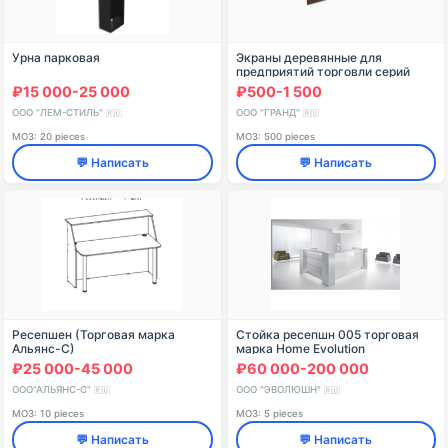
Урна парковая
Экраны деревянные для
предприятий торговли серий
Слим (Slim)
₽15 000-25 000
₽500-1 500
ООО "ЛЕМ-СТИЛЬ"
ООО "ГРАНД"
🇷🇺
🇷🇺
МОЗ: 20 pieces
МОЗ: 500 pieces
💬 Написать
💬 Написать
Ресепшен (Торговая марка
Стойка ресепшн 005 торговая
Альянс-С)
марка Home Evolution
₽25 000-45 000
₽60 000-200 000
ООО"АЛЬЯНС-С"
ООО "ЭВОЛЮШН"
🇷🇺
🇷🇺
МОЗ: 10 pieces
МОЗ: 5 pieces
💬 Написать
💬 Написать