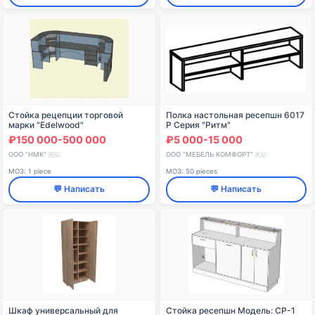
Стойка рецепции торговой
Полка настольная ресепшн 6017
марки "Edelwood"
Р Серия "Ритм"
₽150 000-500 000
₽5 000-15 000
ООО "НМК"
ООО "МЕБЕЛЬ КОМФОРТ"
🇷🇺
🇷🇺
МОЗ: 1 piece
МОЗ: 50 pieces
💬 Написать
💬 Написать
Шкаф универсальный для
Стойка ресепшн Модель: СР-1