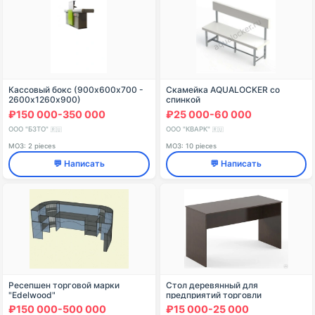
Кассовый бокс (900х600х700 -
Скамейка AQUALOCKER со
2600х1260х900)
спинкой
₽150 000-350 000
₽25 000-60 000
ООО "БЗТО"
ООО "КВАРК"
🇷🇺
🇷🇺
МОЗ: 2 pieces
МОЗ: 10 pieces
💬 Написать
💬 Написать
Ресепшен торговой марки
Стол деревянный для
"Edelwood"
предприятий торговли
700х1200х750 мм Арт. С-5
₽150 000-500 000
₽15 000-25 000