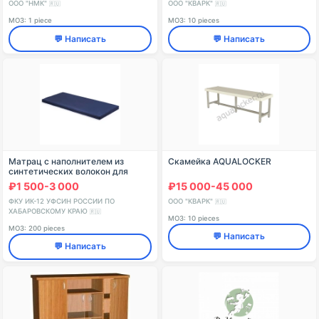
ООО "НМК"
ООО "КВАРК"
🇷🇺
🇷🇺
МОЗ: 1 piece
МОЗ: 10 pieces
💬 Написать
💬 Написать
Матрац с наполнителем из
Скамейка AQUALOCKER
синтетических волокон для
осужденных тип А
₽1 500-3 000
₽15 000-45 000
ФКУ ИК-12 УФСИН РОССИИ ПО
ООО "КВАРК"
🇷🇺
ХАБАРОВСКОМУ КРАЮ
🇷🇺
МОЗ: 10 pieces
МОЗ: 200 pieces
💬 Написать
💬 Написать