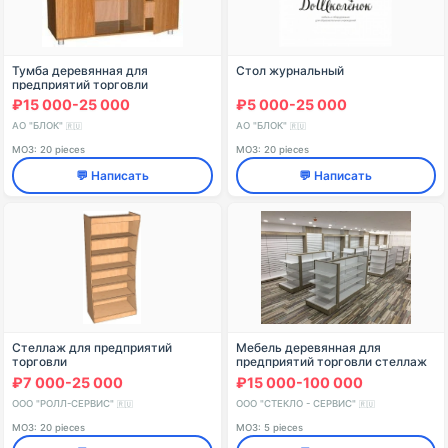
Тумба деревянная для
Стол журнальный
предприятий торговли
₽15 000-25 000
₽5 000-25 000
АО "БЛОК"
АО "БЛОК"
🇷🇺
🇷🇺
МОЗ: 20 pieces
МОЗ: 20 pieces
💬 Написать
💬 Написать
Стеллаж для предприятий
Мебель деревянная для
торговли
предприятий торговли стеллаж
д/товара
₽7 000-25 000
₽15 000-100 000
ООО "РОЛЛ-СЕРВИС"
ООО "СТЕКЛО - СЕРВИС"
🇷🇺
🇷🇺
МОЗ: 20 pieces
МОЗ: 5 pieces