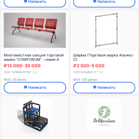
💬 Написать
💬 Написать
Многоместная секция торговой
Ширма (Торговая марка Альянс-
марки "COMFORUM" , серия А
С)
₽15 000-30 000
₽2 500-5 000
ООО "КОМФОРУМ"
ООО"АЛЬЯНС-С"
🇷🇺
🇷🇺
МОЗ: 20 pieces
МОЗ: 100 pieces
💬 Написать
💬 Написать