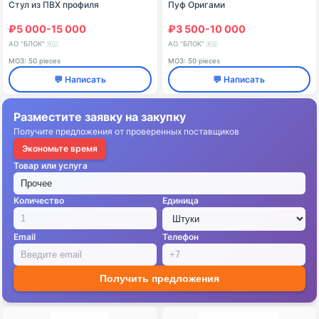
Стул из ПВХ профиля
Пуф Оригами
₽5 000-15 000
₽3 500-10 000
АО "БЛОК"
АО "БЛОК"
🇷🇺
🇷🇺
МОЗ: 50 pieces
МОЗ: 50 pieces
💬 Написать
💬 Написать
Разместите заявку на закупку
Получите предложения от проверенных поставщиков
Экономьте время
Товар или услуга
Количество
Единица
Email
Телефон
Получить предложения