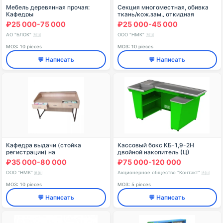
Мебель деревянная прочая:
Секция многоместная, обивка
Кафедры
ткань/кож.зам., откидная
сидушка, с подлокотником
₽25 000-75 000
₽25 000-45 000
Модель: СМОПКк торговой
марки "Edelwood"
АО "БЛОК"
ООО "НМК"
🇷🇺
🇷🇺
МОЗ: 10 pieces
МОЗ: 10 pieces
💬 Написать
💬 Написать
Кафедра выдачи (стойка
Кассовый бокс КБ-1,9-2Н
регистрации) на
двойной накопитель (Ц)
металлокаркасе торговой марки
₽35 000-80 000
₽75 000-120 000
"Edelwood"
ООО "НМК"
Акционерное общество "Контакт"
🇷🇺
🇷🇺
МОЗ: 10 pieces
МОЗ: 5 pieces
💬 Написать
💬 Написать