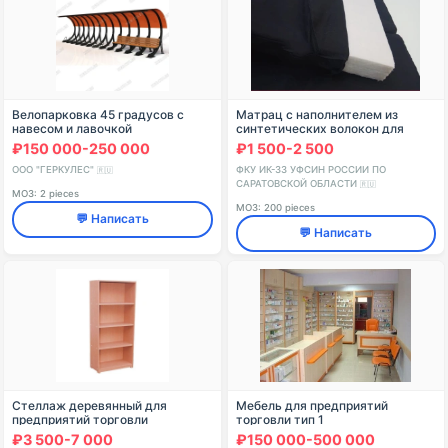
Велопарковка 45 градусов с
Матрац с наполнителем из
навесом и лавочкой
синтетических волокон для
осужденных 186х70х8,5см
₽150 000-250 000
₽1 500-2 500
ООО "ГЕРКУЛЕС"
ФКУ ИК-33 УФСИН РОССИИ ПО
🇷🇺
САРАТОВСКОЙ ОБЛАСТИ
🇷🇺
МОЗ: 2 pieces
МОЗ: 200 pieces
💬 Написать
💬 Написать
Стеллаж деревянный для
Мебель для предприятий
предприятий торговли
торговли тип 1
600х300х2000 мм Арт. Ст-3
₽3 500-7 000
₽150 000-500 000