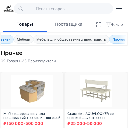
Товары
Поставщики
Фильтр
лавная
Мебель
Мебель для общественных пространств
Прочее
Прочее
92 Товары
•
36 Производители
Товары — Прочее
Мебель деревянная для
Скамейка AQUALOCKER со
предприятий торговли: торговый
спинкой двухсторонняя
островок торговой марки
₽150 000-500 000
₽25 000-50 000
"Edelwood"