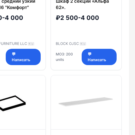
 средний узкий
Шкаф 2 секции «Альфа
16 "Комфорт"
62».
0-4 000
₽2 500-4 000
FURNITURE LLC
BLOCK OJSC
🇷🇺
🇷🇺
💬
МОЗ: 200
💬
units
Написать
Написать