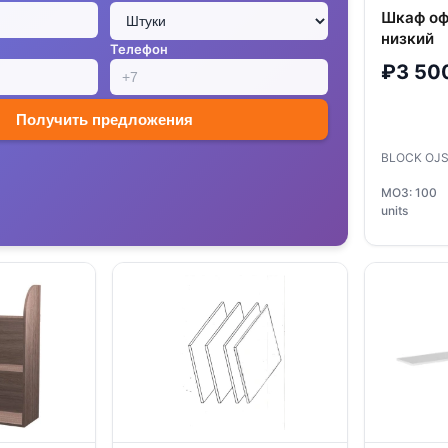
Шкаф оф
низкий
Телефон
₽3 50
Получить предложения
BLOCK OJ
МОЗ: 100
units