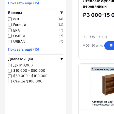
Стеллаж офисн
Показать ещё (15)
деревянный
Бренды
▼
₽3 000-15 
null
(14)
Formula
(13)
ERA
(7)
OMETA
(7)
RESURS LLC
🇷🇺
URBAN
(7)
МОЗ: 50 units
💬
Показать ещё (15)
Диапазон цен
▼
До $10,000
$10,000 - $50,000
$50,000 - $100,000
Свыше $100,000