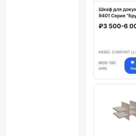
Шкаф для доку
9401 Серия "Бр
₽3 500-6 0
MEBEL COMFORT L
МОЗ: 100
💬
units
На