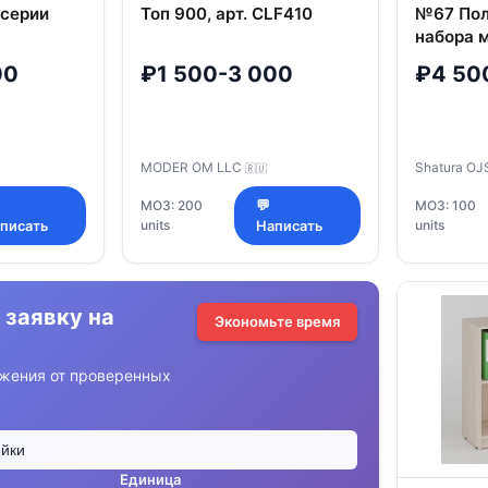
 серии
Топ 900, арт. CLF410
№67 Пол
набора 
"Стратег
00
₽1 500-3 000
₽4 50
в 2-х те
Н.Милан
MODER OM LLC
Shatura O
🇷🇺
МОЗ: 200
💬
МОЗ: 100
units
units
писать
Написать
 заявку на
Экономьте время
жения от проверенных
Единица