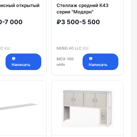
исный открытый
Стеллаж средний К43
серии "Модерн"
0-7 000
₽3 500-5 500
SC
MEBEL40 LLC
🇷🇺
🇷🇺
💬
МОЗ: 100
💬
units
Написать
Написать