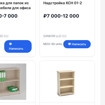
ка для папок из
Надстройка КСН 01-2
мебели для офиса
ия", выпускается
0-7 000
₽7 000-12 000
кстурах:
о и Серая
JSC
SANKOR LLC
🇷🇺
🇷🇺
МОЗ: 50 units
💬
💬 Написать
Написать