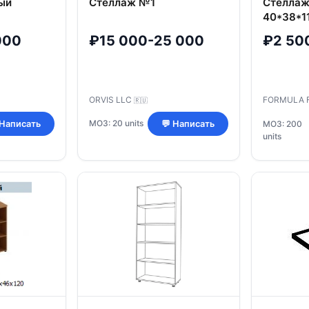
ый
Стеллаж №1
Стеллаж
40*38*1
К.425
000
₽15 000-25 000
₽2 50
ORVIS LLC
FORMULA 
🇷🇺
МОЗ: 20 units
 Написать
💬 Написать
МОЗ: 200
units