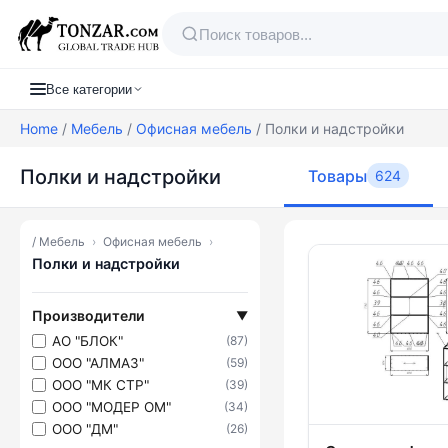
Все категории
Home
/
Мебель
/
Офисная мебель
/ Полки и надстройки
Полки и надстройки
Товары
624
/
Мебель
›
Офисная мебель
›
Товары — По
Полки и надстройки
Производители
▼
АО "БЛОК"
(87)
ООО "АЛМАЗ"
(59)
ООО "МК СТР"
(39)
ООО "МОДЕР ОМ"
(34)
ООО "ДМ"
(26)