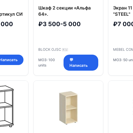
Шкаф 2 секции «Альфа
Экран 11
ртикул СИ
64».
"STEEL"
 000
₽3 500-5 000
₽7 00
BLOCK OJSC
MEBEL CO
🇷🇺
МОЗ: 50 uni
 Написать
МОЗ: 100
💬
units
Написать