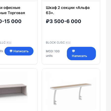
и офисные
Шкаф 2 секции «Альфа
ные Торговая
63».
ДАМИНАРТ
0-15 000
₽3 500-6 000
 LLC
BLOCK OJSC
🇷🇺
🇷🇺
ts
💬 Написать
МОЗ: 100
💬
units
Написать