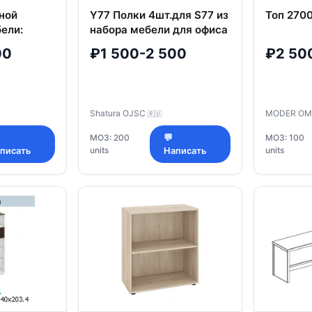
ной
Y77 Полки 4шт.для S77 из
Топ 2700
ели:
набора мебели для офиса
"Стратегия"
00
₽1 500-2 500
₽2 50
Shatura OJSC
MODER OM
🇷🇺
МОЗ: 200
💬
МОЗ: 100
units
units
писать
Написать