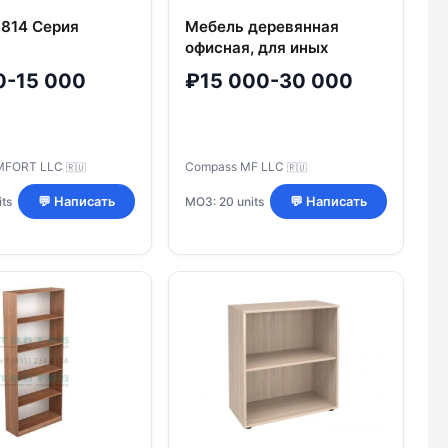
 814 Серия
Мебель деревянная
офисная, для иных
общественных
0-15 000
₽15 000-30 000
помещений: Полка по
индивидуальным
требованиям заказчика
MFORT LLC
Compass MF LLC
🇷🇺
🇷🇺
ts
МОЗ: 20 units
💬 Написать
💬 Написать