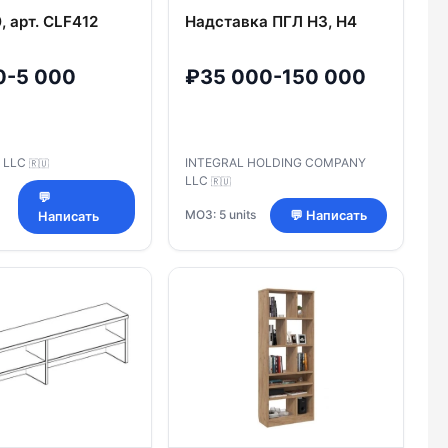
, арт. CLF412
Надставка ПГЛ Н3, Н4
0-5 000
₽35 000-150 000
 LLC
INTEGRAL HOLDING COMPANY
🇷🇺
LLC
🇷🇺
💬
МОЗ: 5 units
💬 Написать
Написать