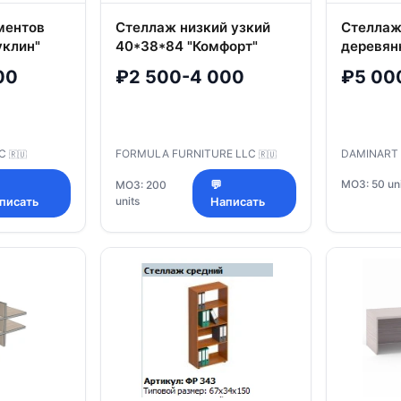
ментов
Стеллаж низкий узкий
Стеллаж
уклин"
40*38*84 "Комфорт"
деревян
К.422
марка 
00
₽2 500-4 000
₽5 00
LC
FORMULA FURNITURE LLC
DAMINART
🇷🇺
🇷🇺
МОЗ: 50 uni
МОЗ: 200
💬
units
писать
Написать