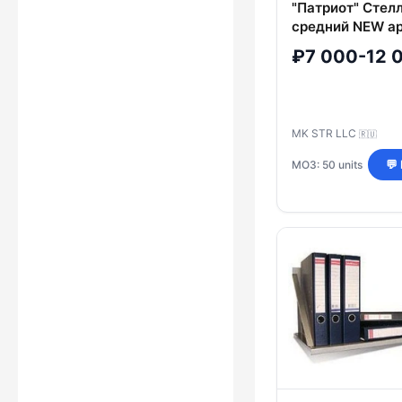
"Патриот" Стел
средний NEW ар
730
₽7 000-12 
MK STR LLC
🇷🇺
МОЗ: 50 units
💬