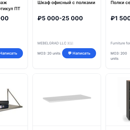
лаж
Шкаф офисный с полками
Полки с
тикул ПТ
000
₽5 000-25 000
₽1 50
MEBELGRAD LLC
Furniture fo
🇷🇺
МОЗ: 20 units
 Написать
💬 Написать
МОЗ: 200
units