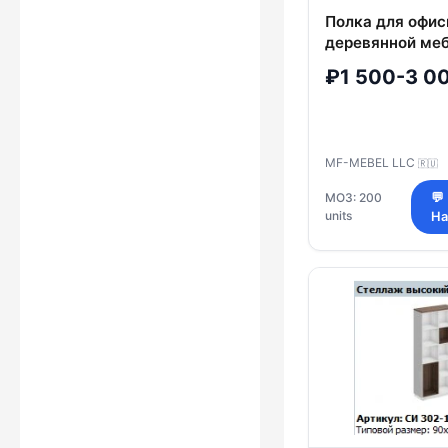
Полка для офис
деревянной меб
Стандарт
₽1 500-3 0
MF-MEBEL LLC
🇷🇺
МОЗ: 200
💬
units
На