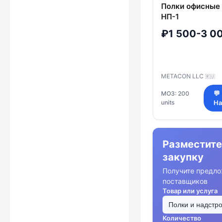
Полки офисные
НП-1
₽1 500-3 0
METACON LLC
🇷🇺
МОЗ: 200
💬
units
На
Разместите
закупку
Получите предло
поставщиков
Товар или услуга
Количество