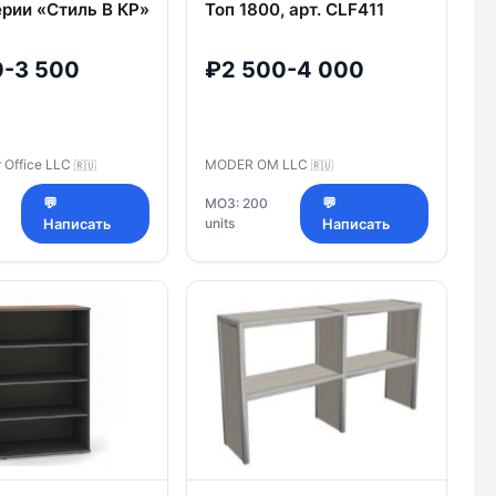
ерии «Стиль В КР»
Топ 1800, арт. CLF411
0-3 500
₽2 500-4 000
r Office LLC
MODER OM LLC
🇷🇺
🇷🇺
💬
МОЗ: 200
💬
units
Написать
Написать