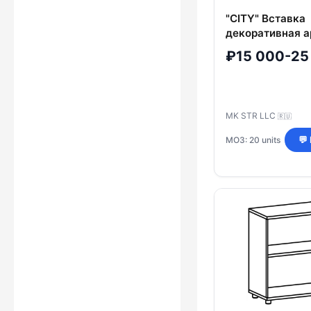
"CITY" Вставка
декоративная а
612
₽15 000-25
MK STR LLC
🇷🇺
МОЗ: 20 units
💬