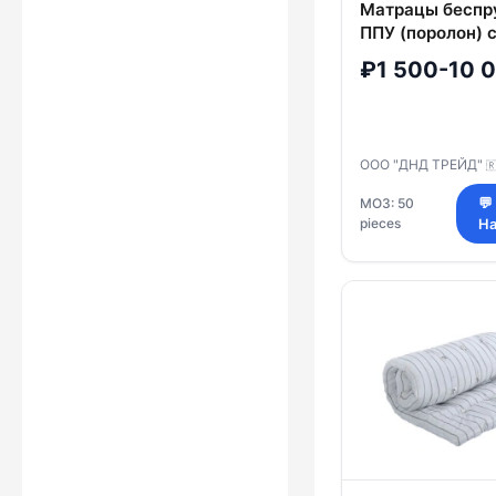
Матрацы бесп
ППУ (поролон) 
из хлопчатобу
₽1 500-10 
тканей
ООО "ДНД ТРЕЙД"

МОЗ: 50
💬
pieces
На