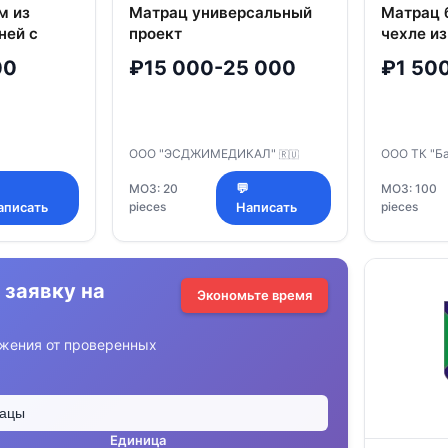
м из
Матрац универсальный
Матрац 
ней с
проект
чехле и
ЭМ.СМ.02.00.00.00.00.
тканей 
00
₽15 000-25 000
₽1 50
2000х900х100см
струтопл
торгово
"Багира"
ООО "ЭСДЖИМЕДИКАЛ"
ООО ТК "Б
🇷🇺
МОЗ: 20
💬
МОЗ: 100
pieces
pieces
аписать
Написать
 заявку на
Экономьте время
жения от проверенных
Единица