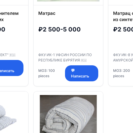
лнителем
Матрас
Матрац 
их
из синт
волокон
00
₽2 500-5 000
₽2 50
ЕКТ"
ФКУ ИК-1 УФСИН РОССИИ ПО
ФКУ ИК-8
🇷🇺
РЕСПУБЛИКЕ БУРЯТИЯ
АМУРСКО
🇷🇺
МОЗ: 100
💬
МОЗ: 200
аписать
pieces
pieces
Написать