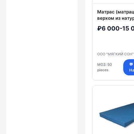
Матрас (матрац
верхом из нату
смесовых, синт
₽6 000-15 
тканей с напол
натуральных, с
синтетических 
ООО "МЯГКИЙ СОН
МОЗ: 50
💬
pieces
На