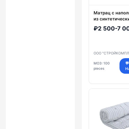
Матрац с напо
из синтетическ
волокон
₽2 500-7 0
ООО "СТРОЙКОМПЛ
МОЗ: 100
💬
pieces
Н