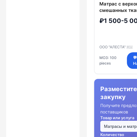
Матрас с верхо
смешанных тка
синтетическим
₽1 500-5 0
наполнителем
ООО "АЛЕСТА"
🇷🇺
МОЗ: 100
💬
pieces
Н
Разместите
закупку
Получите предло
поставщиков
Товар или услуга
Количество