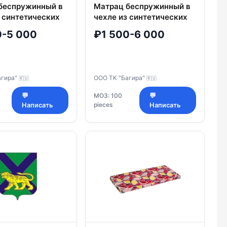
беспружинный в
Матрац беспружинный в
з синтетических
чехле из синтетических
с наполнителем
трикотажных полотен с
0-5 000
₽1 500-6 000
аст (ПЭ)
наполнителем Би-кокос
й марки ТК
торговой марки ТК
"Багира"
агира"
ООО ТК "Багира"
🇷🇺
🇷🇺
💬
МОЗ: 100
💬
pieces
Написать
Написать