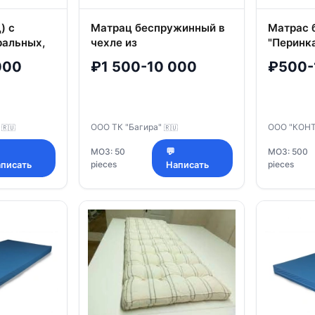
) с
Матрац беспружинный в
Матрас 
ральных,
чехле из
"Перинк
етических
хлопчатобумажных
000
₽1 500-10 000
₽500-
нителем из
тканей с наполнителем
месовых,
холлофайбер (ПЭ
м
волокно) торговой марки
ТК "Багира"
"
ООО ТК "Багира"
ООО "КОН
🇷🇺
🇷🇺
МОЗ: 50
💬
МОЗ: 500
pieces
pieces
писать
Написать