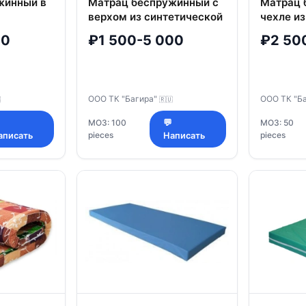
жинный в
Матрац беспружинный с
Матрац 
верхом из синтетической
чехле из
жных
ткани с наполнителем из
хлопчат
00
₽1 500-5 000
₽2 50
нителем
хлопчатобумажной ваты
трикота
Э)
торговой марки ТК
наполни
 ТК
"Багира"
торгово
"Багира"
ООО ТК "Багира"
ООО ТК "Б

🇷🇺
МОЗ: 100
💬
МОЗ: 50
pieces
pieces
аписать
Написать