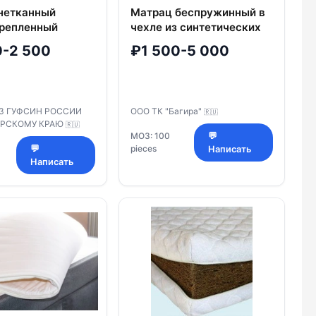
нетканный
Матрац беспружинный в
репленный
чехле из синтетических
н 190х150х7
тканей с ППУ
0-2 500
₽1 500-5 000
наполнителем торговой
марки ТК "Багира"
23 ГУФСИН РОССИИ
ООО ТК "Багира"
🇷🇺
ОРСКОМУ КРАЮ
🇷🇺
МОЗ: 100
💬
💬
pieces
Написать
Написать