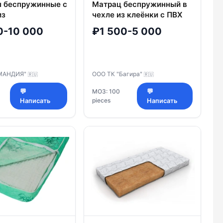
 беспружинные с
Матрац беспружинный в
из
чехле из клеёнки с ПВХ
каемых тканей и
покрытием с ППУ
0-10 000
₽1 500-5 000
ым
наполнителем торговой
ческим
марки ТК "Багира"
телем
МАНДИЯ"
ООО ТК "Багира"
🇷🇺
🇷🇺
💬
МОЗ: 100
💬
pieces
Написать
Написать