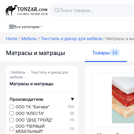
Все категории
Home
/
Мебель
/
Текстиль и декор для мебели
/ Матрасы и м
Матрасы и матрацы
Товары
24
/
Мебель
›
Текстиль и декор для
Товары — Ма
мебели
›
Матрасы и матрацы
Производители
▼
ООО ТК "Багира"
(10)
ООО "АЛЕСТА"
(2)
ООО "ДНД ТРЕЙД"
(1)
ООО "ПЕРВЫЙ
(1)
МЕБЕЛЬНЫЙ"