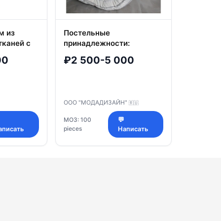
м из
Постельные
тканей с
принадлежности:
матрацы ватные
00
₽2 500-5 000
ООО "МОДАДИЗАЙН"
🇷🇺
МОЗ: 100
💬
pieces
аписать
Написать