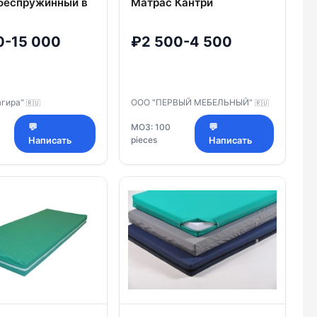
беспружинный в
Матрас Кантри
обумажных
0-15 000
₽2 500-4 500
жных полотен с
телем Би-кокос
й марки ТК
агира"
ООО "ПЕРВЫЙ МЕБЕЛЬНЫЙ"
🇷🇺
🇷🇺
💬
МОЗ: 100
💬
pieces
Написать
Написать