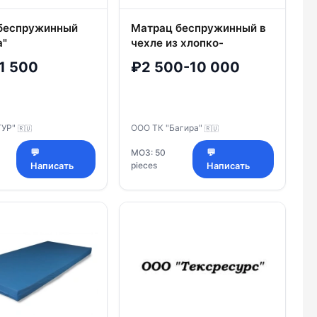
беспружинный
Матрац беспружинный в
а"
чехле из хлопко-
полиэфирных
1 500
₽2 500-10 000
трикотажных полотен с
наполнителем Би-кокос
торговой марки ТК
"Багира"
ТУР"
ООО ТК "Багира"
🇷🇺
🇷🇺
💬
МОЗ: 50
💬
pieces
Написать
Написать