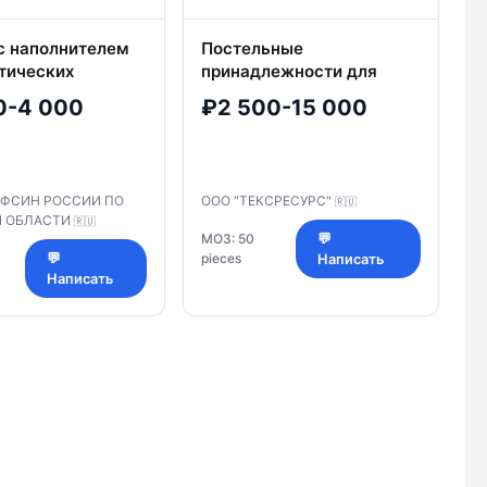
с наполнителем
Постельные
етических
принадлежности для
взрослых: матрацы
0-4 000
₽2 500-15 000
беспружинные с верхом
из хлопчатобумажных
тканей с внутренним
наполнителем из
 УФСИН РОССИИ ПО
ООО "ТЕКСРЕСУРС"
🇷🇺
Й ОБЛАСТИ
🇷🇺
МОЗ: 50
💬
💬
pieces
Написать
Написать