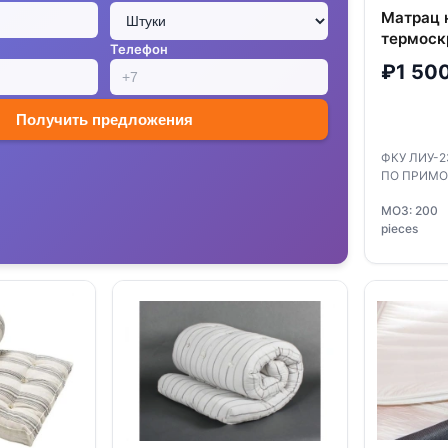
Матрац 
термоск
Телефон
синтепо
₽1 50
Получить предложения
ФКУ ЛИУ-
ПО ПРИМ
МОЗ: 200
pieces