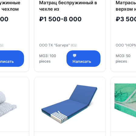
ружинные
Матрац беспружинный в
Матрасы
с чехлом
чехле из
верхом 
мажных
водонепроницаемых
непромо
000
₽1 500-8 000
₽3 50
трикотажных полотен с
пластов
наполнителем Би-кокос
синтети
торговой марки ТК
наполни
"Багира"
ООО ТК "Багира"
ООО "НОР
🇺
🇷🇺
МОЗ: 100
💬
МОЗ: 50
pieces
pieces
писать
Написать