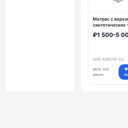
Матрас с верхо
синтетических 
синтетическим
₽1 500-5 0
наполнителем
ООО "АЛЕСТА"
🇷🇺
МОЗ: 100
💬
pieces
Н