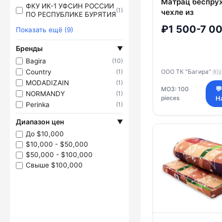
Матрац беспру
ФКУ ИК-1 УФСИН РОССИИ
(1)
чехле из
ПО РЕСПУБЛИКЕ БУРЯТИЯ
хлопчатобума
₽1 500-7 0
Показать ещё (9)
тканей с напол
струтопласт (П
Бренды
▼
торговой марки
Bagira
(10)
"Багира"
Country
ООО ТК "Багира"
(1)
🇷
MODADIZAIN
(1)
МОЗ: 100
💬
NORMANDY
(1)
pieces
Н
Perinka
(1)
Диапазон цен
▼
До $10,000
$10,000 - $50,000
$50,000 - $100,000
Свыше $100,000