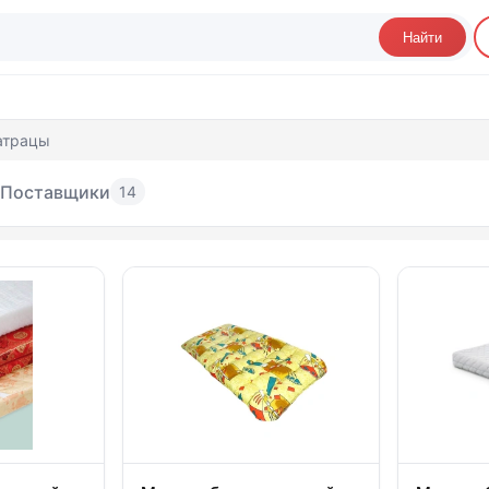
Найти
атрацы
Поставщики
14
трасы и матрацы