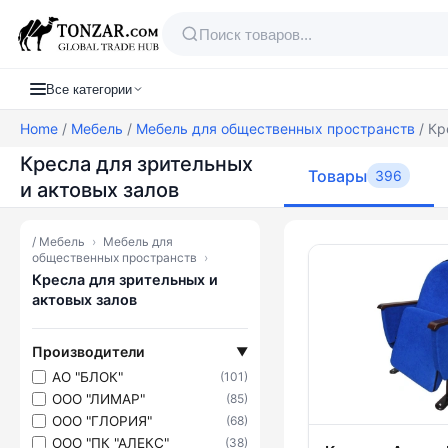
Все категории
Home
/
Мебель
/
Мебель для общественных пространств
/ Кр
Кресла для зрительных
Товары
396
и актовых залов
/
Мебель
›
Мебель для
Товары — Кр
общественных пространств
›
Кресла для зрительных и
актовых залов
Производители
▼
АО "БЛОК"
(101)
ООО "ЛИМАР"
(85)
ООО "ГЛОРИЯ"
(68)
ООО "ПК "АЛЕКС"
(38)