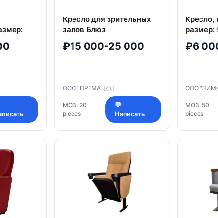
Кресло для зрительных
Кресло, 
азмер:
залов Блюз
размер:
мм
мм (Ш*Г
00
₽15 000-25 000
₽6 00
на
подушки
я 110 мм
ООО "ПРЕМА"
ООО "ЛИМ
🇷🇺
МОЗ: 20
💬
МОЗ: 50
pieces
pieces
аписать
Написать