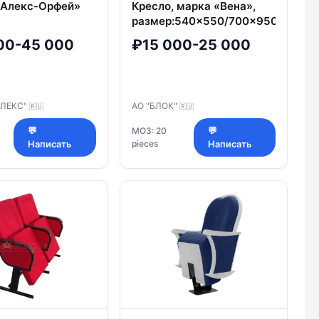
«Алекс-Орфей»
Кресло, марка «Вена»,
размер:540×550/700×950,
толщина подушки
00-45 000
₽15 000-25 000
сиденья 120-140 мм
АЛЕКС"
АО "БЛОК"
🇷🇺
🇷🇺
💬
МОЗ: 20
💬
pieces
Написать
Написать