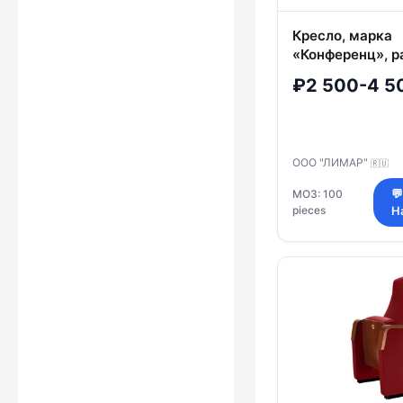
Кресло, марка
«Конференц», р
540*760*900 
₽2 500-4 5
(Ш*Г*В), толщи
подушки сидень
ООО "ЛИМАР"
🇷🇺
МОЗ: 100
💬
pieces
Н