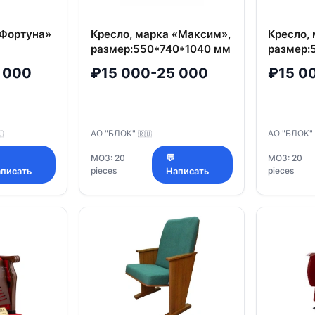
-Фортуна»
Кресло, марка «Максим»,
Кресло, 
размер:550*740*1040 мм
размер:
(Ш*Г*В), толщина
толщина
 000
₽15 000-25 000
₽15 0
подушки сиденья 130 мм
сиденья
АО "БЛОК"
АО "БЛОК"

🇷🇺
МОЗ: 20
💬
МОЗ: 20
pieces
pieces
писать
Написать