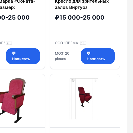
 марка «Соната-
Кресло для зрительных
азмер:
залов Виртуоз
*980 мм (Ш*Г*В),
00-25 000
₽15 000-25 000
 подушки
 140 мм
АР"
ООО "ПРЕМА"
🇷🇺
🇷🇺
💬
МОЗ: 20
💬
pieces
Написать
Написать