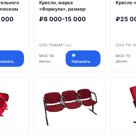
тельного
Кресло, марка
Кресло 
ическом
«Формула», размер:
ь Неаполь
540*720*1000 мм
 000
₽8 000-15 000
₽25 0
(Ш*Г*В), толщина
подушки сиденья 110 мм
ООО "ЛИМАР"
ООО "ПК "
🇷🇺
МОЗ: 50
💬
МОЗ: 10
pieces
pieces
писать
Написать