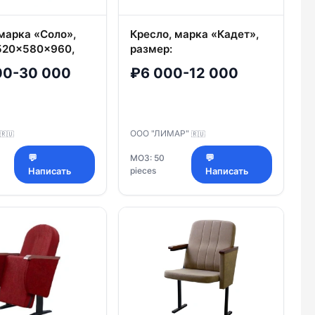
марка «Соло»,
Кресло, марка «Кадет»,
520×580×960,
размер:
 подушки
510х505/660×935,
00-30 000
₽6 000-12 000
 40 мм
толщина подушки
сиденья 80 мм
ООО "ЛИМАР"
🇷🇺
🇷🇺
💬
МОЗ: 50
💬
pieces
Написать
Написать