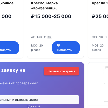
ционное
Кресло, марка
Кресло 
«Конференц»,
размер:540*760*900 мм
 000
₽15 000-25 000
₽25 0
(Ш*Г*В), толщина
подушки сиденья 110 мм
АО "БЛОК"
ООО "КОР
🇷🇺
МОЗ: 20
💬
МОЗ: 20
pieces
pieces
писать
Написать
 заявку на
Экономьте время
жения от проверенных
Единица