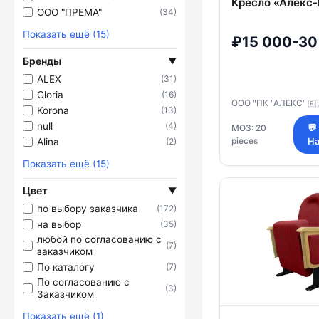
Кресло «Алекс
ООО "ПРЕМА"
(34)
Показать ещё (15)
₽15 000-30
Бренды
▼
ALEX
(31)
Gloria
(16)
ООО "ПК "АЛЕКС"
🇷
Korona
(13)
null
(4)
МОЗ: 20
💬
pieces
Alina
На
(2)
Показать ещё (15)
Цвет
▼
по выбору заказчика
(172)
на выбор
(35)
любой по согласованию с
(7)
заказчиком
По каталогу
(7)
По согласованию с
(3)
Заказчиком
Показать ещё (1)