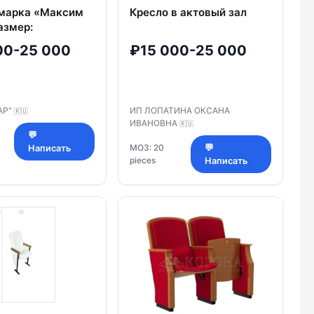
 марка «Максим
Кресло в актовый зал
азмер:
*1040 мм
00-25 000
₽15 000-25 000
, толщина
 сиденья 140 мм
АР"
ИП ЛОПАТИНА ОКСАНА
🇷🇺
ИВАНОВНА
🇷🇺
💬
МОЗ: 20
💬
Написать
pieces
Написать