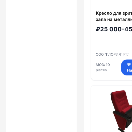
Кресло для зри
зала на металл
каркасе модел
₽25 000-45
ООО "ГЛОРИЯ"
🇷🇺
МОЗ: 10
💬
pieces
На