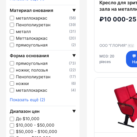
Кресло для зри
зала на металл
Материал онования
▼
каркасе модел
металлокаркас
(56)
₽10 000-25
Пенополиуретан
(39)
металл
(31)
Метталокаркас
(20)
прямоугольная
(2)
ООО "ГЛОРИЯ"
🇷🇺
Форма основания
▼
МОЗ: 20
💬
pieces
На
прямоугольная
(73)
ножки; полозья
(22)
Пенополиуретан
(17)
ножки
(6)
металлокаркас
(4)
Показать ещё (2)
Диапазон цен
▼
До $10,000
$10,000 - $50,000
$50,000 - $100,000