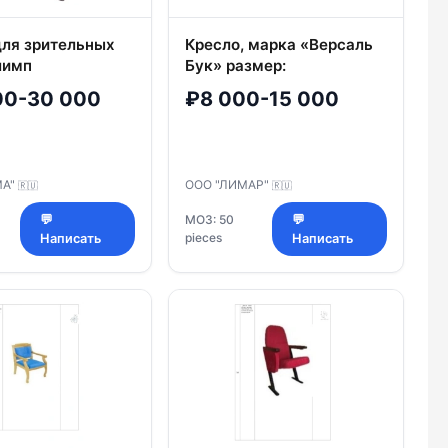
для зрительных
Кресло, марка «Версаль
лимп
Бук» размер:
525*650*980 мм
00-30 000
₽8 000-15 000
(Ш*Г*В), толщина
подушки сиденья 110 мм
МА"
ООО "ЛИМАР"
🇷🇺
🇷🇺
💬
МОЗ: 50
💬
pieces
Написать
Написать