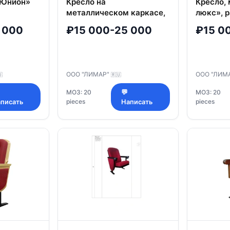
-Юнион»
Кресло на
Кресло,
металлическом каркасе,
люкс», р
марка «Пекин», размер:
550*740
 000
₽15 000-25 000
₽15 0
540х640/720х1000,
толщина
толщина подушки 140 мм
сиденья
ООО "ЛИМАР"
ООО "ЛИМ

🇷🇺
МОЗ: 20
💬
МОЗ: 20
pieces
pieces
писать
Написать