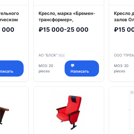
тельного
Кресло, марка «Бремен-
Кресло 
ическом
трансформер»,
залов О
ь Мадрид
размер:540*700*1000 мм
 000
₽15 000-25 000
₽15 0
(Ш*Г*В), толщина
подушки сиденья 150 мм
АО "БЛОК"
ООО "ПРЕ
🇷🇺
МОЗ: 20
💬
МОЗ: 20
pieces
pieces
писать
Написать