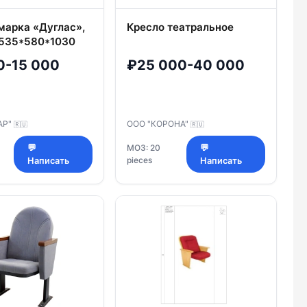
марка «Дуглас»,
Кресло театральное
 535*580*1030
*В), толщина
0-15 000
₽25 000-40 000
 сиденья 110 мм
АР"
ООО "КОРОНА"
🇷🇺
🇷🇺
💬
МОЗ: 20
💬
pieces
Написать
Написать