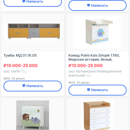
💬 Написать
💬 Написать
Тумба: МД 01.16.05
Комод Polini kids Simple 1780,
Морская история, белый,
артикул 0001315.9.5
₽15 000-25 000
₽15 000-25 000
ООО "ОМПК"
ОАО "ВОТКИНСКАЯ ПРОМЫШЛЕННАЯ
🇷🇺
КОМПАНИЯ"
🇷🇺
МОЗ: 20 pieces
МОЗ: 20 pieces
💬 Написать
💬 Написать