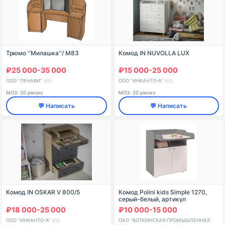
Трюмо ''Милашка''/ М83
Комод IN NUVOLLA LUX
₽25 000-35 000
₽15 000-25 000
ООО "ЛЕНАВИ"
ООО "ИНКАНТО-А"
🇷🇺
🇷🇺
МОЗ: 20 pieces
МОЗ: 20 pieces
💬 Написать
💬 Написать
Комод IN OSKAR V 800/5
Комод Polini kids Simple 1270,
серый-белый, артикул
0001316.51
₽18 000-25 000
₽10 000-15 000
ООО "ИНКАНТО-А"
ОАО "ВОТКИНСКАЯ ПРОМЫШЛЕННАЯ
🇷🇺