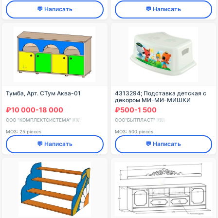
💬 Написать
💬 Написать
Тумба, Арт. СТум Аква-01
4313294; Подставка детская с
декором МИ-МИ-МИШКИ
(белый)
₽10 000-18 000
₽500-1 500
ООО "КОМПЛЕКТСИСТЕМА"
ООО"БЫТПЛАСТ"
🇷🇺
🇷🇺
МОЗ: 25 pieces
МОЗ: 500 pieces
💬 Написать
💬 Написать