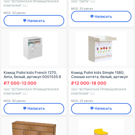
ОАО "ВОТКИНСКАЯ ПРОМЫШЛЕННАЯ
ООО "ОМПК"
🇷🇺
КОМПАНИЯ"
🇷🇺
МОЗ: 20 pieces
МОЗ: 20 pieces
💬 Написать
💬 Написать
Комод Polini kids French 1270,
Комод Polini kids Simple 1580,
Amis, белый, артикул 0001535.9
Сонные котята, белый, артикул
0001288.9.7
₽7 000-12 000
₽12 000-18 000
ОАО "ВОТКИНСКАЯ ПРОМЫШЛЕННАЯ
ОАО "ВОТКИНСКАЯ ПРОМЫШЛЕННАЯ
КОМПАНИЯ"
КОМПАНИЯ"
🇷🇺
🇷🇺
МОЗ: 50 pieces
МОЗ: 25 pieces
💬 Написать
💬 Написать