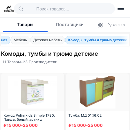
Товары
Поставщики
Фильтр
вная
Мебель
Детская мебель
Комоды, тумбы и трюмо детские
Комоды, тумбы и трюмо детские
111 Товары
•
23 Производители
Товары — Комоды, тумбы и трюмо детск
Комод Polini kids Simple 1780,
Тумба: МД 01.16.02
Панды, белый, артикул
0001315.9.4
₽15 000-25 000
₽15 000-25 000