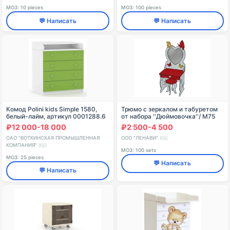
МОЗ: 10 pieces
МОЗ: 100 pieces
💬 Написать
💬 Написать
Комод Polini kids Simple 1580,
Трюмо с зеркалом и табуретом
белый-лайм, артикул 0001288.6
от набора ''Дюймовочка''/ М75
₽12 000-18 000
₽2 500-4 500
ОАО "ВОТКИНСКАЯ ПРОМЫШЛЕННАЯ
ООО "ЛЕНАВИ"
🇷🇺
КОМПАНИЯ"
🇷🇺
МОЗ: 100 sets
МОЗ: 25 pieces
💬 Написать
💬 Написать