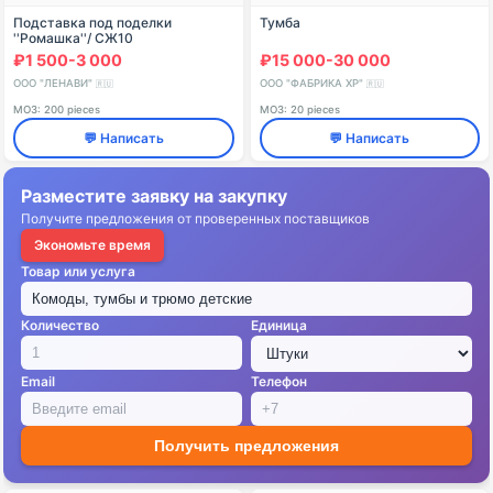
Подставка под поделки
Тумба
''Ромашка''/ СЖ10
₽1 500-3 000
₽15 000-30 000
ООО "ЛЕНАВИ"
ООО "ФАБРИКА ХР"
🇷🇺
🇷🇺
МОЗ: 200 pieces
МОЗ: 20 pieces
💬 Написать
💬 Написать
Разместите заявку на закупку
Получите предложения от проверенных поставщиков
Экономьте время
Товар или услуга
Количество
Единица
Email
Телефон
Получить предложения