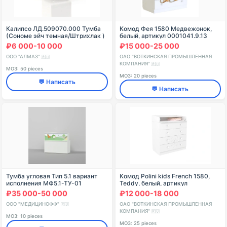
Калипсо ЛД.509070.000 Тумба
Комод Фея 1580 Медвежонок,
(Сономе эйч темная/Штрихлак )
белый, артикул 0001041.9.13
₽6 000-10 000
₽15 000-25 000
ООО "АЛМАЗ"
ОАО "ВОТКИНСКАЯ ПРОМЫШЛЕННАЯ
🇷🇺
КОМПАНИЯ"
🇷🇺
МОЗ: 50 pieces
МОЗ: 20 pieces
💬 Написать
💬 Написать
Тумба угловая Тип 5.1 вариант
Комод Polini kids French 1580,
исполнения МФ5.1-ТУ-01
Teddy, белый, артикул
0001530.9
₽35 000-50 000
₽12 000-18 000
ООО "МЕДИЦИНОФФ"
ОАО "ВОТКИНСКАЯ ПРОМЫШЛЕННАЯ
🇷🇺
КОМПАНИЯ"
🇷🇺
МОЗ: 10 pieces
МОЗ: 25 pieces