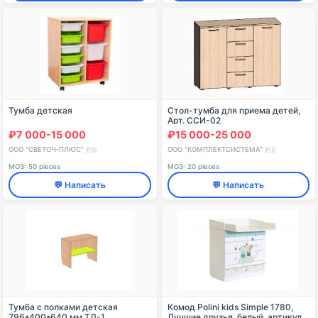
Тумба детская
Стол-тумба для приема детей,
Арт. ССИ-02
₽7 000-15 000
₽15 000-25 000
ООО "СВЕТОЧ-ПЛЮС"
ООО "КОМПЛЕКТСИСТЕМА"
🇷🇺
🇷🇺
МОЗ: 50 pieces
МОЗ: 20 pieces
💬 Написать
💬 Написать
Тумба с полками детская
Комод Polini kids Simple 1780,
796*400*640 мм ТД-1
Лучшие друзья, белый, артикул