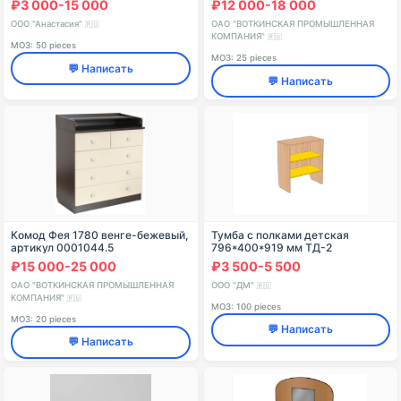
₽3 000-15 000
₽12 000-18 000
ООО "Анастасия"
ОАО "ВОТКИНСКАЯ ПРОМЫШЛЕННАЯ
🇷🇺
КОМПАНИЯ"
🇷🇺
МОЗ: 50 pieces
МОЗ: 25 pieces
💬 Написать
💬 Написать
Комод Фея 1780 венге-бежевый,
Тумба с полками детская
артикул 0001044.5
796*400*919 мм ТД-2
₽15 000-25 000
₽3 500-5 500
ОАО "ВОТКИНСКАЯ ПРОМЫШЛЕННАЯ
ООО "ДМ"
🇷🇺
КОМПАНИЯ"
🇷🇺
МОЗ: 100 pieces
МОЗ: 20 pieces
💬 Написать
💬 Написать