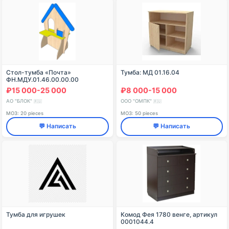
Стол-тумба «Почта»
Тумба: МД 01.16.04
ФН.МДУ.01.46.00.00.00
₽15 000-25 000
₽8 000-15 000
АО "БЛОК"
ООО "ОМПК"
🇷🇺
🇷🇺
МОЗ: 20 pieces
МОЗ: 50 pieces
💬 Написать
💬 Написать
Тумба для игрушек
Комод Фея 1780 венге, артикул
0001044.4