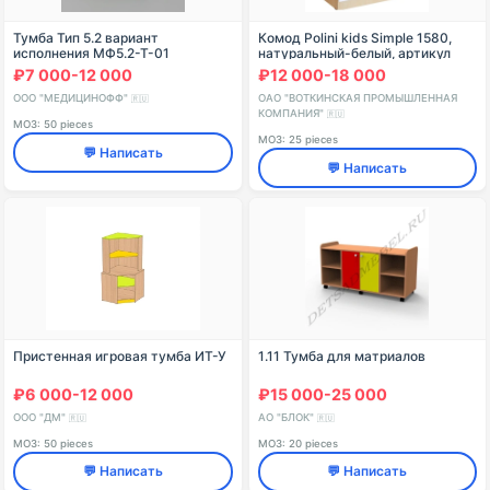
Тумба Тип 5.2 вариант
Комод Polini kids Simple 1580,
исполнения МФ5.2-Т-01
натуральный-белый, артикул
0001288.93
₽7 000-12 000
₽12 000-18 000
ООО "МЕДИЦИНОФФ"
ОАО "ВОТКИНСКАЯ ПРОМЫШЛЕННАЯ
🇷🇺
КОМПАНИЯ"
🇷🇺
МОЗ: 50 pieces
МОЗ: 25 pieces
💬 Написать
💬 Написать
Пристенная игровая тумба ИТ-У
1.11 Тумба для матриалов
₽6 000-12 000
₽15 000-25 000
ООО "ДМ"
АО "БЛОК"
🇷🇺
🇷🇺
МОЗ: 50 pieces
МОЗ: 20 pieces
💬 Написать
💬 Написать