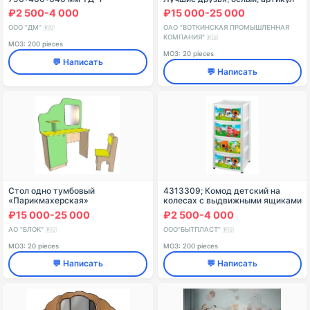
0001315.9.6
₽2 500-4 000
₽15 000-25 000
ООО "ДМ"
ОАО "ВОТКИНСКАЯ ПРОМЫШЛЕННАЯ
🇷🇺
КОМПАНИЯ"
🇷🇺
МОЗ: 200 pieces
МОЗ: 20 pieces
💬 Написать
💬 Написать
Стол одно тумбовый
4313309; Комод детский на
«Парикмахерская»
колесах с выдвижными ящиками
ФН.МДУ.01.40.00.00.00
с декором "МИ-МИ-МИШКИ" 4
₽15 000-25 000
₽2 500-4 000
ящика (белый)
АО "БЛОК"
ООО"БЫТПЛАСТ"
🇷🇺
🇷🇺
МОЗ: 20 pieces
МОЗ: 200 pieces
💬 Написать
💬 Написать