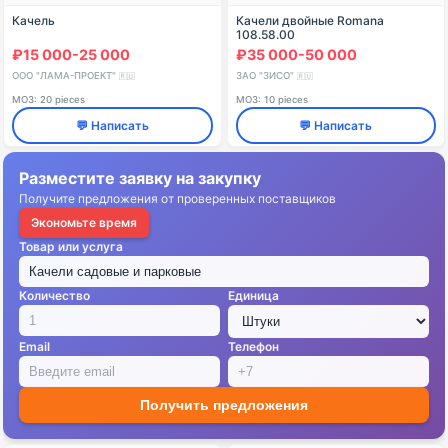
Качель
Качели двойные Romana
108.58.00
₽15 000-25 000
₽35 000-50 000
ООО "ЛАМА-ПРОЕКТ"
ЗАО "ЗИСО"
🇷🇺
🇷🇺
МОЗ: 20 pieces
МОЗ: 10 pieces
💬 Написать
💬 Написать
Разместите заявку на закупку
Получите предложения от проверенных поставщиков
Экономьте время
Товар или услуга
Количество
Единица
Email
Телефон
Получить предложения