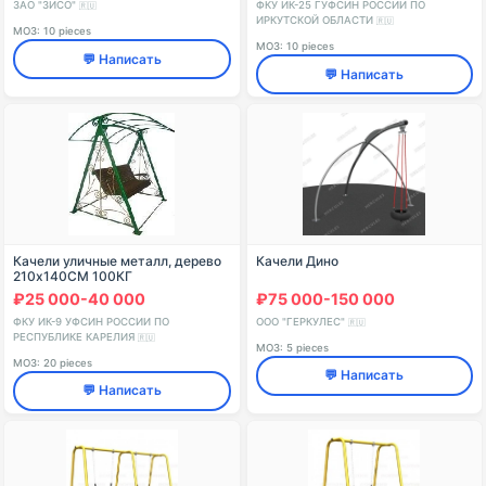
ЗАО "ЗИСО"
ФКУ ИК-25 ГУФСИН РОССИИ ПО
🇷🇺
ИРКУТСКОЙ ОБЛАСТИ
🇷🇺
МОЗ: 10 pieces
МОЗ: 10 pieces
💬 Написать
💬 Написать
Качели уличные металл, дерево
Качели Дино
210x140СМ 100КГ
₽25 000-40 000
₽75 000-150 000
ФКУ ИК-9 УФСИН РОССИИ ПО
ООО "ГЕРКУЛЕС"
🇷🇺
РЕСПУБЛИКЕ КАРЕЛИЯ
🇷🇺
МОЗ: 5 pieces
МОЗ: 20 pieces
💬 Написать
💬 Написать