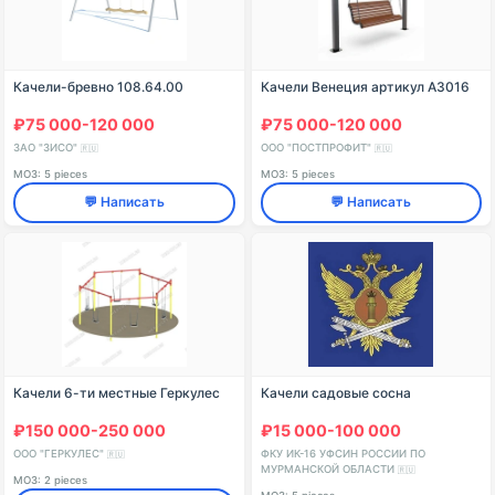
Качели-бревно 108.64.00
Качели Венеция артикул A3016
₽75 000-120 000
₽75 000-120 000
ЗАО "ЗИСО"
ООО "ПОСТПРОФИТ"
🇷🇺
🇷🇺
МОЗ: 5 pieces
МОЗ: 5 pieces
💬 Написать
💬 Написать
Качели 6-ти местные Геркулес
Качели садовые сосна
₽150 000-250 000
₽15 000-100 000
ООО "ГЕРКУЛЕС"
ФКУ ИК-16 УФСИН РОССИИ ПО
🇷🇺
МУРМАНСКОЙ ОБЛАСТИ
🇷🇺
МОЗ: 2 pieces