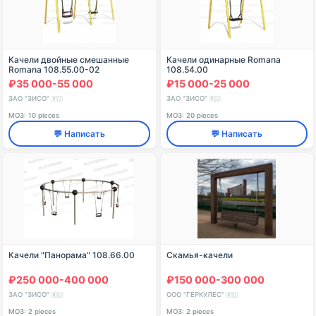
Качели двойные смешанные
Качели одинарные Romana
Romana 108.55.00-02
108.54.00
₽35 000-55 000
₽15 000-25 000
ЗАО "ЗИСО"
ЗАО "ЗИСО"
🇷🇺
🇷🇺
МОЗ: 10 pieces
МОЗ: 20 pieces
💬 Написать
💬 Написать
Качели "Панорама" 108.66.00
Скамья-качели
₽250 000-400 000
₽150 000-300 000
ЗАО "ЗИСО"
ООО "ГЕРКУЛЕС"
🇷🇺
🇷🇺
МОЗ: 2 pieces
МОЗ: 2 pieces