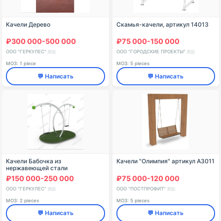
Качели Дерево
Скамья-качели, артикул 14013
₽300 000-500 000
₽75 000-150 000
ООО "ГЕРКУЛЕС"
ООО "ГОРОДСКИЕ ПРОЕКТЫ"
🇷🇺
🇷🇺
МОЗ: 1 piece
МОЗ: 5 pieces
💬 Написать
💬 Написать
Качели Бабочка из
Качели "Олимпия" артикул A3011
нержавеющей стали
₽150 000-250 000
₽75 000-120 000
ООО "ГЕРКУЛЕС"
ООО "ПОСТПРОФИТ"
🇷🇺
🇷🇺
МОЗ: 2 pieces
МОЗ: 5 pieces
💬 Написать
💬 Написать