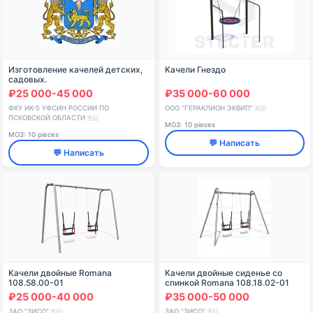
Изготовление качелей детских,
Качели Гнездо
садовых.
₽25 000-45 000
₽35 000-60 000
ФКУ ИК-5 УФСИН РОССИИ ПО
ООО "ГЕРАКЛИОН ЭКВИП"
🇷🇺
ПСКОВСКОЙ ОБЛАСТИ
🇷🇺
МОЗ: 10 pieces
МОЗ: 10 pieces
💬 Написать
💬 Написать
Качели двойные Romana
Качели двойные сиденье со
108.58.00-01
спинкой Romana 108.18.02-01
₽25 000-40 000
₽35 000-50 000
ЗАО "ЗИСО"
ЗАО "ЗИСО"
🇷🇺
🇷🇺