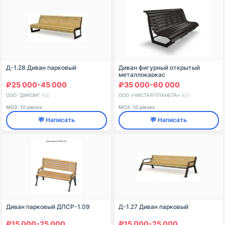
Д-1.28 Диван парковый
Диван фигурный открытый
металлокаркас
₽25 000-45 000
₽35 000-60 000
ООО "ДИКОМ"
ООО «ЧИСТАЯ ПЛАНЕТА»
🇷🇺
🇷🇺
МОЗ: 10 pieces
МОЗ: 10 pieces
💬 Написать
💬 Написать
Диван парковый ДПСР-1.09
Д-1.27 Диван парковый
₽15 000-25 000
₽15 000-25 000