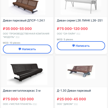
Диван парковый ДПСР-1.24.1
Диван серии L26 ЛИНК L26-2S1
₽35 000-55 000
₽75 000-120 000
ООО "ПРОИЗВОДСТВЕННАЯ КОМПАНИЯ
ООО "СИ-ЛАЙН"
🇷🇺
"МОДУЛЬ"
🇷🇺
МОЗ: 5 pieces
МОЗ: 10 pieces
💬 Написать
💬 Написать
Диван металлокаркас 3 м
Д-1.30 Диван парковый
₽75 000-120 000
₽25 000-45 000
ООО «ЧИСТАЯ ПЛАНЕТА»
ООО "ДИКОМ"
🇷🇺
🇷🇺