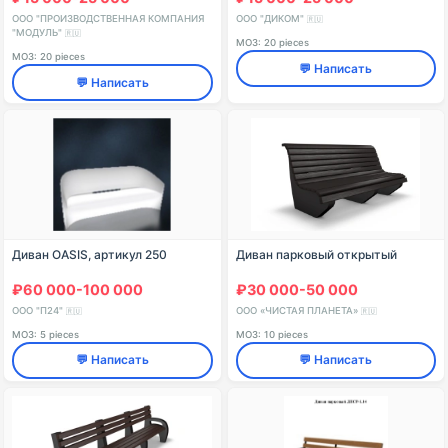
ООО "ПРОИЗВОДСТВЕННАЯ КОМПАНИЯ
ООО "ДИКОМ"
🇷🇺
"МОДУЛЬ"
🇷🇺
МОЗ: 20 pieces
МОЗ: 20 pieces
💬 Написать
💬 Написать
Диван OASIS, артикул 250
Диван парковый открытый
₽60 000-100 000
₽30 000-50 000
ООО "П24"
ООО «ЧИСТАЯ ПЛАНЕТА»
🇷🇺
🇷🇺
МОЗ: 5 pieces
МОЗ: 10 pieces
💬 Написать
💬 Написать