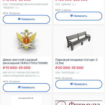
ООО "ПРОИЗВОДСТВЕННАЯ КОМПАНИЯ
ООО "ДИКОМ"
🇷🇺
"МОДУЛЬ"
🇷🇺
МОЗ: 2 pieces
МОЗ: 20 pieces
💬 Написать
💬 Написать
Диван жесткий садовый
Парковый экодиван Сатурн-2
раскладной 1840х1700х750ММ
(2,0м)
₽15 000-25 000
₽25 000-35 000
ФКУ КП-15 ГУФСИН РОССИИ ПО
ООО "ЭКОСРЕДА"
🇷🇺
НИЖЕГОРОДСКОЙ ОБЛАСТИ
🇷🇺
МОЗ: 20 pieces
МОЗ: 20 pieces
💬 Написать
💬 Написать