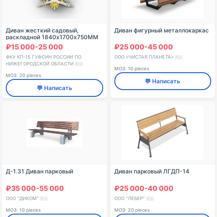
Диван жесткий садовый,
Диван фигурный металлокаркас
раскладной 1840х1700х750ММ
ГОСТ 19917-2017
₽15 000-25 000
₽25 000-45 000
ФКУ КП-15 ГУФСИН РОССИИ ПО
ООО «ЧИСТАЯ ПЛАНЕТА»
🇷🇺
НИЖЕГОРОДСКОЙ ОБЛАСТИ
🇷🇺
МОЗ: 10 pieces
МОЗ: 20 pieces
💬 Написать
💬 Написать
Д-1.31 Диван парковый
Диван парковый ЛГДП-14
₽35 000-55 000
₽25 000-40 000
ООО "ДИКОМ"
ООО "ЛЕБЕР"
🇷🇺
🇷🇺
МОЗ: 10 pieces
МОЗ: 20 pieces