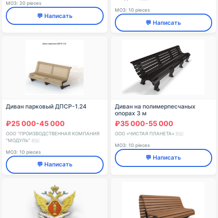
МОЗ: 20 pieces
МОЗ: 10 pieces
💬 Написать
💬 Написать
Диван парковый ДПСР-1.24
Диван на полимерпесчаных
опорах 3 м
₽25 000-45 000
₽35 000-55 000
ООО "ПРОИЗВОДСТВЕННАЯ КОМПАНИЯ
ООО «ЧИСТАЯ ПЛАНЕТА»
🇷🇺
"МОДУЛЬ"
🇷🇺
МОЗ: 10 pieces
МОЗ: 10 pieces
💬 Написать
💬 Написать