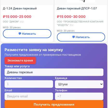
Д-1.24 Диван парковый
Диван парковый ДПСР-1.07
₽15 000-25 000
₽15 000-30 000
ООО "ДИКОМ"
ООО "ПРОИЗВОДСТВЕННАЯ КОМПАНИЯ
🇷🇺
"МОДУЛЬ"
🇷🇺
МОЗ: 20 pieces
МОЗ: 20 pieces
💬 Написать
💬 Написать
Разместите заявку на закупку
Получите предложения от проверенных поставщиков
Экономьте время
Товар или услуга
Количество
Единица
Email
Телефон
Получить предложения