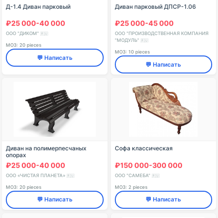
Д-1.4 Диван парковый
Диван парковый ДПСР-1.06
₽25 000-40 000
₽25 000-45 000
ООО "ДИКОМ"
ООО "ПРОИЗВОДСТВЕННАЯ КОМПАНИЯ
🇷🇺
"МОДУЛЬ"
🇷🇺
МОЗ: 20 pieces
МОЗ: 10 pieces
💬 Написать
💬 Написать
Диван на полимерпесчаных
Софа классическая
опорах
₽25 000-40 000
₽150 000-300 000
ООО «ЧИСТАЯ ПЛАНЕТА»
ООО "САМЕБА"
🇷🇺
🇷🇺
МОЗ: 20 pieces
МОЗ: 2 pieces
💬 Написать
💬 Написать