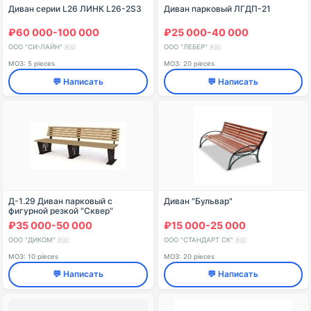
Диван серии L26 ЛИНК L26-2S3
Диван парковый ЛГДП-21
₽60 000-100 000
₽25 000-40 000
ООО "СИ-ЛАЙН"
ООО "ЛЕБЕР"
🇷🇺
🇷🇺
МОЗ: 5 pieces
МОЗ: 20 pieces
💬 Написать
💬 Написать
Д-1.29 Диван парковый с
Диван "Бульвар"
фигурной резкой "Сквер"
₽35 000-50 000
₽15 000-25 000
ООО "ДИКОМ"
ООО "СТАНДАРТ СК"
🇷🇺
🇷🇺
МОЗ: 10 pieces
МОЗ: 20 pieces
💬 Написать
💬 Написать